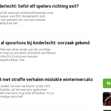
lecht: liefst elf spelers richting exit?
d dit seizoen uitsluitsel bestaat over
rainer, kan RSC Anderlecht zich
p het aanwerven van een nieuwe
rbij kan het ...
al spoorloos bij Anderlecht: oorzaak gekend
fde een druk einde van de voorbije
m men in extremis afscheid van Nilson
Coba Da Costa een nieuwe
ngetrokken. Die ...
s
t met straffe verhalen mislukte wintermercato
N
zwakt, en niet versterkt zoals CEO
haalde, uit de mercato gekomen.
 die mercato nog mee afwerken. In La
alige sportief ...