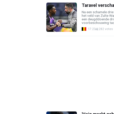
Taravel verscha
Na een schamele drie
het veld van Zulte W
een deugddoende driep
voorbeschouwing tack
17:23
282 votes