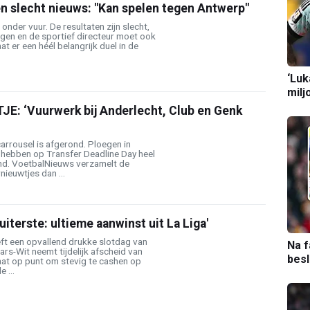
én slecht nieuws: "Kan spelen tegen Antwerp"
onder vuur. De resultaten zijn slecht,
gen en de sportief directeur moet ook
t er een héél belangrijk duel in de
‘Luk
milj
: ‘Vuurwerk bij Anderlecht, Club en Genk
arrousel is afgerond. Ploegen in
 hebben op Transfer Deadline Day heel
nd. VoetbalNieuws verzamelt de
nieuwtjes dan ...
uiterste: ultieme aanwinst uit La Liga'
ft een opvallend drukke slotdag van
Na f
rs-Wit neemt tijdelijk afscheid van
bes
at op punt om stevig te cashen op
 ...