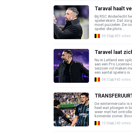
Taraval haalt ve
Bij RSC Anderlecht h
spelerskern. Dat zor
moet puzzelen. De co
speler die plots ...
09:03
455 votes
Taravel laat zic
Nu in Letland een opl
aan een Pro License-
seizoen vol maken me
een aantal spelers is ..
08:52
943 votes
TRANSFERUURTJE
De wintermercato is i
heel wat ploegen in bi
weer met het ontrolle
komende zomer. Boven
12:00
243 votes