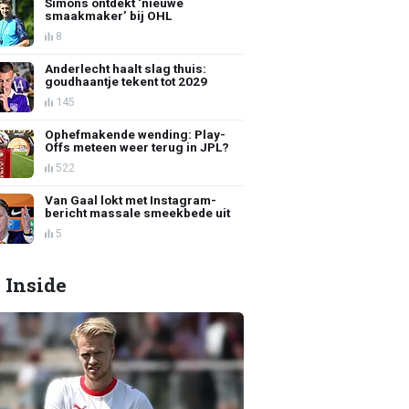
Simons ontdekt ‘nieuwe
smaakmaker’ bij OHL
8
Anderlecht haalt slag thuis:
goudhaantje tekent tot 2029
145
Ophefmakende wending: Play-
Offs meteen weer terug in JPL?
522
Van Gaal lokt met Instagram-
bericht massale smeekbede uit
5
 Inside