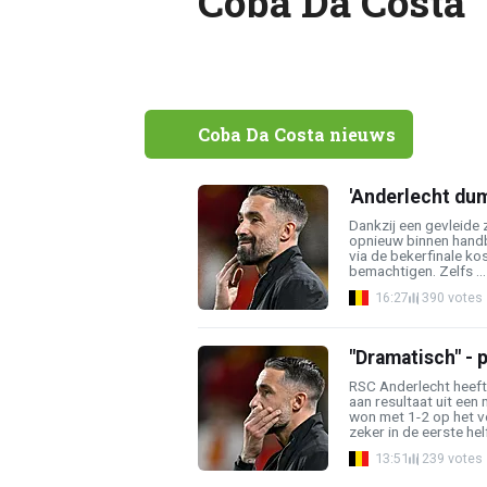
Coba Da Costa
Coba Da Costa nieuws
'Anderlecht dum
Dankzij een gevleide 
opnieuw binnen handb
via de bekerfinale ko
bemachtigen. Zelfs ...
16:27
390 votes
"Dramatisch" - p
RSC Anderlecht heef
aan resultaat uit een
won met 1-2 op het v
zeker in de eerste helf
13:51
239 votes