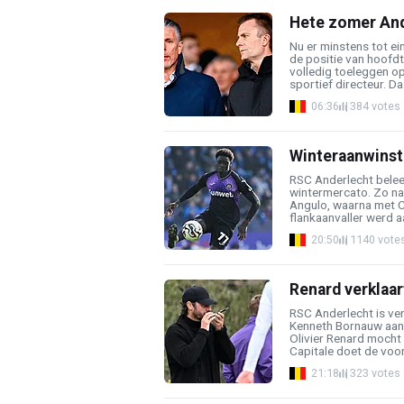
Hete zomer Ander
Nu er minstens tot ein
de positie van hoofdt
volledig toeleggen o
sportief directeur. Daa
06:36
384 votes
Winteraanwinst 
RSC Anderlecht belee
wintermercato. Zo na
Angulo, waarna met 
flankaanvaller werd aa
20:50
1140 vote
Renard verklaar
RSC Anderlecht is ver
Kenneth Bornauw aan
Olivier Renard mocht
Capitale doet de voorm
21:18
323 votes