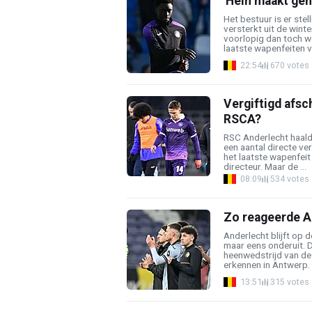
'Hein maakt geh
Het bestuur is er ste
versterkt uit de win
voorlopig dan toch we
laatste wapenfeiten va
22:54
670 votes
Vergiftigd afsc
RSCA?
RSC Anderlecht haald
een aantal directe ver
het laatste wapenfeit 
directeur. Maar de ...
08:09
534 votes
Zo reageerde A
Anderlecht blijft op 
maar eens onderuit. 
heenwedstrijd van de 
erkennen in Antwerp. 
13:51
315 votes