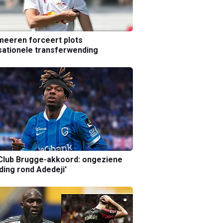
eeren forceert plots
ationele transferwending
Club Brugge-akkoord: ongeziene
ing rond Adedeji'