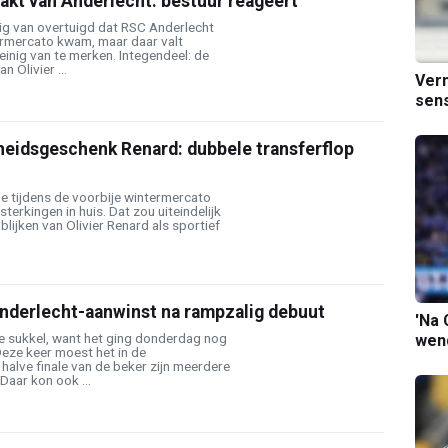
akt van Anderlecht: bestuur reageert'
llig van overtuigd dat RSC Anderlecht
termercato kwam, maar daar valt
inig van te merken. Integendeel: de
n Olivier ...
Verm
sens
heidsgeschenk Renard: dubbele transferflop
e tijdens de voorbije wintermercato
sterkingen in huis. Dat zou uiteindelijk
blijken van Olivier Renard als sportief
nderlecht-aanwinst na rampzalig debuut
'Na 
de sukkel, want het ging donderdag nog
wend
Deze keer moest het in de
halve finale van de beker zijn meerdere
Daar kon ook ...