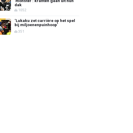
'monster': kranten gaan uit hun
dak
1052
‘Lukaku zet carrière op het spel
bij miljoenenpuinhoop’
351