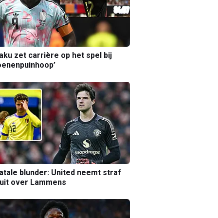
aku zet carrière op het spel bij
oenenpuinhoop’
atale blunder: United neemt straf
luit over Lammens