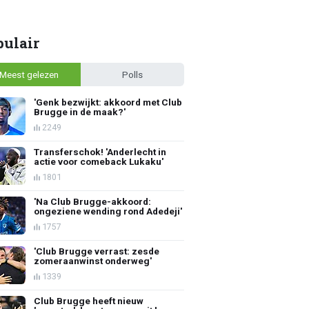
pulair
Meest gelezen
Polls
'Genk bezwijkt: akkoord met Club
Brugge in de maak?'
2249
Transferschok! 'Anderlecht in
actie voor comeback Lukaku'
1801
'Na Club Brugge-akkoord:
ongeziene wending rond Adedeji'
1757
'Club Brugge verrast: zesde
zomeraanwinst onderweg'
1339
Club Brugge heeft nieuw