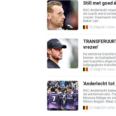
Still met goed 
RSC Anderlecht staat 
de coach werd ontsla
vrezen. Daarnaast staa
Beker van ...
15:39
441 votes
TRANSFERUURTJE
vrezen’
De winterse transferc
binnen- en buitenland
wat transfers afgero
belangrijkste transfer
12:00
518 votes
'Anderlecht tot 
RSC Anderlecht belee
de wintermercato. Paa
Moussa Ndiaye en sta
Nilson Angulo. Maar de
21:09
369 votes