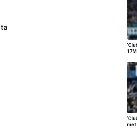
ta
'Clu
17M-
‘Clu
met