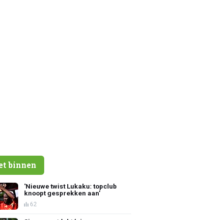
et binnen
'Nieuwe twist Lukaku: topclub
knoopt gesprekken aan'
62