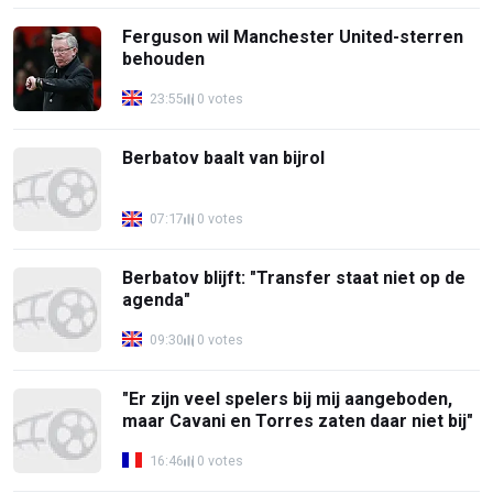
Ferguson wil Manchester United-sterren
behouden
23:55
0 votes
Berbatov baalt van bijrol
07:17
0 votes
Berbatov blijft: "Transfer staat niet op de
agenda"
09:30
0 votes
"Er zijn veel spelers bij mij aangeboden,
maar Cavani en Torres zaten daar niet bij"
16:46
0 votes