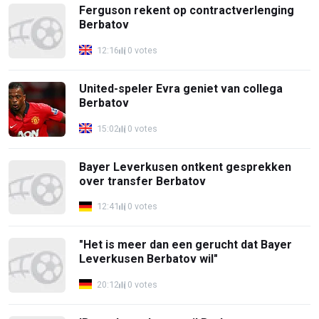
Ferguson rekent op contractverlenging
Berbatov
12:16
0 votes
United-speler Evra geniet van collega
Berbatov
15:02
0 votes
Bayer Leverkusen ontkent gesprekken
over transfer Berbatov
12:41
0 votes
"Het is meer dan een gerucht dat Bayer
Leverkusen Berbatov wil"
20:12
0 votes