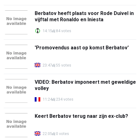
Berbatov heeft plaats voor Rode Duivel in
vijftal met Ronaldo en Iniesta
14:15
84 votes
'Promovendus aast op komst Berbatov'
23:47
55 votes
VIDEO: Berbatov imponeert met geweldige
volley
11:24
234 votes
Keert Berbatov terug naar zijn ex-club?
22:05
0 votes