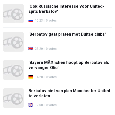
'Ook Russische interesse voor United-
spits Berbatov'
10:23
0 votes
'Berbatov gaat praten met Duitse clubs'
23:20
0 votes
'Bayern MÃ¼nchen hoopt op Berbatov als
vervanger Olic'
14:28
0 votes
Berbatov niet van plan Manchester United
te verlaten
12:58
0 votes