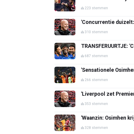
223 stemmen
'Concurrentie duizelt
310 stemmen
TRANSFERUURTJE: 'Clu
687 stemmen
'Sensationele Osimhe
266 stemmen
'Liverpool zet Premie
353 stemmen
'Waanzin: Osimhen kri
328 stemmen