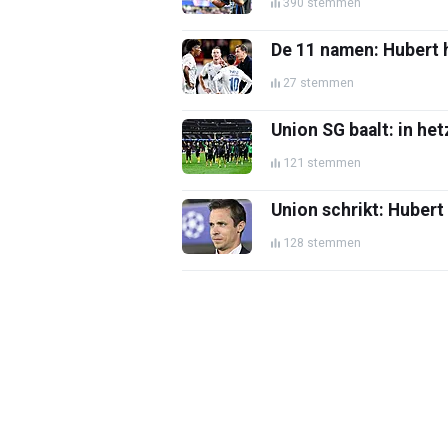
390 stemmen
De 11 namen: Hubert h
27 stemmen
Union SG baalt: in het
121 stemmen
Union schrikt: Hubert
128 stemmen