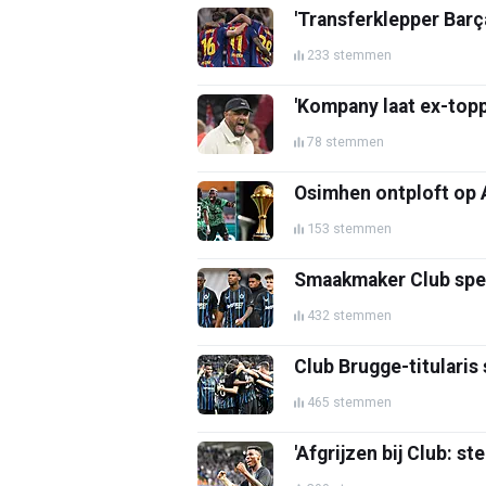
'Transferklepper Barç
233 stemmen
'Kompany laat ex-topp
78 stemmen
Osimhen ontploft op A
153 stemmen
Smaakmaker Club speelt
432 stemmen
Club Brugge-titularis 
465 stemmen
'Afgrijzen bij Club: st