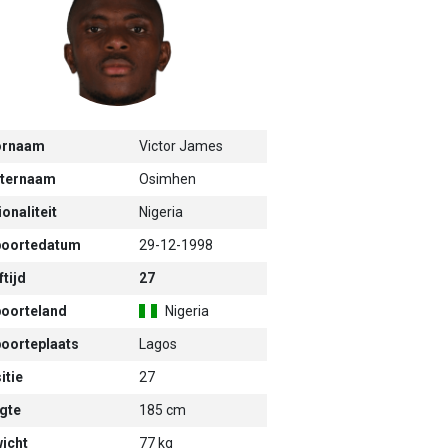
ornaam
Victor James
ternaam
Osimhen
onaliteit
Nigeria
oortedatum
29-12-1998
tijd
27
oorteland
Nigeria
oorteplaats
Lagos
itie
27
gte
185 cm
icht
77 kg