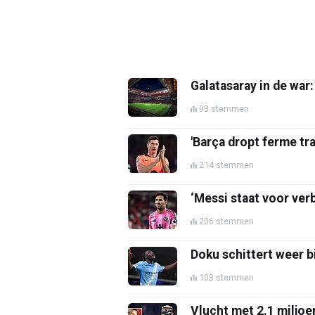
Galatasaray in de war:
93 stemmen
'Barça dropt ferme tr
214 stemmen
‘Messi staat voor ve
206 stemmen
Doku schittert weer bi
103 stemmen
Vlucht met 2.1 miljoe