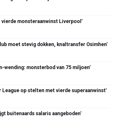
: vierde monsteraanwinst Liverpool'
b moet stevig dokken, knaltransfer Osimhen'
n-wending: monsterbod van 75 miljoen'
r League op stelten met vierde superaanwinst'
jgt buitenaards salaris aangeboden'