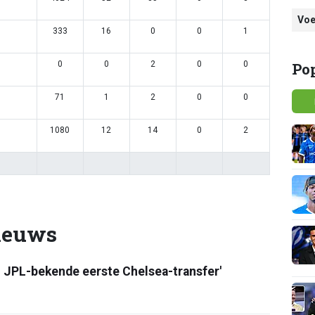
Voe
333
16
0
0
1
0
0
2
0
0
Po
71
1
2
0
0
1080
12
14
0
2
ieuws
l: JPL-bekende eerste Chelsea-transfer'