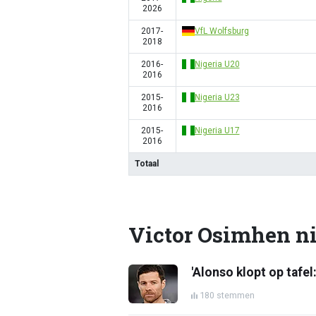
2026
2017-
VfL Wolfsburg
2018
2016-
Nigeria U20
2016
2015-
Nigeria U23
2016
2015-
Nigeria U17
2016
Totaal
Victor Osimhen n
'Alonso klopt op tafe
180 stemmen