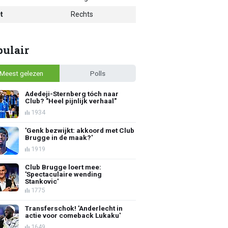
t
Rechts
pulair
Meest gelezen
Polls
Adedeji-Sternberg tóch naar
Club? "Heel pijnlijk verhaal"
1934
'Genk bezwijkt: akkoord met Club
Brugge in de maak?'
1919
Club Brugge loert mee:
'Spectaculaire wending
Stankovic'
1775
Transferschok! 'Anderlecht in
actie voor comeback Lukaku'
1649