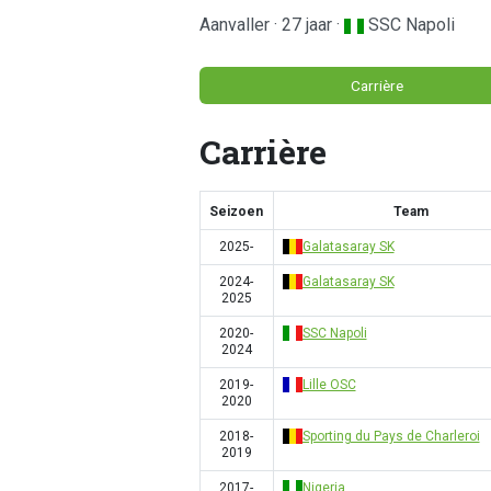
Aanvaller · 27 jaar ·
SSC Napoli
Carrière
Carrière
Seizoen
Team
2025-
Galatasaray SK
2024-
Galatasaray SK
2025
2020-
SSC Napoli
2024
2019-
Lille OSC
2020
2018-
Sporting du Pays de Charleroi
2019
2017-
Nigeria