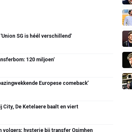
 'Union SG is héél verschillend'
ansferbom: 120 miljoen'
rbazingwekkende Europese comeback’
j City, De Ketelaere baalt en viert
n volgers: hysterie bij transfer Osimhen