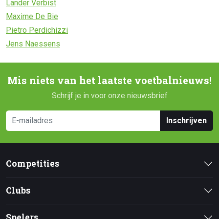
Lander Verbist
Maxime De Bie
Pietro Perdichizzi
Jens Naessens
Mis niets van het laatste voetbalnieuws!
Schrijf je in voor onze nieuwsbrief
Inschrijven
Competities
Clubs
Spelers