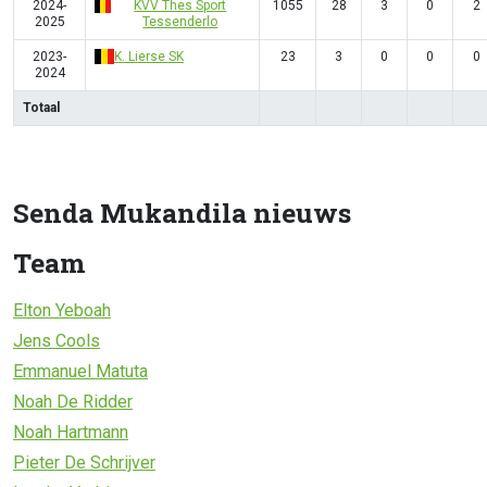
2024-
KVV Thes Sport
1055
28
3
0
2
2025
Tessenderlo
2023-
K. Lierse SK
23
3
0
0
0
2024
Totaal
Senda Mukandila nieuws
Team
Elton Yeboah
Jens Cools
Emmanuel Matuta
Noah De Ridder
Noah Hartmann
Pieter De Schrijver