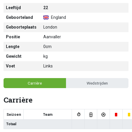
Leeftijd
22
Geboorteland
England
Geboorteplaats
London
Positie
Aanvaller
Lengte
0cm
Gewicht
kg
Voet
Links
Carrière
Wedstrijden
Carrière
Seizoen
Team
Totaal