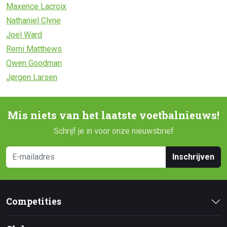
Maxence Lacroix
Nathaniel Clyne
Joel Ward
Remi Matthews
Owen Goodman
Jørgen Larsen
Mis niets van het laatste voetbalnieuws!
Schrijf je in voor onze nieuwsbrief
Inschrijven
Competities