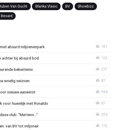
Ruben Van Gucht
Blanka Vlasic
BV
Showbizz
e Besard
met absurd miljoenenpark
101
 achter bij absurd bod
152
eurende bekentenis
277
 na woelig seizoen
87
voor nieuwe aanwinst
994
k voor huwelijk met Ronaldo
87
eze club: "Mertens..."
254
n: van BV tot miljonair
172