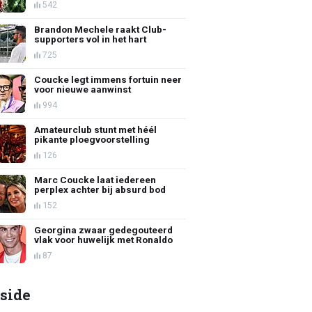
542
Brandon Mechele raakt Club-
supporters vol in het hart
725
Coucke legt immens fortuin neer
voor nieuwe aanwinst
994
Amateurclub stunt met héél
pikante ploegvoorstelling
126
Marc Coucke laat iedereen
perplex achter bij absurd bod
152
Georgina zwaar gedegouteerd
vlak voor huwelijk met Ronaldo
87
side