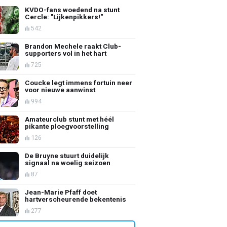
KVDO-fans woedend na stunt
Cercle: "Lijkenpikkers!"
542
Brandon Mechele raakt Club-
supporters vol in het hart
725
Coucke legt immens fortuin neer
voor nieuwe aanwinst
994
Amateurclub stunt met héél
pikante ploegvoorstelling
126
De Bruyne stuurt duidelijk
signaal na woelig seizoen
87
Jean-Marie Pfaff doet
hartverscheurende bekentenis
277