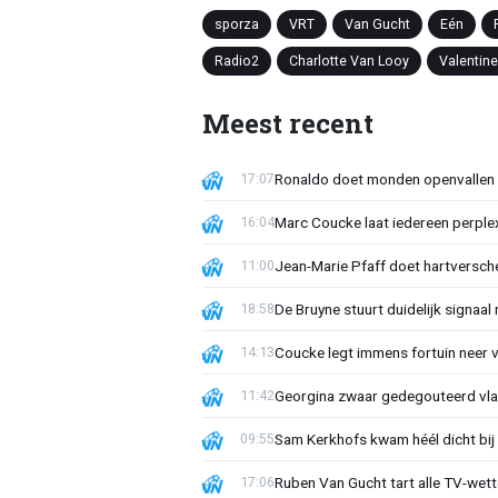
sporza
VRT
Van Gucht
Eén
Radio2
Charlotte Van Looy
Valentin
Meest recent
Ronaldo doet monden openvallen 
17:07
Marc Coucke laat iedereen perplex
16:04
Jean-Marie Pfaff doet hartversch
11:00
De Bruyne stuurt duidelijk signaal
18:58
Coucke legt immens fortuin neer 
14:13
Georgina zwaar gedegouteerd vla
11:42
Sam Kerkhofs kwam héél dicht bij d
09:55
Ruben Van Gucht tart alle TV-wette
17:06