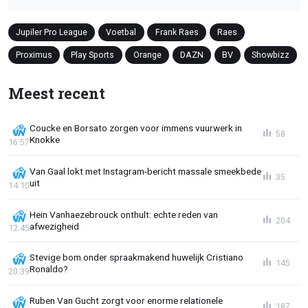
Jupiler Pro League
Voetbal
Frank Raes
Raes
Proximus
Play Sports
Orange
DAZN
BV
Showbizz
Meest recent
Coucke en Borsato zorgen voor immens vuurwerk in
58
Knokke
16:57
Van Gaal lokt met Instagram-bericht massale smeekbede
35
uit
14:10
Hein Vanhaezebrouck onthult: echte reden van
204
afwezigheid
12:45
Stevige bom onder spraakmakend huwelijk Cristiano
145
Ronaldo?
20:39
Ruben Van Gucht zorgt voor enorme relationele
187