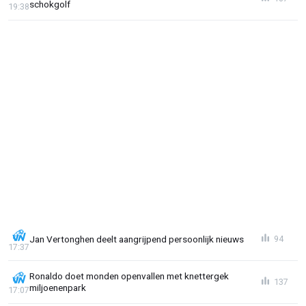
schokgolf
19:38
Jan Vertonghen deelt aangrijpend persoonlijk nieuws
94
17:37
Ronaldo doet monden openvallen met knettergek
137
miljoenenpark
17:07