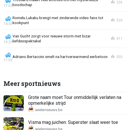
226
boodschap
17:53
Romelu Lukaku brengt met zinderende video fans tot
320
kookpunt
14:35
Van Gucht zorgt voor nieuwe storm met bizar
411
liefdesspektakel
19:23
Adriano Bertaccini smelt na hartverwarmend eerbetoon
350
17:53
Meer sportnieuws
Grote naam moet Tour onmiddellijk verlaten na
opmerkelijke strijd
Visma mag juichen: Superster slaat weer toe