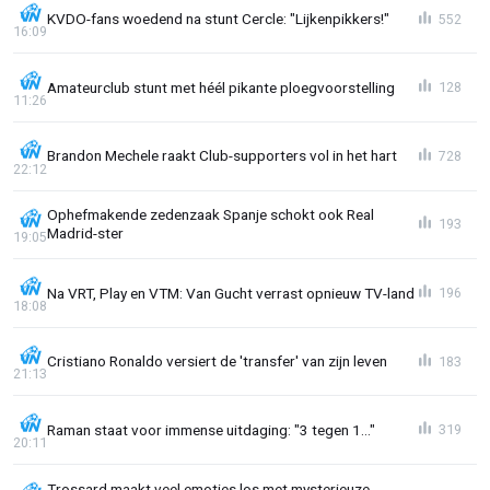
KVDO-fans woedend na stunt Cercle: "Lijkenpikkers!"
552
16:09
Amateurclub stunt met héél pikante ploegvoorstelling
128
11:26
Brandon Mechele raakt Club-supporters vol in het hart
728
22:12
Ophefmakende zedenzaak Spanje schokt ook Real
193
Madrid-ster
19:05
Na VRT, Play en VTM: Van Gucht verrast opnieuw TV-land
196
18:08
Cristiano Ronaldo versiert de 'transfer' van zijn leven
183
21:13
Raman staat voor immense uitdaging: "3 tegen 1..."
319
20:11
Trossard maakt veel emoties los met mysterieuze