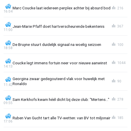
Marc Coucke laat iedereen perplex achter bij absurd bod
216
16:04
Jean-Marie Pfaff doet hartverscheurende bekentenis
367
11:00
De Bruyne stuurt duidelijk signaal na woelig seizoen
100
18:58
Coucke legt immens fortuin neer voor nieuwe aanwinst
1044
14:13
Georgina zwaar gedegouteerd vlak voor huwelijk met
90
Ronaldo
11:42
Sam Kerkhofs kwam héél dicht bij deze club: "Mertens..."
278
09:55
Ruben Van Gucht tart alle TV-wetten: van BV tot miljonair
185
17:06