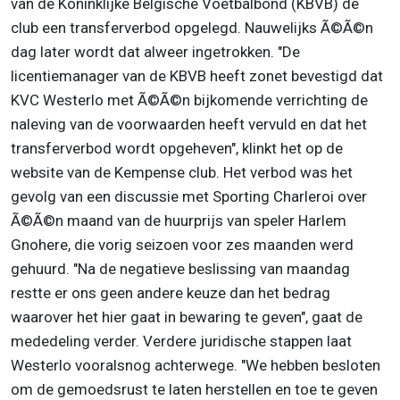
van de Koninklijke Belgische Voetbalbond (KBVB) de
club een transferverbod opgelegd. Nauwelijks Ã©Ã©n
dag later wordt dat alweer ingetrokken. "De
licentiemanager van de KBVB heeft zonet bevestigd dat
KVC Westerlo met Ã©Ã©n bijkomende verrichting de
naleving van de voorwaarden heeft vervuld en dat het
transferverbod wordt opgeheven", klinkt het op de
website van de Kempense club. Het verbod was het
gevolg van een discussie met Sporting Charleroi over
Ã©Ã©n maand van de huurprijs van speler Harlem
Gnohere, die vorig seizoen voor zes maanden werd
gehuurd. "Na de negatieve beslissing van maandag
restte er ons geen andere keuze dan het bedrag
waarover het hier gaat in bewaring te geven", gaat de
mededeling verder. Verdere juridische stappen laat
Westerlo vooralsnog achterwege. "We hebben besloten
om de gemoedsrust te laten herstellen en toe te geven