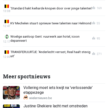
'Standard hakt keiharde knopen door over jonge talenten'
169
13:08
KV Mechelen stuurt opnieuw twee talenten naar Helmond
55
12:47
Woelige aanloop Gent: vuurwerk aan hotel, icoon
95
depanneert
12:17
TRANSFERUURTJE: 'Anderlecht verrast, Real haalt stevig
271
uit'
12:00
Meer sportnieuws
Vollering moet iets kwijt na 'verlossende'
etappezege
Justine Ghekiere lacht met omstreden