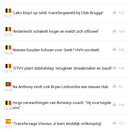
'Leko klopt op tafel: transfergeweld bij Club Brugge'
722
15:21
'Anderlecht schakelt hoger en meldt zich officieel'
764
15:03
Nieuwe Gouden Schoen voor Genk? HVH oordeelt
236
14:38
'STVV plant dubbelslag: terugkeer smaakmaker en Saudi'
144
14:19
Na Anthony vindt ook Bryan Limbombe een nieuwe club
26
14:03
Hoge verwachtingen van Antwerp-coach: "Hij overtuigde
199
ons"
13:48
'Transfersaga Vinicius Jr kent eindelijk ontknoping'
121
13:27