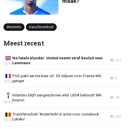
maak?'
Westerlo
transferverbod
Meest recent
Na fatale blunder: United neemt straf besluit over
321
Lammens
20:10
PSG pakt eerste keer uit: 50 miljoen voor Franse WK-
6
ganger
19:54
Infantino blijft aangeschoten wild: UEFA behoudt WK-
18
boycot
19:42
Transferschok! 'Anderlecht in actie voor comeback
502
Lukaku'
19:13