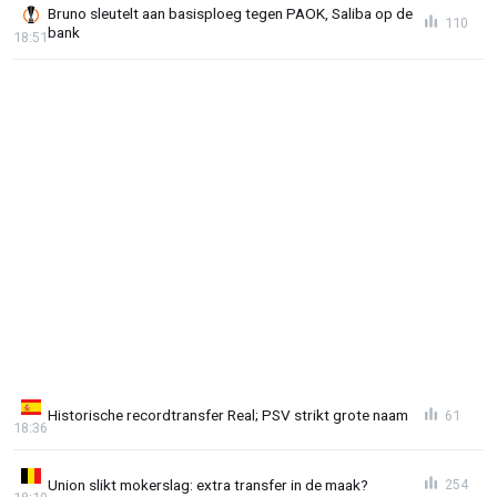
Bruno sleutelt aan basisploeg tegen PAOK, Saliba op de
110
bank
18:51
Historische recordtransfer Real; PSV strikt grote naam
61
18:36
Union slikt mokerslag: extra transfer in de maak?
254