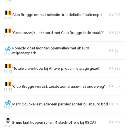
18:10
Club Brugge onthult selectie: trio definitief buitenspel
347
17:48
'Genk bezwijkt: akkoord met Club Brugge in de maak?'
997
17:29
Ronaldo doet monden openvallen met absurd
99
miljoenenpark
17:07
'Totale uitverkoop bij Antwerp: duo in etalage gezet'
330
16:45
'Club Brugge verrast: zesde zomeraanwinst onderweg'
807
16:26
Marc Coucke laat iedereen perplex achter bij absurd bod
145
16:04
Bruno laat koppen rollen: 4 slachtoffers bij RSCA?
447
15:42