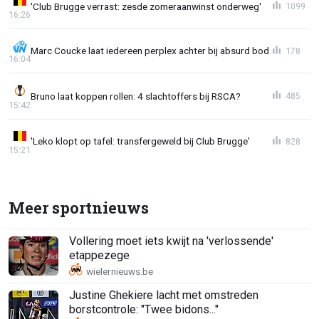
'Club Brugge verrast: zesde zomeraanwinst onderweg'
1099
16:26
Marc Coucke laat iedereen perplex achter bij absurd bod
178
16:04
Bruno laat koppen rollen: 4 slachtoffers bij RSCA?
485
15:42
'Leko klopt op tafel: transfergeweld bij Club Brugge'
828
15:21
Meer sportnieuws
Vollering moet iets kwijt na 'verlossende'
etappezege
Justine Ghekiere lacht met omstreden
borstcontrole: "Twee bidons..."