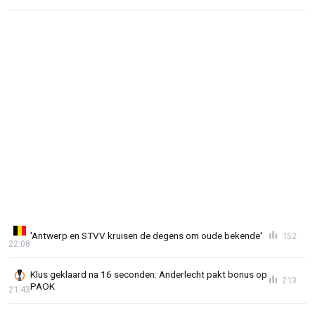
'Antwerp en STVV kruisen de degens om oude bekende'
152
22:08
Klus geklaard na 16 seconden: Anderlecht pakt bonus op
213
PAOK
21:43