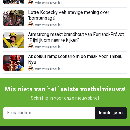
Lotte Kopecky velt stevige mening over
'borstensaga'
Armstrong maakt brandhout van Ferrand-Prévot:
"Pijnlijk om naar te kijken"
Absoluut rampscenario in de maak voor Thibau
Nys
Mis niets van het laatste voetbalnieuws!
Schrijf je in voor onze nieuwsbrief
Inschrijven