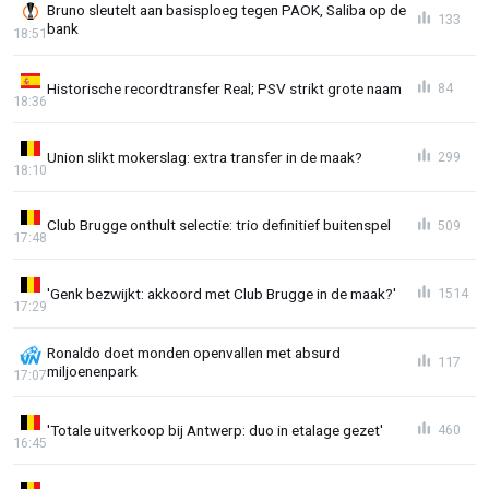
Bruno sleutelt aan basisploeg tegen PAOK, Saliba op de
133
bank
18:51
Historische recordtransfer Real; PSV strikt grote naam
84
18:36
Union slikt mokerslag: extra transfer in de maak?
299
18:10
Club Brugge onthult selectie: trio definitief buitenspel
509
17:48
'Genk bezwijkt: akkoord met Club Brugge in de maak?'
1514
17:29
Ronaldo doet monden openvallen met absurd
117
miljoenenpark
17:07
'Totale uitverkoop bij Antwerp: duo in etalage gezet'
460
16:45