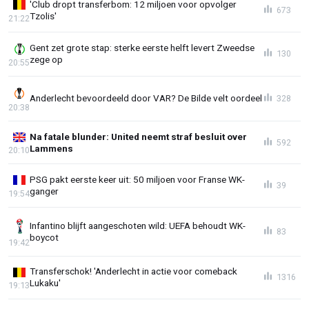
'Club dropt transferbom: 12 miljoen voor opvolger
673
Tzolis'
21:22
Gent zet grote stap: sterke eerste helft levert Zweedse
130
zege op
20:55
Anderlecht bevoordeeld door VAR? De Bilde velt oordeel
328
20:38
Na fatale blunder: United neemt straf besluit over
592
Lammens
20:10
PSG pakt eerste keer uit: 50 miljoen voor Franse WK-
39
ganger
19:54
Infantino blijft aangeschoten wild: UEFA behoudt WK-
83
boycot
19:42
Transferschok! 'Anderlecht in actie voor comeback
1316
Lukaku'
19:13