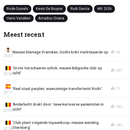
Rode Duivels
Kevin De Bruyne
Rudi Garcia
WK 2026
Hans Vanaken
Amadou Onana
Meest recent
Nieuwe blamage Vrancken; Godts krikt marktwaarde op
33
23:52
'Grote Verschaeren-schok: nieuwe Belgische club op
207
tafel'
23:36
'Real staat perplex: waanzinnige transfertwist Rodri'
71
23:11
'Anderlecht drukt door: twee kersverse aanwinsten in
263
zicht'
22:53
'Club plant volgende topaankoop; nieuwe wending
292
Sternberg'
22:34