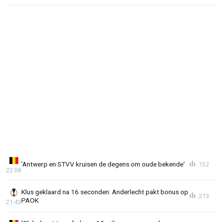
'Antwerp en STVV kruisen de degens om oude bekende'
152
22:08
Klus geklaard na 16 seconden: Anderlecht pakt bonus op
213
PAOK
21:43