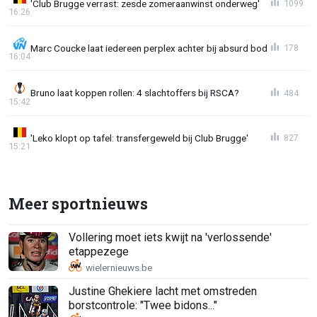
'Club Brugge verrast: zesde zomeraanwinst onderweg'
1099
16:26
Marc Coucke laat iedereen perplex achter bij absurd bod
178
16:04
Bruno laat koppen rollen: 4 slachtoffers bij RSCA?
484
15:42
'Leko klopt op tafel: transfergeweld bij Club Brugge'
827
15:21
Meer sportnieuws
Vollering moet iets kwijt na 'verlossende'
etappezege
Justine Ghekiere lacht met omstreden
borstcontrole: "Twee bidons..."