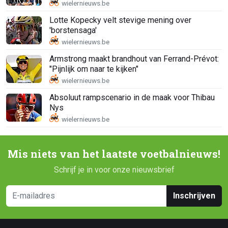
Lotte Kopecky velt stevige mening over
'borstensaga'
Armstrong maakt brandhout van Ferrand-Prévot:
"Pijnlijk om naar te kijken"
Absoluut rampscenario in de maak voor Thibau
Nys
Mis niets van het laatste voetbalnieuws!
Schrijf je in voor onze nieuwsbrief
Inschrijven