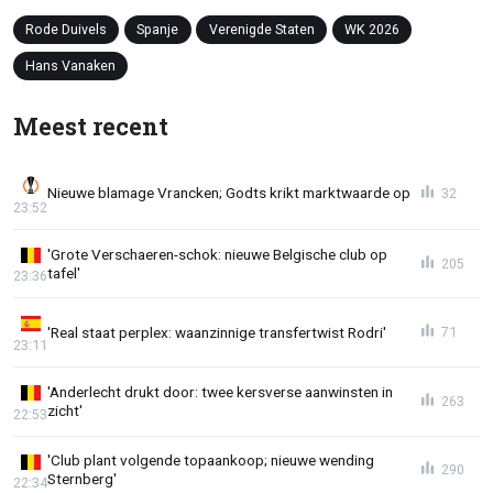
Rode Duivels
Spanje
Verenigde Staten
WK 2026
Hans Vanaken
Meest recent
Nieuwe blamage Vrancken; Godts krikt marktwaarde op
32
23:52
'Grote Verschaeren-schok: nieuwe Belgische club op
205
tafel'
23:36
'Real staat perplex: waanzinnige transfertwist Rodri'
71
23:11
'Anderlecht drukt door: twee kersverse aanwinsten in
263
zicht'
22:53
'Club plant volgende topaankoop; nieuwe wending
290
Sternberg'
22:34