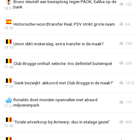
Bruno sleutelt aan basisploeg tegen PAOK, Saliba op de
132
bank
18:51
Historische recordtransfer Real; PSV strikt grote naam
84
18:36
Union slikt mokerslag: extra transfer in de maak?
299
18:10
Club Brugge onthult selectie: trio definitief buitenspel
509
17:48
'Genk bezwijkt: akkoord met Club Brugge in de maak?'
1513
17:29
Ronaldo doet monden openvallen met absurd
117
miljoenenpark
17:07
'Totale uitverkoop bij Antwerp: duo in etalage gezet'
459
16:45