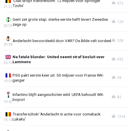
'Club dropt transferbom: 12 miljoen voor opvolger
672
Tzolis'
21:22
Gent zet grote stap: sterke eerste helft levert Zweedse
129
zege op
20:55
Anderlecht bevoordeeld door VAR? De Bilde velt oordeel
328
20:38
Na fatale blunder: United neemt straf besluit over
592
Lammens
20:10
PSG pakt eerste keer uit: 50 miljoen voor Franse WK-
39
ganger
19:54
Infantino blijft aangeschoten wild: UEFA behoudt WK-
82
boycot
19:42
Transferschok! 'Anderlecht in actie voor comeback
1316
Lukaku'
19:13