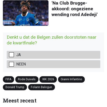
'Na Club Brugge-
akkoord: ongeziene
wending rond Adedeji'
Denkt u dat de Belgen zullen doorstoten naar
de kwartfinale?
JA
NEEN
FIFA
Rode Duivels
WK 2026
Gianni Infantino
Donald Trump
Folarin Balogun
Meest recent