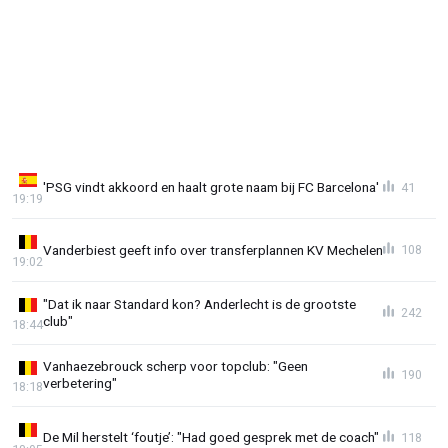
'PSG vindt akkoord en haalt grote naam bij FC Barcelona'
41
19:19
Vanderbiest geeft info over transferplannen KV Mechelen
108
19:02
"Dat ik naar Standard kon? Anderlecht is de grootste
242
club"
18:44
Vanhaezebrouck scherp voor topclub: "Geen
190
verbetering"
18:18
De Mil herstelt ‘foutje’: "Had goed gesprek met de coach"
118