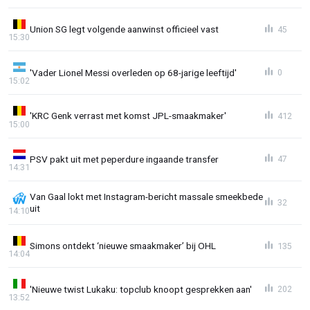
Union SG legt volgende aanwinst officieel vast
45
15:30
'Vader Lionel Messi overleden op 68-jarige leeftijd'
0
15:02
'KRC Genk verrast met komst JPL-smaakmaker'
412
15:00
PSV pakt uit met peperdure ingaande transfer
47
14:31
Van Gaal lokt met Instagram-bericht massale smeekbede
32
uit
14:10
Simons ontdekt ‘nieuwe smaakmaker’ bij OHL
135
14:04
'Nieuwe twist Lukaku: topclub knoopt gesprekken aan'
202
13:52