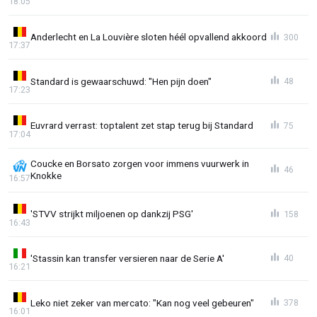
18:05
Anderlecht en La Louvière sloten héél opvallend akkoord
300
17:37
Standard is gewaarschuwd: "Hen pijn doen"
48
17:23
Euvrard verrast: toptalent zet stap terug bij Standard
75
17:04
Coucke en Borsato zorgen voor immens vuurwerk in
46
Knokke
16:57
'STVV strijkt miljoenen op dankzij PSG'
158
16:43
'Stassin kan transfer versieren naar de Serie A'
40
16:21
Leko niet zeker van mercato: "Kan nog veel gebeuren"
378
16:01