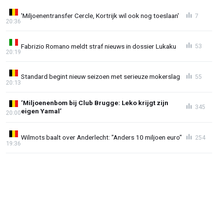
'Miljoenentransfer Cercle, Kortrijk wil ook nog toeslaan'
7
20:36
Fabrizio Romano meldt straf nieuws in dossier Lukaku
53
20:19
Standard begint nieuw seizoen met serieuze mokerslag
55
20:13
‘Miljoenenbom bij Club Brugge: Leko krijgt zijn
345
eigen Yamal’
20:00
Wilmots baalt over Anderlecht: "Anders 10 miljoen euro"
254
19:36