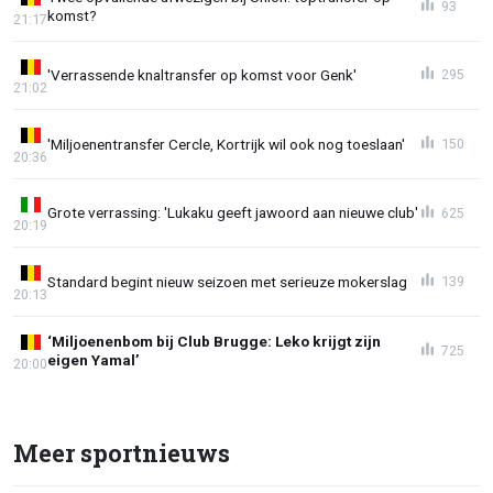
93
komst?
21:17
'Verrassende knaltransfer op komst voor Genk'
295
21:02
'Miljoenentransfer Cercle, Kortrijk wil ook nog toeslaan'
150
20:36
Grote verrassing: 'Lukaku geeft jawoord aan nieuwe club'
625
20:19
Standard begint nieuw seizoen met serieuze mokerslag
139
20:13
‘Miljoenenbom bij Club Brugge: Leko krijgt zijn
725
eigen Yamal’
20:00
Meer sportnieuws