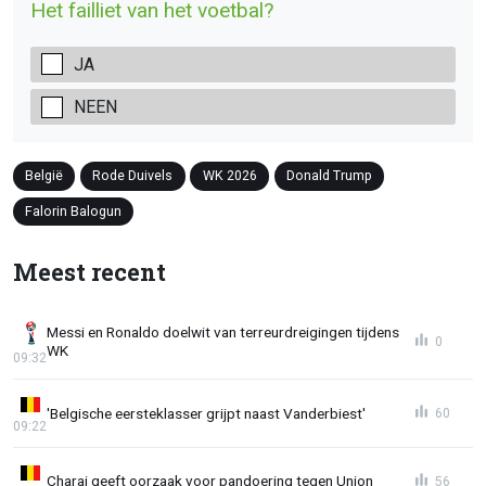
Het failliet van het voetbal?
JA
NEEN
België
Rode Duivels
WK 2026
Donald Trump
Falorin Balogun
Meest recent
Messi en Ronaldo doelwit van terreurdreigingen tijdens
0
WK
09:32
'Belgische eersteklasser grijpt naast Vanderbiest'
60
09:22
Charai geeft oorzaak voor pandoering tegen Union
56