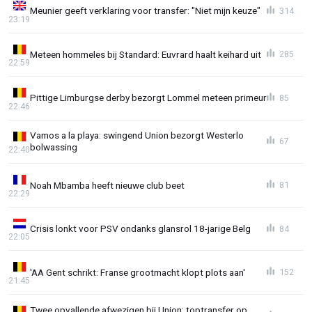
Meunier geeft verklaring voor transfer: "Niet mijn keuze"
314
23:19
Meteen hommeles bij Standard: Euvrard haalt keihard uit
285
22:59
Pittige Limburgse derby bezorgt Lommel meteen primeur
85
22:46
Vamos a la playa: swingend Union bezorgt Westerlo
67
bolwassing
22:40
Noah Mbamba heeft nieuwe club beet
81
22:29
Crisis lonkt voor PSV ondanks glansrol 18-jarige Belg
84
22:05
'AA Gent schrikt: Franse grootmacht klopt plots aan'
152
21:45
Twee opvallende afwezigen bij Union: toptransfer op