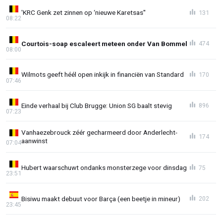
'KRC Genk zet zinnen op ‘nieuwe Karetsas''
131
08:22
Courtois-soap escaleert meteen onder Van Bommel
474
08:00
Wilmots geeft héél open inkijk in financiën van Standard
170
07:46
Einde verhaal bij Club Brugge: Union SG baalt stevig
896
07:23
Vanhaezebrouck zéér gecharmeerd door Anderlecht-
174
aanwinst
07:04
Hubert waarschuwt ondanks monsterzege voor dinsdag
75
23:51
Bisiwu maakt debuut voor Barça (een beetje in mineur)
202
23:45