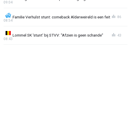
09:04
Familie Verhulst stunt: comeback Alderweireld is een feit
86
08:54
Lommel SK 'stunt' bij STVV: "Afzien is geen schande"
43
08:43