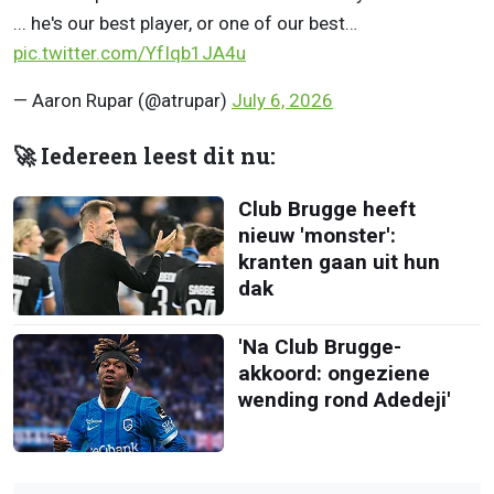
... he's our best player, or one of our best…
pic.twitter.com/YfIqb1JA4u
— Aaron Rupar (@atrupar)
July 6, 2026
🚀 Iedereen leest dit nu:
Club Brugge heeft
nieuw 'monster':
kranten gaan uit hun
dak
'Na Club Brugge-
akkoord: ongeziene
wending rond Adedeji'