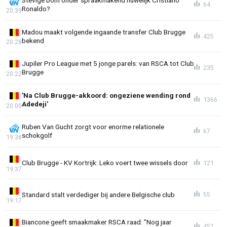
64
Ronaldo?
20:39
Madou maakt volgende ingaande transfer Club Brugge
425
bekend
20:28
Jupiler Pro League met 5 jonge parels: van RSCA tot Club
235
Brugge
20:22
'Na Club Brugge-akkoord: ongeziene wending rond
1366
Adedeji'
20:00
Ruben Van Gucht zorgt voor enorme relationele
67
schokgolf
19:38
Club Brugge - KV Kortrijk: Leko voert twee wissels door
121
19:37
Standard stalt verdediger bij andere Belgische club
55
19:17
Biancone geeft smaakmaker RSCA raad: "Nog jaar
457