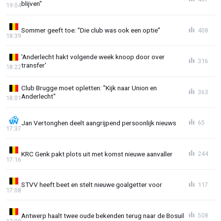
blijven"
19:04
Sommer geeft toe: “Die club was ook een optie”
408
18:39
'Anderlecht hakt volgende week knoop door over
316
transfer'
18:22
Club Brugge moet opletten: "Kijk naar Union en
363
Anderlecht"
18:01
Jan Vertonghen deelt aangrijpend persoonlijk nieuws
65
17:37
KRC Genk pakt plots uit met komst nieuwe aanvaller
244
17:16
STVV heeft beet en stelt nieuwe goalgetter voor
117
17:08
Antwerp haalt twee oude bekenden terug naar de Bosuil
508