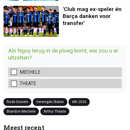
'Club mag ex-speler én
Barça danken voor
transfer'
Als Ngoy terug in de ploeg komt, wie zou u er
uitzetten?
MECHELE
THEATE
Rode Duivels
Verenigde Staten
WK 2026
Brandon Mechele
Arthur Théate
Meest recent