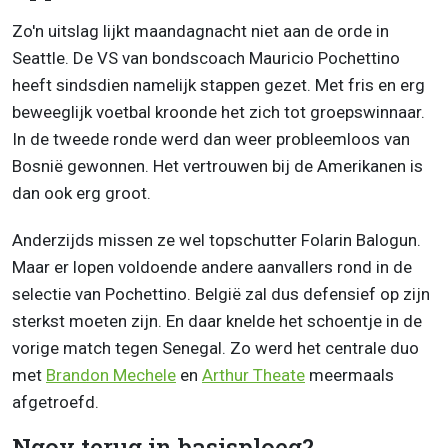
Zo'n uitslag lijkt maandagnacht niet aan de orde in
Seattle. De VS van bondscoach Mauricio Pochettino
heeft sindsdien namelijk stappen gezet. Met fris en erg
beweeglijk voetbal kroonde het zich tot groepswinnaar.
In de tweede ronde werd dan weer probleemloos van
Bosnië gewonnen. Het vertrouwen bij de Amerikanen is
dan ook erg groot.
Anderzijds missen ze wel topschutter Folarin Balogun.
Maar er lopen voldoende andere aanvallers rond in de
selectie van Pochettino. België zal dus defensief op zijn
sterkst moeten zijn. En daar knelde het schoentje in de
vorige match tegen Senegal. Zo werd het centrale duo
met
Brandon Mechele
en
Arthur Theate
meermaals
afgetroefd.
Ngoy terug in basisploeg?