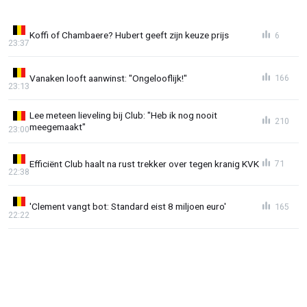
Koffi of Chambaere? Hubert geeft zijn keuze prijs
6
23:37
Vanaken looft aanwinst: "Ongelooflijk!"
166
23:13
Lee meteen lieveling bij Club: "Heb ik nog nooit
210
meegemaakt"
23:00
Efficiënt Club haalt na rust trekker over tegen kranig KVK
71
22:38
'Clement vangt bot: Standard eist 8 miljoen euro'
165
22:22