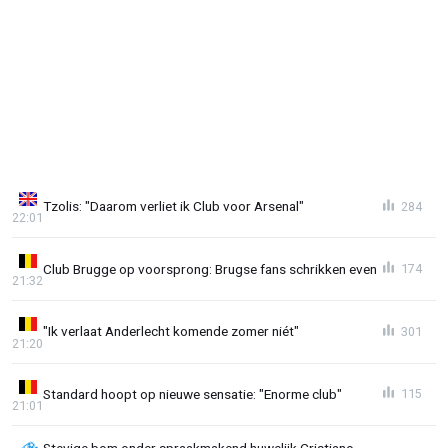
Tzolis: "Daarom verliet ik Club voor Arsenal"
284
22:01
Club Brugge op voorsprong: Brugse fans schrikken even
174
21:32
"Ik verlaat Anderlecht komende zomer niét"
301
21:20
Standard hoopt op nieuwe sensatie: "Enorme club"
115
21:01
Stevige bom onder spraakmakend huwelijk Cristiano