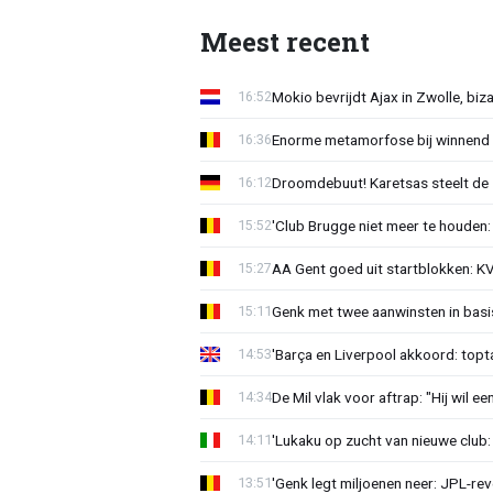
Meest recent
Mokio bevrijdt Ajax in Zwolle, bi
16:52
Enorme metamorfose bij winnend G
16:36
Droomdebuut! Karetsas steelt de 
16:12
'Club Brugge niet meer te houden:
15:52
AA Gent goed uit startblokken: K
15:27
Genk met twee aanwinsten in basi
15:11
'Barça en Liverpool akkoord: topta
14:53
De Mil vlak voor aftrap: "Hij wil e
14:34
'Lukaku op zucht van nieuwe club: 
14:11
'Genk legt miljoenen neer: JPL-re
13:51