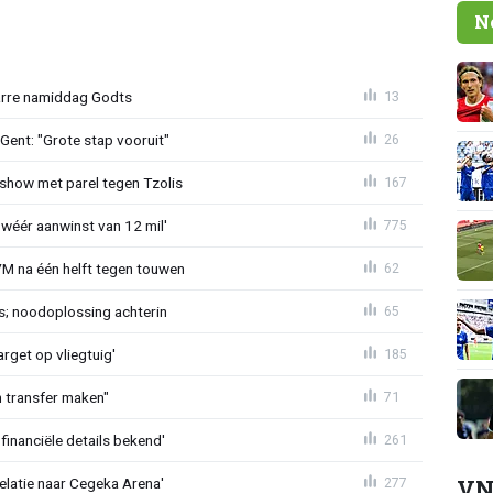
N
zarre namiddag Godts
13
ent: "Grote stap vooruit"
26
show met parel tegen Tzolis
167
 wéér aanwinst van 12 mil'
775
VM na één helft tegen touwen
62
s; noodoplossing achterin
65
rget op vliegtuig'
185
en transfer maken"
71
financiële details bekend'
261
VN
velatie naar Cegeka Arena'
277