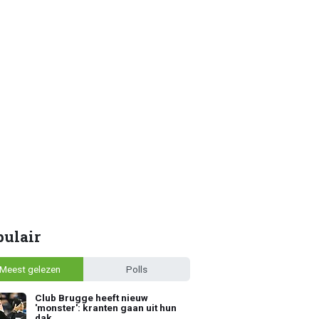
pulair
Meest gelezen
Polls
Club Brugge heeft nieuw
'monster': kranten gaan uit hun
dak