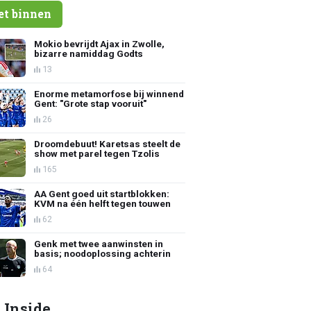
et binnen
Mokio bevrijdt Ajax in Zwolle,
bizarre namiddag Godts
13
Enorme metamorfose bij winnend
Gent: "Grote stap vooruit"
26
Droomdebuut! Karetsas steelt de
show met parel tegen Tzolis
165
AA Gent goed uit startblokken:
KVM na één helft tegen touwen
62
Genk met twee aanwinsten in
basis; noodoplossing achterin
64
 Inside