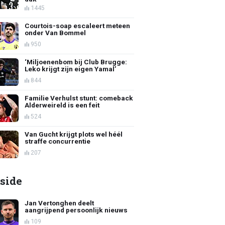
1445
Courtois-soap escaleert meteen
onder Van Bommel
950
‘Miljoenenbom bij Club Brugge:
Leko krijgt zijn eigen Yamal’
844
Familie Verhulst stunt: comeback
Alderweireld is een feit
524
Van Gucht krijgt plots wel héél
straffe concurrentie
207
side
Jan Vertonghen deelt
aangrijpend persoonlijk nieuws
109