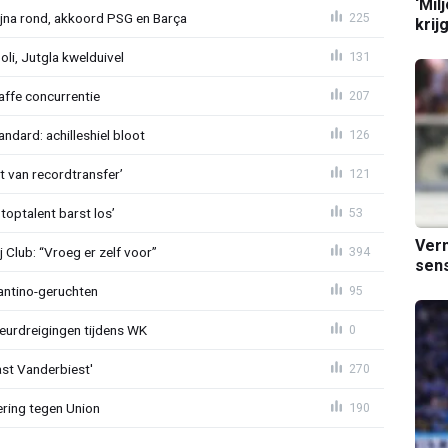
‘Mil
na rond, akkoord PSG en Barça
225
krij
poli, Jutgla kwelduivel
131
raffe concurrentie
207
ndard: achilleshiel bloot
126
ht van recordtransfer’
121
 toptalent barst los’
53
Verm
Club: “Vroeg er zelf voor”
394
sens
fantino-geruchten
95
eurdreigingen tijdens WK
0
ast Vanderbiest'
270
ring tegen Union
190