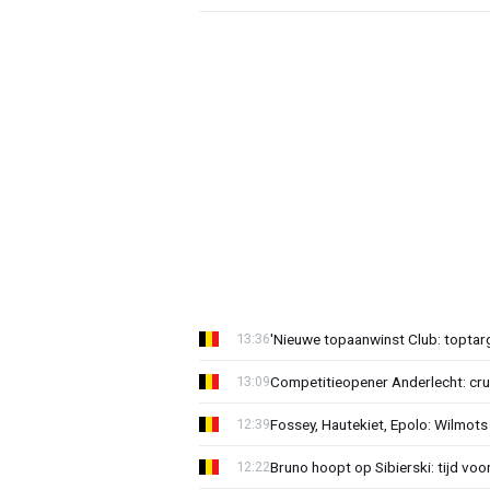
'Nieuwe topaanwinst Club: toptarg
13:36
Competitieopener Anderlecht: cruc
13:09
Fossey, Hautekiet, Epolo: Wilmots
12:39
Bruno hoopt op Sibierski: tijd vo
12:22