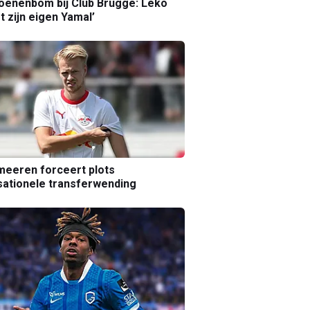
joenenbom bij Club Brugge: Leko
gt zijn eigen Yamal’
eeren forceert plots
ationele transferwending