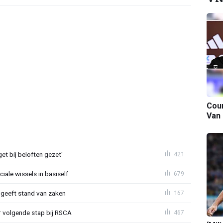
Cour
Van
et bij beloften gezet'
421
iale wissels in basiself
679
 geeft stand van zaken
167
or volgende stap bij RSCA
467