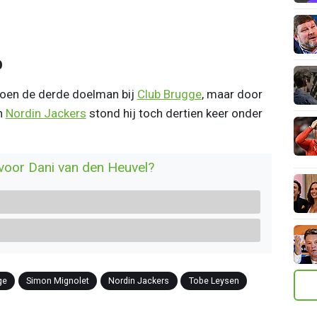
b
oen de derde doelman bij
Club Brugge
, maar door
n
Nordin Jackers
stond hij toch dertien keer onder
voor Dani van den Heuvel?
ge
Simon Mignolet
Nordin Jackers
Tobe Leysen