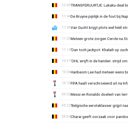
TRANSFERUURTJE: Lukaku-deal bij
12:00
De Bruyne pijnlijk in de fout bij Na
11:44
Van Gucht krijgt plots wel héél st
11:36
Meteen grote zorgen Cercle na Sta
11:25
‘Dan toch jackpot: Khalaili op zuc
11:14
‘OHL wrijft in de handen: strijd om
10:51
Hanbeom Lee had meteen wens bij 
10:36
FIFA haalt verschroeiend uit na In
10:15
Messi en Ronaldo doelwit van terr
09:32
'Belgische eersteklasser grijpt na
09:22
Charai geeft oorzaak voor pandoe
09:04