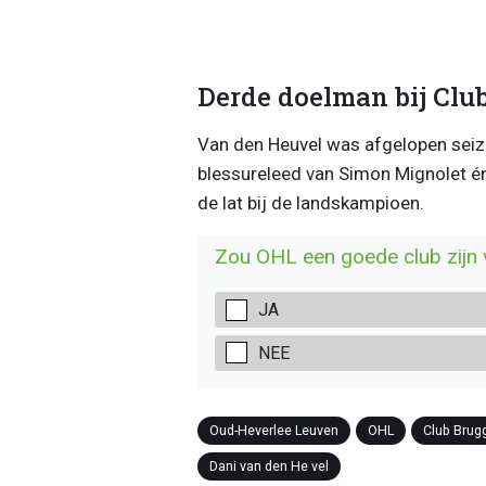
Derde doelman bij Clu
Van den Heuvel was afgelopen seiz
blessureleed van Simon Mignolet é
de lat bij de landskampioen.
Zou OHL een goede club zijn 
JA
NEE
Oud-Heverlee Leuven
OHL
Club Brug
Dani van den He vel