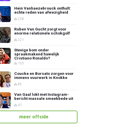
Hein Vanhaezebrouck onthult:
echte reden van afwezigheid
228
Ruben Van Gucht zorgt voor
enorme relationele schokgolf
221
Stevige bom onder
spraakmakend huwelijk
Cristiano Ronaldo?
153
Coucke en Borsato zorgen voor
immens vuurwerk in Knokke
85
Van Gaal lokt met Instagram-
bericht massale smeekbede uit
41
meer offside