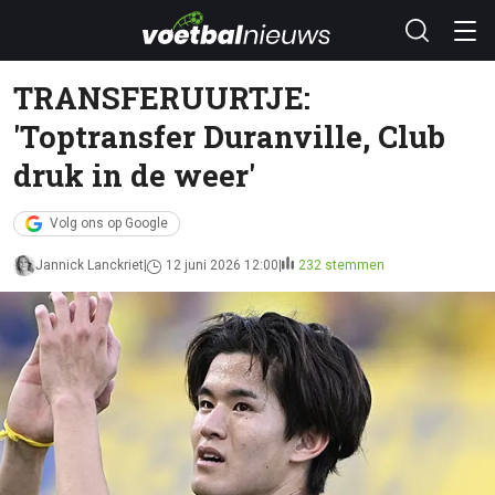
TRANSFERUURTJE:
'Toptransfer Duranville, Club
druk in de weer'
Volg ons op Google
Jannick Lanckriet
12 juni 2026 12:00
232 stemmen