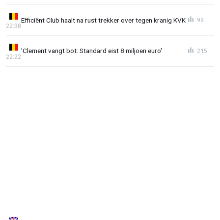
Efficiënt Club haalt na rust trekker over tegen kranig KVK
99
22:38
'Clement vangt bot: Standard eist 8 miljoen euro'
215
22:22