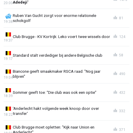
Adedeji'
20:00
Ruben Van Gucht zorgt voor enorme relationele
81
schokgolf
19:38
Club Brugge - KV Kortrijk: Leko voert twee wissels door
124
19:37
Standard stalt verdediger bij andere Belgische club
58
19:17
Biancone geeft smaakmaker RSCA raad: "Nog jaar
490
blijven"
19:04
Sommer geeft toe: “Die club was ook een optie”
432
18:39
'Anderlecht hakt volgende week knoop door over
332
transfer'
18:22
Club Brugge moet opletten: "Kijk naar Union en
371
Anderlecht"