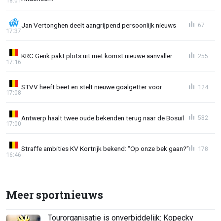
18:01
Jan Vertonghen deelt aangrijpend persoonlijk nieuws
67
17:37
KRC Genk pakt plots uit met komst nieuwe aanvaller
255
17:16
STVV heeft beet en stelt nieuwe goalgetter voor
124
17:08
Antwerp haalt twee oude bekenden terug naar de Bosuil
532
17:00
Straffe ambities KV Kortrijk bekend: “Op onze bek gaan?”
178
16:46
Meer sportnieuws
Tourorganisatie is onverbiddelijk: Kopecky