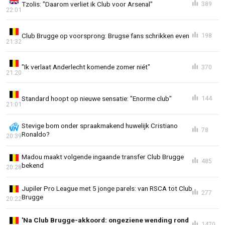
Tzolis: "Daarom verliet ik Club voor Arsenal"
389
22:01
Club Brugge op voorsprong: Brugse fans schrikken even
198
21:32
"Ik verlaat Anderlecht komende zomer niét"
370
21:20
Standard hoopt op nieuwe sensatie: "Enorme club"
144
21:01
Stevige bom onder spraakmakend huwelijk Cristiano
78
Ronaldo?
20:39
Madou maakt volgende ingaande transfer Club Brugge
485
bekend
20:28
Jupiler Pro League met 5 jonge parels: van RSCA tot Club
277
Brugge
20:22
'Na Club Brugge-akkoord: ongeziene wending rond
1470