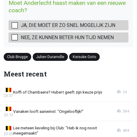
Moet Anderlecht haast maken van een nieuwe
coach?
JA, DIE MOET ER ZO SNEL MOGELIJK ZIJN
NEE, ZE KUNNEN BETER HUN TIJD NEMEN
Club Brugge
Julien Duranville
Keisuke Goto
Meest recent
Koffi of Chambaere? Hubert geeft zijn keuze prijs
24
23:37
Vanaken looft aanwinst: "Ongelooflijk!"
384
23:13
Lee meteen lieveling bij Club: "Heb ik nog nooit
484
meegemaakt"
23:00