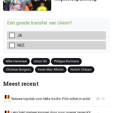
Een goede transfer van Union?
JA
NEE
Mike Havenaar
Union SG
Philippe Bormans
Christian Burgess
Kevin Mac Allister
Nohim Chibani
Meest recent
‘Nieuwe topclub voor Mika Godts: PSG schiet in actie’
13
11:11
Leko hakt meteen knopen door voor opener tegen KV