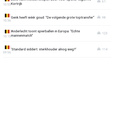
61
Kortrijk
10:55
Genk heeft wéér goud: “De volgende grote toptransfer”
98
10:36
Anderlecht toont spierballen in Europa: “Echte
123
mannenmatch”
10:15
'Standard siddert: sterkhouder alnog weg?'
114
09:56