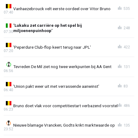
Vanhaezebrouck velt eerste oordeel over Vitor Bruno
535
07:40
‘Lukaku zet carrière op het spel bij
248
miljoenenpuinhoop’
07:30
'Peperdure Club-flop keert terug naar JPL'
422
07:20
Tevreden De Mil ziet nog twee werkpunten bij AA Gent
131
06:56
'Union pakt weer uit met verrassende aanwinst'
83
06:40
Bruno doet vlak voor competitiestart verbazend voorstel
486
06:23
Nieuwe blamage Vrancken; Godts krikt marktwaarde op
135
23:52