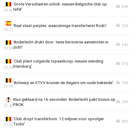
'Grote Verschaeren-schok: nieuwe Belgische club op
849
tafel'
23:36
'Real staat perplex: waanzinnige transfertwist Rodri'
230
23:11
'Anderlecht drukt door: twee kersverse aanwinsten in
643
zicht'
22:53
'Club plant volgende topaankoop; nieuwe wending
575
Sternberg'
22:34
'Antwerp en STVV kruisen de degens om oude bekende'
268
22:08
Klus geklaard na 16 seconden: Anderlecht pakt bonus op
289
PAOK
21:43
'Club dropt transferbom: 12 miljoen voor opvolger
882
Tzolis'
21:22