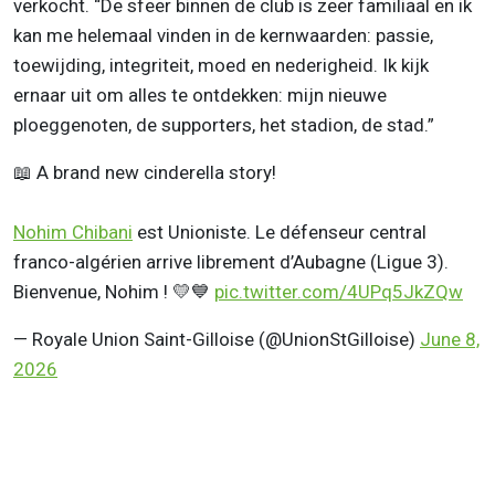
verkocht. “De sfeer binnen de club is zeer familiaal en ik
kan me helemaal vinden in de kernwaarden: passie,
toewijding, integriteit, moed en nederigheid. Ik kijk
ernaar uit om alles te ontdekken: mijn nieuwe
ploeggenoten, de supporters, het stadion, de stad.”
📖 A brand new cinderella story!
Nohim Chibani
est Unioniste. Le défenseur central
franco-algérien arrive librement d’Aubagne (Ligue 3).
Bienvenue, Nohim ! 💛💙
pic.twitter.com/4UPq5JkZQw
— Royale Union Saint-Gilloise (@UnionStGilloise)
June 8,
2026