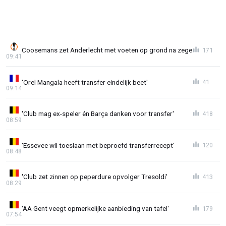
Coosemans zet Anderlecht met voeten op grond na zege
171
09:41
'Orel Mangala heeft transfer eindelijk beet'
41
09:14
'Club mag ex-speler én Barça danken voor transfer'
418
08:59
'Essevee wil toeslaan met beproefd transferrecept'
120
08:48
'Club zet zinnen op peperdure opvolger Tresoldi'
413
08:29
'AA Gent veegt opmerkelijke aanbieding van tafel'
179
07:54