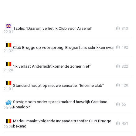
Tzolis: "Daarom verliet ik Club voor Arsenal"
313
22:01
Club Brugge op voorsprong: Brugse fans schrikken even
182
21:32
"Ik verlaat Anderlecht komende zomer niét"
322
21:20
Standard hoopt op nieuwe sensatie: "Enorme club"
120
21:01
Stevige bom onder spraakmakend huwelijk Cristiano
65
Ronaldo?
20:39
Madou maakt volgende ingaande transfer Club Brugge
451
bekend
20:28