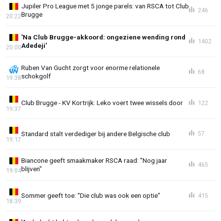
Jupiler Pro League met 5 jonge parels: van RSCA tot Club
246
Brugge
20:22
'Na Club Brugge-akkoord: ongeziene wending rond
1402
Adedeji'
20:00
Ruben Van Gucht zorgt voor enorme relationele
68
schokgolf
19:38
Club Brugge - KV Kortrijk: Leko voert twee wissels door
122
19:37
Standard stalt verdediger bij andere Belgische club
57
19:17
Biancone geeft smaakmaker RSCA raad: "Nog jaar
465
blijven"
19:04
Sommer geeft toe: “Die club was ook een optie”
415
18:39