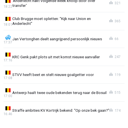
'Anderlecht hakt volgende week knoop door over
321
transfer'
18:22
Club Brugge moet opletten: "Kijk naar Union en
365
Anderlecht"
18:01
Jan Vertonghen deelt aangrijpend persoonlijk nieuws
66
17:37
KRC Genk pakt plots uit met komst nieuwe aanvaller
247
17:16
STVV heeft beet en stelt nieuwe goalgetter voor
119
17:08
Antwerp haalt twee oude bekenden terug naar de Bosuil
515
17:00
Straffe ambities KV Kortrijk bekend: “Op onze bek gaan?”
174
16:46