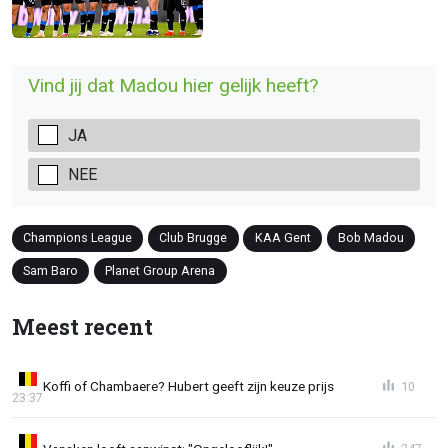
Vind jij dat Madou hier gelijk heeft?
JA
NEE
Champions League
Club Brugge
KAA Gent
Bob Madou
Sam Baro
Planet Group Arena
Meest recent
Koffi of Chambaere? Hubert geeft zijn keuze prijs
10
23:37