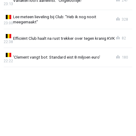
Vanaken looft aanwinst: "Ongelooflijk!"
247
23:13
Lee meteen lieveling bij Club: "Heb ik nog nooit
328
meegemaakt"
23:00
Efficiënt Club haalt na rust trekker over tegen kranig KVK
82
22:38
'Clement vangt bot: Standard eist 8 miljoen euro'
180
22:22