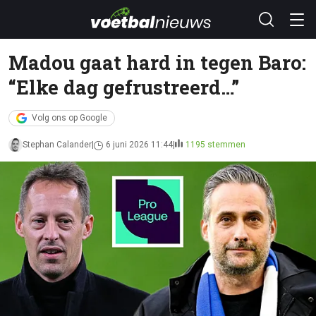
Madou gaat hard in tegen Baro:
“Elke dag gefrustreerd…”
Volg ons op Google
Stephan Calander
6 juni 2026 11:44
1195 stemmen