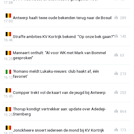
17:08
Antwerp haalt twee oude bekenden terug naar de Bosuil
289
17:00
Straffe ambities KV Kortrijk bekend: “Op onze bek gaan?”
145
16:46
Mannaert onthult: “Al voor WK met Mark van Bommel
63
gesproken”
16:25
‘Romano meldt Lukaku-nieuws: club haakt af, één
213
favoriet’
16:12
Compper trekt vol de kaart van de jeugd bij Antwerp
203
15:45
Thorup kondigt vertrekker aan: update over Adedeji-
864
Sternberg
15:25
Jonckheere snoert iedereen de mond bij KV Kortrijk
173
15:12