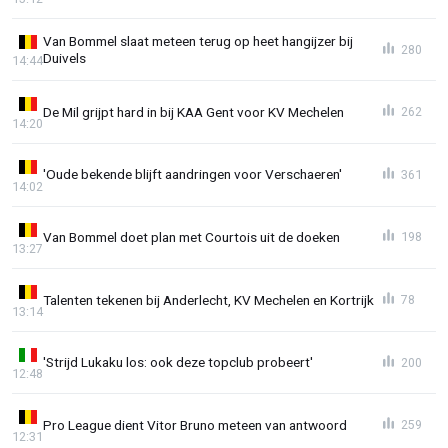
Van Bommel slaat meteen terug op heet hangijzer bij
280
Duivels
14:44
De Mil grijpt hard in bij KAA Gent voor KV Mechelen
262
14:20
'Oude bekende blijft aandringen voor Verschaeren'
361
14:02
Van Bommel doet plan met Courtois uit de doeken
198
13:27
Talenten tekenen bij Anderlecht, KV Mechelen en Kortrijk
78
13:14
'Strijd Lukaku los: ook deze topclub probeert'
200
12:48
Pro League dient Vitor Bruno meteen van antwoord
259
12:31