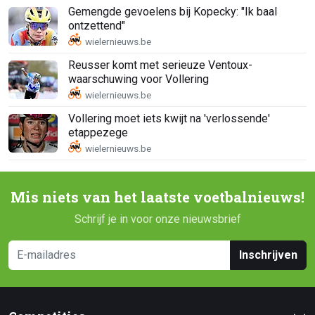
Gemengde gevoelens bij Kopecky: "Ik baal
ontzettend"
Reusser komt met serieuze Ventoux-
waarschuwing voor Vollering
Vollering moet iets kwijt na 'verlossende'
etappezege
Mis niets van het laatste voetbalnieuws!
Schrijf je in voor onze nieuwsbrief
Inschrijven