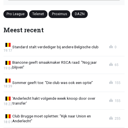
Pro League
Telenet
Proximus
DAZN
Meest recent
Standard stalt verdediger bij andere Belgische club
0
19:17
Biancone geeft smaakmaker RSCA raad: "Nog jaar
65
blijven"
19:04
Sommer geeft toe: “Die club was ook een optie”
155
18:39
'Anderlecht hakt volgende week knoop door over
155
transfer'
18:22
Club Brugge moet opletten: "Kijk naar Union en
255
Anderlecht"
18:01