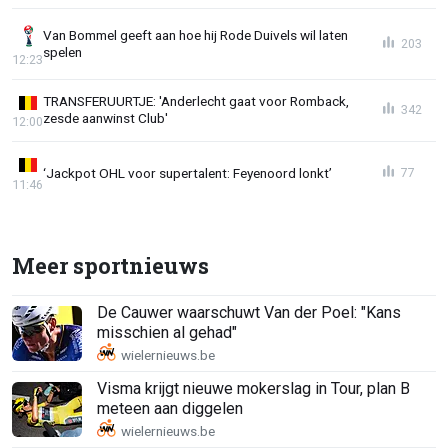
Van Bommel geeft aan hoe hij Rode Duivels wil laten
203
spelen
12:23
TRANSFERUURTJE: 'Anderlecht gaat voor Romback,
342
zesde aanwinst Club'
12:00
‘Jackpot OHL voor supertalent: Feyenoord lonkt’
77
11:46
Meer sportnieuws
De Cauwer waarschuwt Van der Poel: "Kans
misschien al gehad"
Visma krijgt nieuwe mokerslag in Tour, plan B
meteen aan diggelen