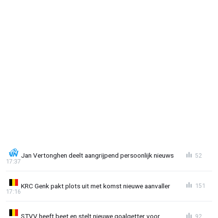
Jan Vertonghen deelt aangrijpend persoonlijk nieuws
52
17:37
KRC Genk pakt plots uit met komst nieuwe aanvaller
151
17:16
STVV heeft beet en stelt nieuwe goalgetter voor
92