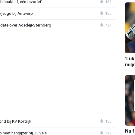
 haakt af, één favoriet’
161
 jeugd bij Antwerp
165
pdate over Adedeji-Sternberg
721
‘Luk
milj
d bij KV Kortrijk
150
Na f
heet hangijzer bij Duivels
242