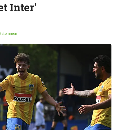
t Inter'
5 stemmen