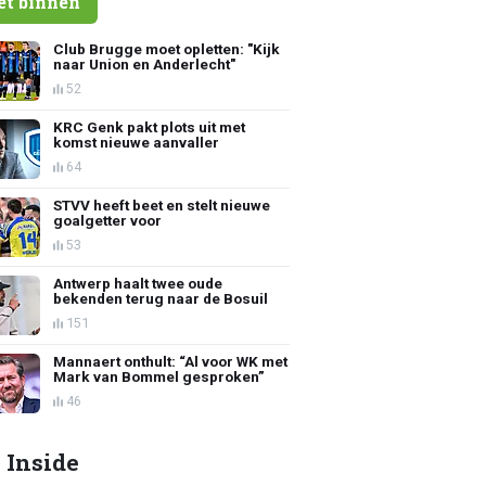
et binnen
Club Brugge moet opletten: "Kijk
naar Union en Anderlecht"
52
KRC Genk pakt plots uit met
komst nieuwe aanvaller
64
STVV heeft beet en stelt nieuwe
goalgetter voor
53
Antwerp haalt twee oude
bekenden terug naar de Bosuil
151
Mannaert onthult: “Al voor WK met
Mark van Bommel gesproken”
46
 Inside