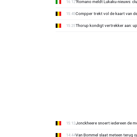
‘Romano meldt Lukaku-nieuws: club
16:12
Compper trekt vol de kaart van de
15:45
Thorup kondigt vertrekker aan: u
15:25
Jonckheere snoert iedereen de mon
15:12
Van Bommel slaat meteen terug op 
14:44