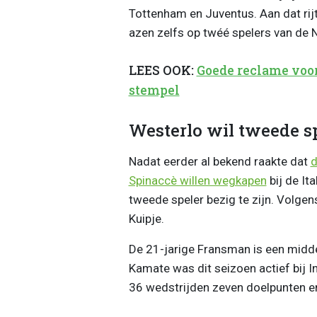
Tottenham en Juventus. Aan dat rij
azen zelfs op twéé spelers van de N
LEES OOK:
Goede reclame voor
stempel
Westerlo wil tweede sp
Nadat eerder al bekend raakte dat
d
Spinaccè willen wegkapen
bij de It
tweede speler bezig te zijn. Volge
Kuipje.
De 21-jarige Fransman is een midde
Kamate was dit seizoen actief bij In
36 wedstrijden zeven doelpunten en 