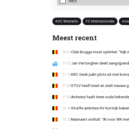
NEE
KVC Westerlo
FC Internazionale
Iss
Meest recent
Club Brugge moet opletten: "Kijk 
18:01
Jan Vertonghen deelt aangrijpend
17:37
KRC Genk pakt plots uit met koms
17:16
STVV heeft beet en stelt nieuwe g
17:08
Antwerp haalt twee oude bekenden
17:00
Straffe ambities KV Kortrijk beke
16:46
Mannaert onthult: “Al voor WK m
16:25