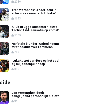
2036
Transferschok! 'Anderlecht in
actie voor comeback Lukaku'
1693
'Club Brugge stunt met nieuwe
Tzolis: 17M-sensatie op komst'
1509
Na fatale blunder: United neemt
straf besluit over Lammens
797
‘Lukaku zet carrière op het spel
bij miljoenenpuinhoop’
302
side
Jan Vertonghen deelt
aangrijpend persoonlijk nieuws
36