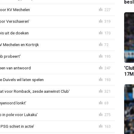
bes
 voor KV Mechelen
227
oor Verschaeren'
319
is uit de doeken
170
V Mechelen en Kortrijk
72
ub probeert'
195
'Clu
teen van antwoord
247
17M-
 Duivels wil laten spelen
193
t voor Romback, zesde aanwinst Club'
321
eyenoord lonkt’
69
b in pole voor Lukaku’
275
PSG schiet in actie’
163