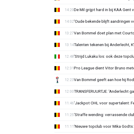
De Mil grijpt hard in bij KAA Gent
14:20
'Oude bekende blijft aandringen v
14:02
Van Bommel doet plan met Courto
13:27
Talenten tekenen bij Anderlecht, K
13:14
'Strijd Lukaku los: ook deze topcl
12:48
Pro League dient Vitor Bruno me
12:31
Van Bommel geeft aan hoe hij Rode
12:23
TRANSFERUURTJE: 'Anderlecht gaa
12:00
‘Jackpot OHL voor supertalent: F
11:46
‘Straffe wending: verrassende clu
11:25
‘Nieuwe topclub voor Mika Godts: 
11:11