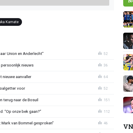
N
iaka Kamate
naar Union en Anderlecht"
52
 persoonlijk nieuws
36
t nieuwe aanvaller
64
oalgetter voor
52
 terug naar de Bosuil
151
nd: “Op onze bek gaan?”
112
et Mark van Bommel gesproken”
46
VN