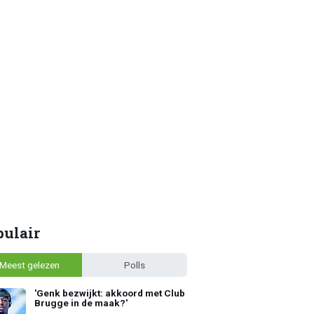
pulair
Meest gelezen
Polls
'Genk bezwijkt: akkoord met Club
Brugge in de maak?'