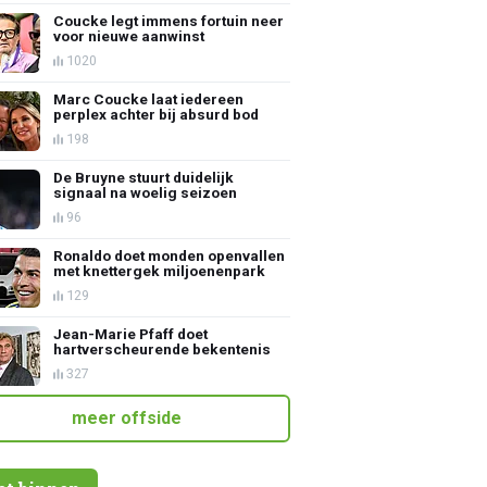
Coucke legt immens fortuin neer
voor nieuwe aanwinst
1020
Marc Coucke laat iedereen
perplex achter bij absurd bod
198
De Bruyne stuurt duidelijk
signaal na woelig seizoen
96
Ronaldo doet monden openvallen
met knettergek miljoenenpark
129
Jean-Marie Pfaff doet
hartverscheurende bekentenis
327
meer offside