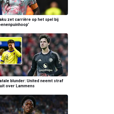
aku zet carrière op het spel bij
oenenpuinhoop’
atale blunder: United neemt straf
luit over Lammens