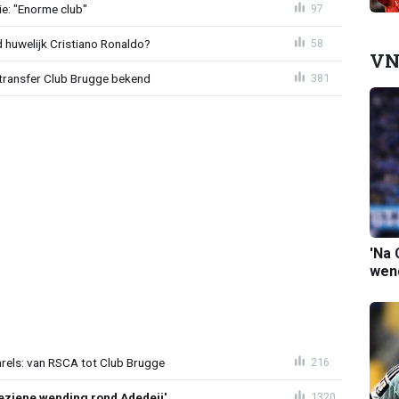
e: "Enorme club"
97
huwelijk Cristiano Ronaldo?
58
VN
ransfer Club Brugge bekend
381
'Na 
wend
arels: van RSCA tot Club Brugge
216
ziene wending rond Adedeji'
1320