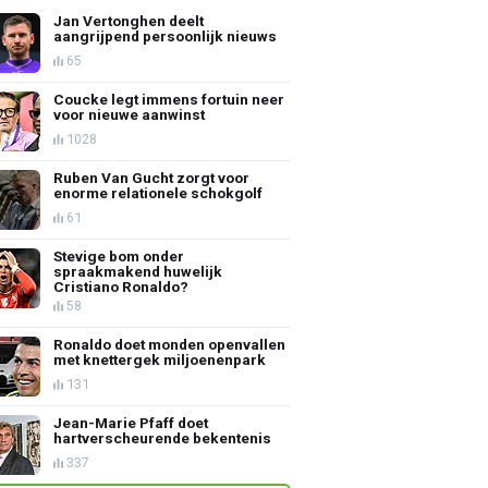
Jan Vertonghen deelt
aangrijpend persoonlijk nieuws
65
Coucke legt immens fortuin neer
voor nieuwe aanwinst
1028
Ruben Van Gucht zorgt voor
enorme relationele schokgolf
61
Stevige bom onder
spraakmakend huwelijk
Cristiano Ronaldo?
58
Ronaldo doet monden openvallen
met knettergek miljoenenpark
131
Jean-Marie Pfaff doet
hartverscheurende bekentenis
337