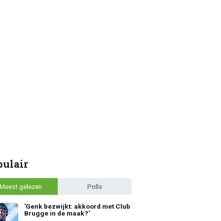
pulair
Meest gelezen
Polls
'Genk bezwijkt: akkoord met Club
Brugge in de maak?'