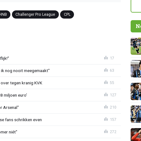
HNB
Challenger Pro League
CPL
N
ijk!"
17
eb ik nog nooit meegemaakt"
63
er over tegen kranig KVK
55
8 miljoen euro'
127
or Arsenal"
210
se fans schrikken even
157
mer niét"
272