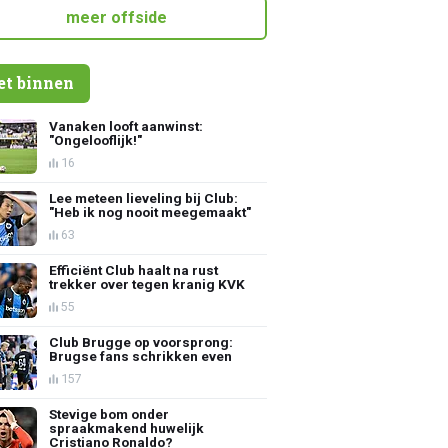
meer offside
et binnen
Vanaken looft aanwinst:
"Ongelooflijk!"
16
Lee meteen lieveling bij Club:
"Heb ik nog nooit meegemaakt"
63
Efficiënt Club haalt na rust
trekker over tegen kranig KVK
55
Club Brugge op voorsprong:
Brugse fans schrikken even
157
Stevige bom onder
spraakmakend huwelijk
Cristiano Ronaldo?