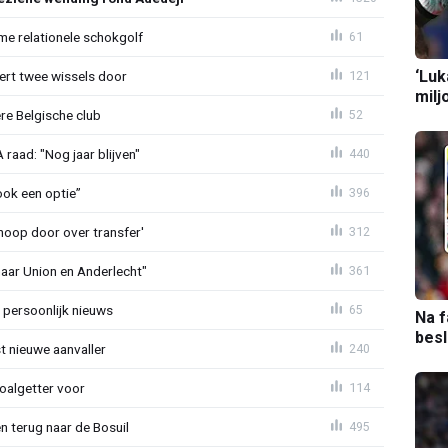
e relationele schokgolf
61
‘Luk
oert twee wissels door
121
milj
re Belgische club
52
aad: "Nog jaar blijven"
440
ook een optie”
396
noop door over transfer'
312
naar Union en Anderlecht"
361
 persoonlijk nieuws
65
Na f
bes
t nieuwe aanvaller
240
oalgetter voor
114
 terug naar de Bosuil
495