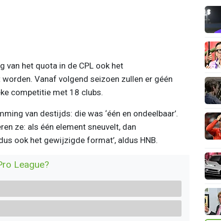
g van het quota in de CPL ook het
worden. Vanaf volgend seizoen zullen er géén
eke competitie met 18 clubs.
mming van destijds: die was ‘één en ondeelbaar’.
en ze: als één element sneuvelt, dan
 dus ook het gewijzigde format’, aldus HNB.
 Pro League?