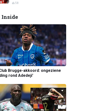
58
 Inside
Club Brugge-akkoord: ongeziene
ing rond Adedeji'