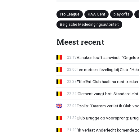
Pro League
KAA Gent
play-offs
Belgische Mededingingsautoriteit
Meest recent
Vanaken looft aanwinst: "Ongeloofl
23:13
Lee meteen lieveling bij Club: "H
23:00
Efficiënt Club haalt na rust trekk
22:38
'Clement vangt bot: Standard eist 
22:22
Tzolis: "Daarom verliet ik Club vo
22:01
Club Brugge op voorsprong: Brug
21:32
"Ik verlaat Anderlecht komende zo
21:20