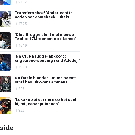
2117
Transferschok! 'Anderlecht in
actie voor comeback Lukaku'
1725
'Club Brugge stunt met nieuwe
Tzolis: 17M-sensatie op komst'
1519
'Na Club Brugge-akkoord:
ongeziene wending rond Adedeji'
1320
Na fatale blunder: United neemt
straf besluit over Lammens
825
‘Lukaku zet carrière op het spel
bij miljoenenpuinhoop’
325
side