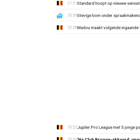
Standard hoopt op nieuwe sensati
21:01
Stevige bom onder spraakmakend 
20:39
Madou maakt volgende ingaande t
20:28
Jupiler Pro League met 5 jonge p
20:22
'Na Club Brugge-akkoord: onge
20:00