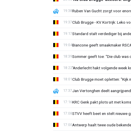
Ruben Van Gucht zorgt voor enorm
19:38
Club Brugge - KV Kortrijk: Leko v
19:37
Standard stalt verdediger bij ande
19:17
Biancone geeft smaakmaker RSCA r
19:04
Sommer geeft toe: “Die club was 
18:39
'Anderlecht hakt volgende week k
18:22
Club Brugge moet opletten: "Kijk 
18:01
Jan Vertonghen deelt aangrijpend
17:37
KRC Genk pakt plots uit met koms
17:16
STVV heeft beet en stelt nieuwe g
17:08
Antwerp haalt twee oude bekenden
17:00