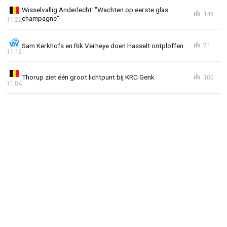
Wisselvallig Anderlecht: "Wachten op eerste glas
148
champagne"
11:22
Sam Kerkhofs en Rik Verheye doen Hasselt ontploffen
71
11:12
Thorup ziet één groot lichtpunt bij KRC Genk
100
11:04