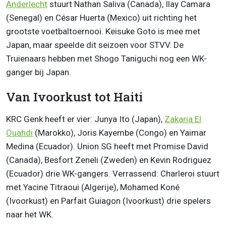
Anderlecht
stuurt Nathan Saliva (Canada), Ilay Camara
(Senegal) en César Huerta (Mexico) uit richting het
grootste voetbaltoernooi. Keisuke Goto is mee met
Japan, maar speelde dit seizoen voor STVV. De
Truienaars hebben met Shogo Taniguchi nog een WK-
ganger bij Japan.
Van Ivoorkust tot Haiti
KRC Genk heeft er vier: Junya Ito (Japan),
Zakaria El
Ouahdi
(Marokko), Joris Kayembe (Congo) en Yaimar
Medina (Ecuador). Union SG heeft met Promise David
(Canada), Besfort Zeneli (Zweden) en Kevin Rodriguez
(Ecuador) drie WK-gangers. Verrassend: Charleroi stuurt
met Yacine Titraoui (Algerije), Mohamed Koné
(Ivoorkust) en Parfait Guiagon (Ivoorkust) drie spelers
naar het WK.