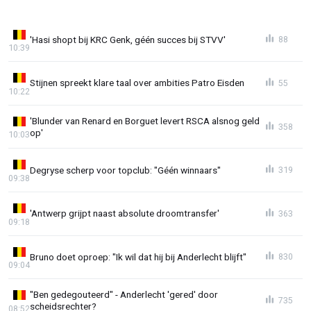
'Hasi shopt bij KRC Genk, géén succes bij STVV'
88
10:39
Stijnen spreekt klare taal over ambities Patro Eisden
55
10:22
'Blunder van Renard en Borguet levert RSCA alsnog geld
358
op'
10:03
Degryse scherp voor topclub: "Géén winnaars"
319
09:38
'Antwerp grijpt naast absolute droomtransfer'
363
09:18
Bruno doet oproep: "Ik wil dat hij bij Anderlecht blijft"
830
09:04
"Ben gedegouteerd" - Anderlecht 'gered' door
735
scheidsrechter?
08:52