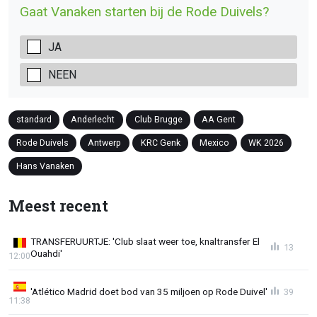
Gaat Vanaken starten bij de Rode Duivels?
JA
NEEN
standard
Anderlecht
Club Brugge
AA Gent
Rode Duivels
Antwerp
KRC Genk
Mexico
WK 2026
Hans Vanaken
Meest recent
TRANSFERUURTJE: 'Club slaat weer toe, knaltransfer El
13
Ouahdi'
12:00
'Atlético Madrid doet bod van 35 miljoen op Rode Duivel'
39
11:38