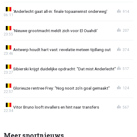
'Anderlecht gaat all-in: finale topaanwinst onderweg'
914
06:11
'Nieuwe grootmacht meldt zich voor El Ouahdi'
207
23:55
Antwerp houdt hart vast: revelatie meteen tijdlang out
374
23:46
Sibierski krijgt duidelijke opdracht: "Dat mist Anderlecht"
517
23:27
Glorieuze rentree Frey: "Nog nooit zo'n goal gemaakt"
124
22:57
Vitor Bruno looft invallers en hint naar transfers
567
22:34
Meer sportnieuws