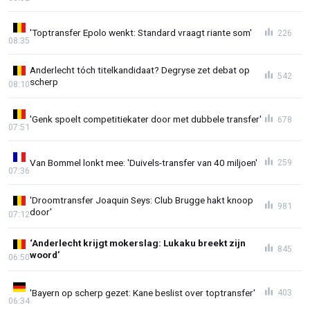
'Toptransfer Epolo wenkt: Standard vraagt riante som'
226
08:35
Anderlecht tóch titelkandidaat? Degryse zet debat op
542
scherp
08:10
'Genk spoelt competitiekater door met dubbele transfer'
678
07:51
Van Bommel lonkt mee: 'Duivels-transfer van 40 miljoen'
259
07:36
'Droomtransfer Joaquin Seys: Club Brugge hakt knoop
981
door'
07:12
‘Anderlecht krijgt mokerslag: Lukaku breekt zijn
845
woord’
06:50
'Bayern op scherp gezet: Kane beslist over toptransfer'
403
06:34