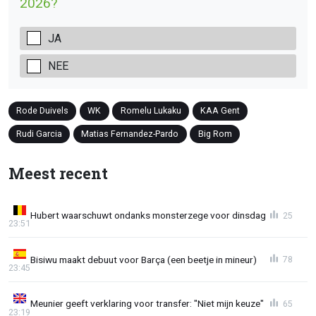
2026?
JA
NEE
Rode Duivels
WK
Romelu Lukaku
KAA Gent
Rudi Garcia
Matias Fernandez-Pardo
Big Rom
Meest recent
Hubert waarschuwt ondanks monsterzege voor dinsdag
25
23:51
Bisiwu maakt debuut voor Barça (een beetje in mineur)
78
23:45
Meunier geeft verklaring voor transfer: "Niet mijn keuze"
65
23:19