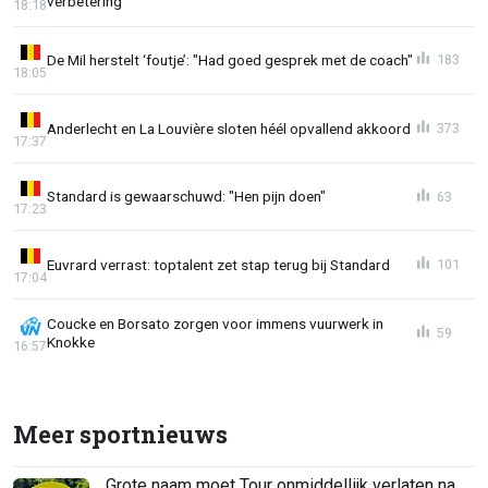
verbetering"
18:18
De Mil herstelt ‘foutje’: "Had goed gesprek met de coach"
183
18:05
Anderlecht en La Louvière sloten héél opvallend akkoord
373
17:37
Standard is gewaarschuwd: "Hen pijn doen"
63
17:23
Euvrard verrast: toptalent zet stap terug bij Standard
101
17:04
Coucke en Borsato zorgen voor immens vuurwerk in
59
Knokke
16:57
Meer sportnieuws
Grote naam moet Tour onmiddellijk verlaten na