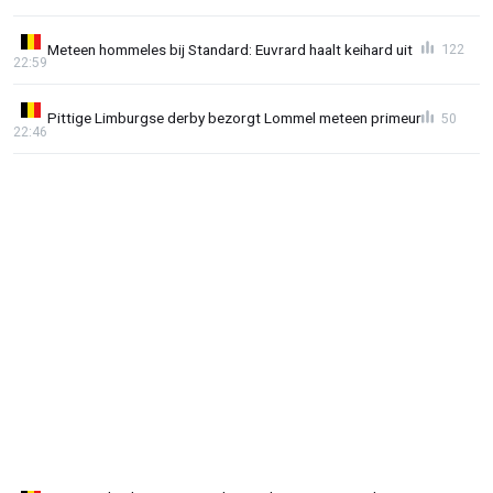
Meteen hommeles bij Standard: Euvrard haalt keihard uit
122
22:59
Pittige Limburgse derby bezorgt Lommel meteen primeur
50
22:46