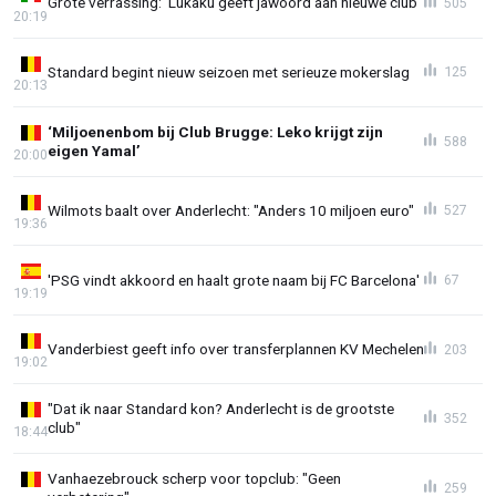
Grote verrassing: 'Lukaku geeft jawoord aan nieuwe club'
505
20:19
Standard begint nieuw seizoen met serieuze mokerslag
125
20:13
‘Miljoenenbom bij Club Brugge: Leko krijgt zijn
588
eigen Yamal’
20:00
Wilmots baalt over Anderlecht: "Anders 10 miljoen euro"
527
19:36
'PSG vindt akkoord en haalt grote naam bij FC Barcelona'
67
19:19
Vanderbiest geeft info over transferplannen KV Mechelen
203
19:02
"Dat ik naar Standard kon? Anderlecht is de grootste
352
club"
18:44
Vanhaezebrouck scherp voor topclub: "Geen
259