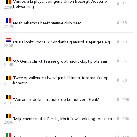
Vamos a la playa: swingend Union bezorgt Westerlo
51
bolwassing
22:40
Noah Mbamba heeft nieuwe club beet
55
22:29
Crisis lonkt voor PSV ondanks glansrol 18-jarige Belg
63
22:05
'AA Gent schrikt: Franse grootmacht klopt plots aan'
97
21:45
Twee opvallende afwezigen bij Union: toptransfer op
70
komst?
21:17
'Verrassende knaltransfer op komst voor Genk'
190
21:02
'Miljoenentransfer Cercle, Kortrijk wil ook nog toeslaan'
106
20:36