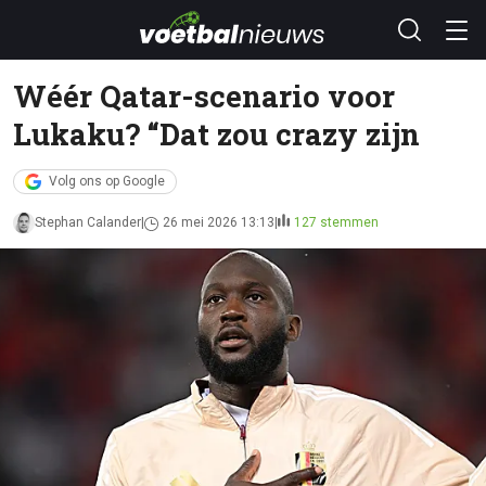
Wéér Qatar-scenario voor
Lukaku? “Dat zou crazy zijn
Volg ons op Google
Stephan Calander
26 mei 2026 13:13
127 stemmen