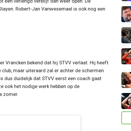
or een verlengd verblijf dan weer open. De
 Stayen. Robert-Jan Vanwesemael is ook nog een
r Vrancken bekend dat hij STVV verlaat. Hij heeft
club, maar uiteraard zal er achter de schermen
is dus duidelijk dat STVV eerst een coach gaat
ze ook het nodige werk hebben op de
e zomer.