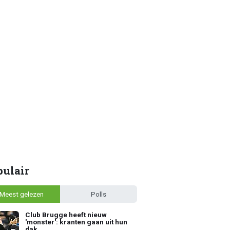
pulair
Meest gelezen
Polls
Club Brugge heeft nieuw
'monster': kranten gaan uit hun
dak