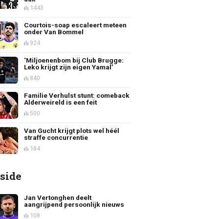
1443
Courtois-soap escaleert meteen
onder Van Bommel
924
‘Miljoenenbom bij Club Brugge:
Leko krijgt zijn eigen Yamal’
840
Familie Verhulst stunt: comeback
Alderweireld is een feit
500
Van Gucht krijgt plots wel héél
straffe concurrentie
184
side
Jan Vertonghen deelt
aangrijpend persoonlijk nieuws
108