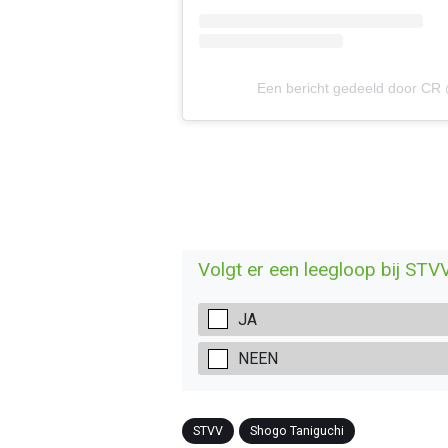
Een bericht gedeeld door CR 
Volgt er een leegloop bij STV
JA
NEEN
STVV
Shogo Taniguchi