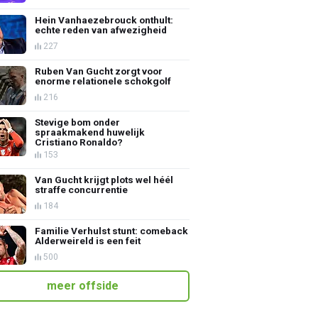
Hein Vanhaezebrouck onthult:
echte reden van afwezigheid
227
Ruben Van Gucht zorgt voor
enorme relationele schokgolf
216
Stevige bom onder
spraakmakend huwelijk
Cristiano Ronaldo?
153
Van Gucht krijgt plots wel héél
straffe concurrentie
184
Familie Verhulst stunt: comeback
Alderweireld is een feit
500
meer offside