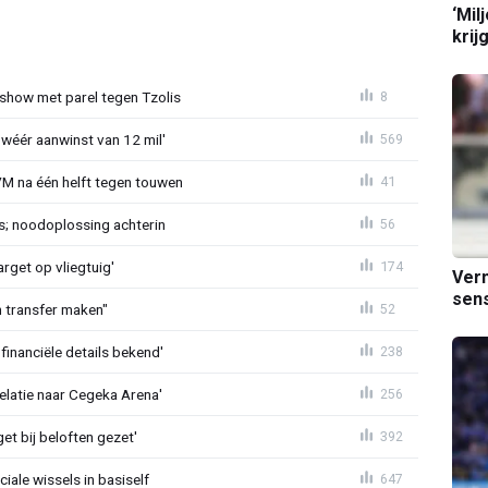
‘Mil
krij
show met parel tegen Tzolis
8
 wéér aanwinst van 12 mil'
569
VM na één helft tegen touwen
41
s; noodoplossing achterin
56
rget op vliegtuig'
174
Verm
sens
en transfer maken"
52
financiële details bekend'
238
velatie naar Cegeka Arena'
256
et bij beloften gezet'
392
iale wissels in basiself
647