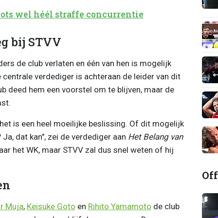
ots wel héél straffe concurrentie
g bij STVV
ers de club verlaten en één van hen is mogelijk
 centrale verdediger is achteraan de leider van dit
lub deed hem een voorstel om te blijven, maar de
st.
het is een heel moeilijke beslissing. Of dit mogelijk
Ja, dat kan", zei de verdediger aan
Het Belang van
naar het WK, maar STVV zal dus snel weten of hij
Off
en
r Muja
,
Keisuke Goto
en
Rihito Yamamoto
de club