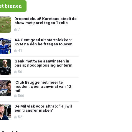
et binnen
Droomdebuut! Karetsas steelt de
show met parel tegen Tzolis
7
AA Gent goed uit startblokken:
KVM na één helft tegen touwen
41
Genk met twee aanwinsten in
basis; noodoplossing achterin
56
'Club Brugge niet meer te
houden: wéér aanwinst van 12
mil'
566
De Mil vlak voor aftrap: "Hij wil
een transfer maken"
52