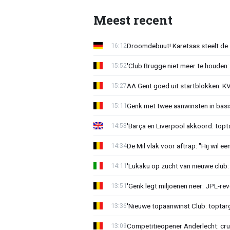
Meest recent
Droomdebuut! Karetsas steelt de 
16:12
'Club Brugge niet meer te houden:
15:52
AA Gent goed uit startblokken: K
15:27
Genk met twee aanwinsten in basi
15:11
'Barça en Liverpool akkoord: topta
14:53
De Mil vlak voor aftrap: "Hij wil e
14:34
'Lukaku op zucht van nieuwe club: 
14:11
'Genk legt miljoenen neer: JPL-re
13:51
'Nieuwe topaanwinst Club: toptarg
13:36
Competitieopener Anderlecht: cruc
13:09