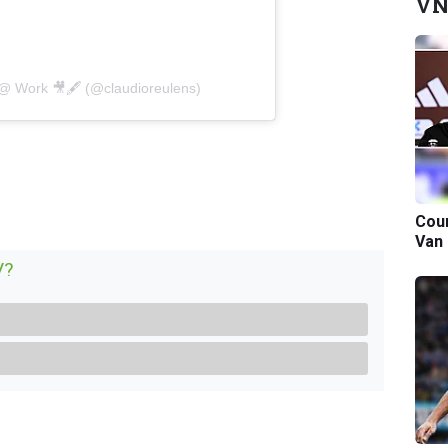
VN
@ Work 🎥🖋️ (@claudioreulens)
Cour
Van
V?