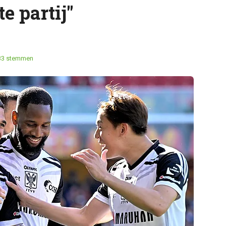
e partij"
33 stemmen