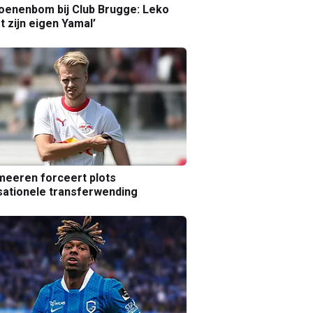
joenenbom bij Club Brugge: Leko
gt zijn eigen Yamal’
eeren forceert plots
ationele transferwending