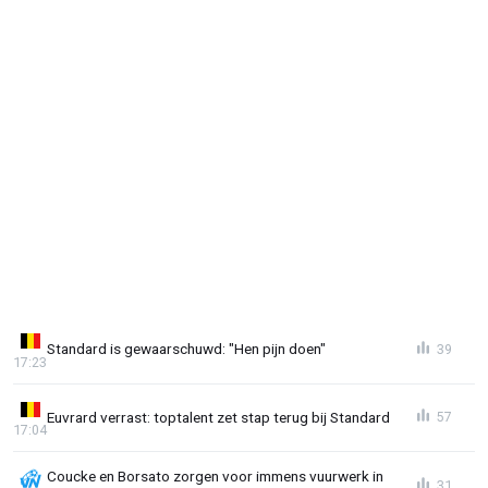
Standard is gewaarschuwd: "Hen pijn doen"
39
17:23
Euvrard verrast: toptalent zet stap terug bij Standard
57
17:04
Coucke en Borsato zorgen voor immens vuurwerk in
31