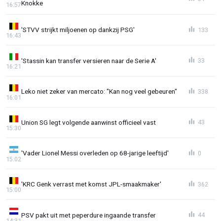
Knokke
16:57
'STVV strijkt miljoenen op dankzij PSG'
133
16:43
'Stassin kan transfer versieren naar de Serie A'
33
16:21
Leko niet zeker van mercato: "Kan nog veel gebeuren"
338
16:01
Union SG legt volgende aanwinst officieel vast
43
15:30
'Vader Lionel Messi overleden op 68-jarige leeftijd'
0
15:02
'KRC Genk verrast met komst JPL-smaakmaker'
362
15:00
PSV pakt uit met peperdure ingaande transfer
44
14:31