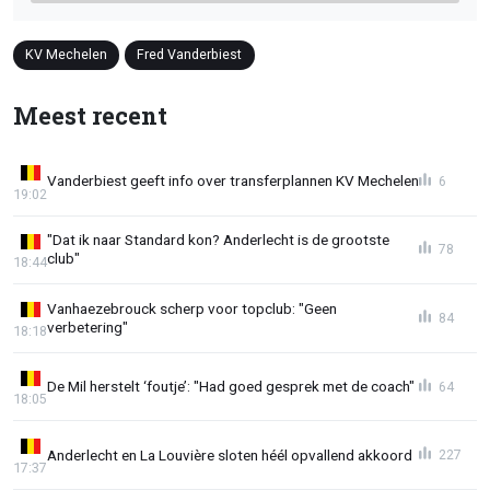
KV Mechelen
Fred Vanderbiest
Meest recent
Vanderbiest geeft info over transferplannen KV Mechelen
6
19:02
"Dat ik naar Standard kon? Anderlecht is de grootste
78
club"
18:44
Vanhaezebrouck scherp voor topclub: "Geen
84
verbetering"
18:18
De Mil herstelt ‘foutje’: "Had goed gesprek met de coach"
64
18:05
Anderlecht en La Louvière sloten héél opvallend akkoord
227
17:37