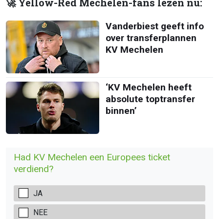
🚀 Yellow-Red Mechelen-fans lezen nu:
Vanderbiest geeft info
over transferplannen
KV Mechelen
‘KV Mechelen heeft
absolute toptransfer
binnen’
Had KV Mechelen een Europees ticket
verdiend?
JA
NEE