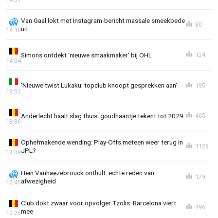
Van Gaal lokt met Instagram-bericht massale smeekbede
30
uit
14:10
Simons ontdekt ‘nieuwe smaakmaker’ bij OHL
124
14:04
'Nieuwe twist Lukaku: topclub knoopt gesprekken aan'
195
13:52
Anderlecht haalt slag thuis: goudhaantje tekent tot 2029
405
13:36
Ophefmakende wending: Play-Offs meteen weer terug in
1126
JPL?
13:09
Hein Vanhaezebrouck onthult: echte reden van
179
afwezigheid
12:45
Club dokt zwaar voor opvolger Tzolis: Barcelona viert
496
mee
12:25