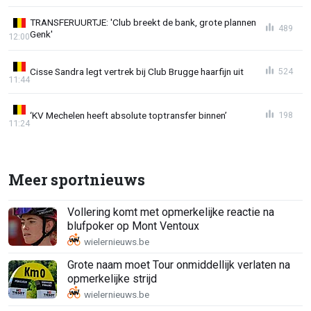
TRANSFERUURTJE: 'Club breekt de bank, grote plannen
489
Genk'
12:00
Cisse Sandra legt vertrek bij Club Brugge haarfijn uit
524
11:44
‘KV Mechelen heeft absolute toptransfer binnen’
198
11:24
Meer sportnieuws
Vollering komt met opmerkelijke reactie na
blufpoker op Mont Ventoux
Grote naam moet Tour onmiddellijk verlaten na
opmerkelijke strijd