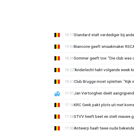
Standard stalt verdediger bij ande
19:17
Biancone geeft smaakmaker RSCA r
19:04
Sommer geeft toe: “Die club was 
18:39
'Anderlecht hakt volgende week k
18:22
Club Brugge moet opletten: "Kijk 
18:01
Jan Vertonghen deelt aangrijpend
17:37
KRC Genk pakt plots uit met koms
17:16
STVV heeft beet en stelt nieuwe g
17:08
Antwerp haalt twee oude bekenden
17:00