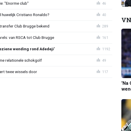
e: "Enorme club"
46
huwelijk Cristiano Ronaldo?
40
VN
ransfer Club Brugge bekend
289
arels: van RSCA tot Club Brugge
161
ziene wending rond Adedeji'
1192
e relationele schokgolf
49
oert twee wissels door
117
'Na 
wend