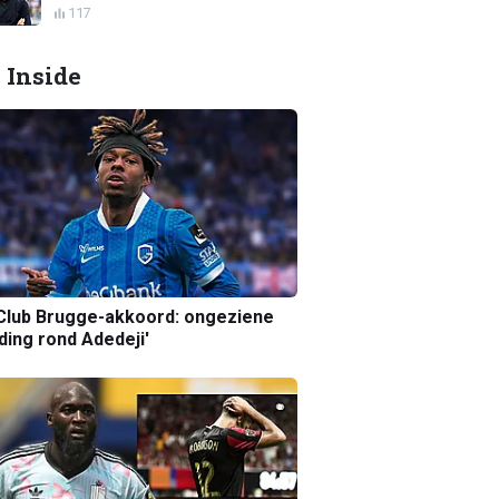
117
 Inside
Club Brugge-akkoord: ongeziene
ing rond Adedeji'