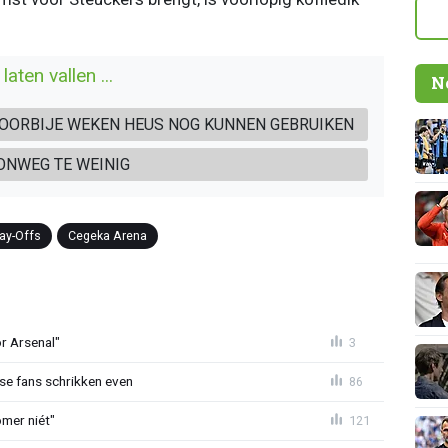
aten vallen ...
N
VOORBIJE WEKEN HEUS NOG KUNNEN GEBRUIKEN
ONWEG TE WEINIG
ay-Offs
Cegeka Arena
or Arsenal"
3
se fans schrikken even
86
mer niét"
121