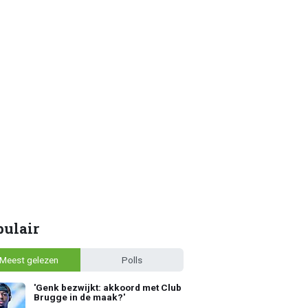
pulair
Meest gelezen
Polls
'Genk bezwijkt: akkoord met Club
Brugge in de maak?'