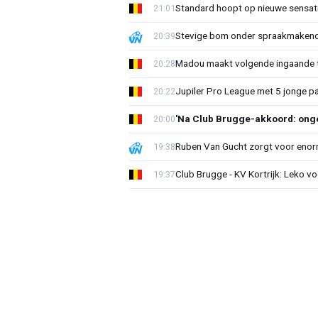
Standard hoopt op nieuwe sensati
21:01
Stevige bom onder spraakmakend 
20:39
Madou maakt volgende ingaande t
20:28
Jupiler Pro League met 5 jonge p
20:22
'Na Club Brugge-akkoord: onge
20:00
Ruben Van Gucht zorgt voor enorm
19:38
Club Brugge - KV Kortrijk: Leko v
19:37