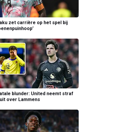
aku zet carrière op het spel bij
oenenpuinhoop’
atale blunder: United neemt straf
luit over Lammens