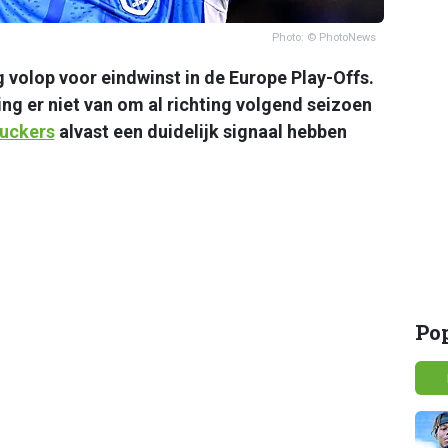
Photo: © PhotoNews
 volop voor eindwinst in de Europe Play-Offs.
ng er niet van om al richting volgend seizoen
uckers
alvast een duidelijk signaal hebben
Po