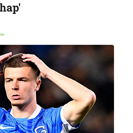
hap'
men