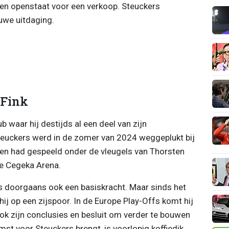
men openstaat voor een verkoop. Steuckers
uwe uitdaging.
 Fink
b waar hij destijds al een deel van zijn
teuckers werd in de zomer van 2024 weggeplukt bij
oen had gespeeld onder de vleugels van Thorsten
de Cegeka Arena.
s doorgaans ook een basiskracht. Maar sinds het
 hij op een zijspoor. In de Europe Play-Offs komt hij
ok zijn conclusies en besluit om verder te bouwen
st voor Steuckers brengt, is voorlopig koffiedik