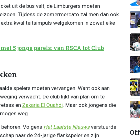
cket uit de bus valt, de Limburgers moeten
 seizoen. Tijdens de zomermercato zal men dan ook
n extra kwaliteitsimpuls welgekomen in zowat elke
 met 5 jonge parels: van RSCA tot Club
ikken
aalde spelers moeten vervangen. Want ook aan
eging verwacht. De club lijkt van plan om te
retsas en
Zakaria El Ouahdi
. Maar ook jongens die
n mogen weg.
s behoren. Volgens
Het Laatste Nieuws
verstuurde
Off
chap naar de 24-jarige flankspeler en zijn