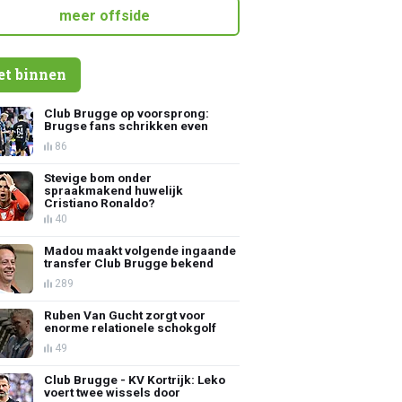
meer offside
et binnen
Club Brugge op voorsprong:
Brugse fans schrikken even
86
Stevige bom onder
spraakmakend huwelijk
Cristiano Ronaldo?
40
Madou maakt volgende ingaande
transfer Club Brugge bekend
289
Ruben Van Gucht zorgt voor
enorme relationele schokgolf
49
Club Brugge - KV Kortrijk: Leko
voert twee wissels door