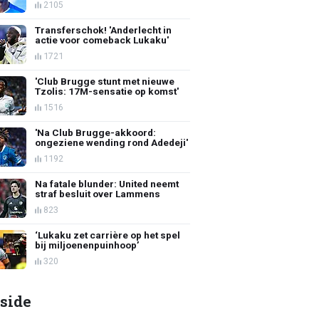
2105
Transferschok! 'Anderlecht in
actie voor comeback Lukaku'
1721
'Club Brugge stunt met nieuwe
Tzolis: 17M-sensatie op komst'
1516
'Na Club Brugge-akkoord:
ongeziene wending rond Adedeji'
1192
Na fatale blunder: United neemt
straf besluit over Lammens
823
‘Lukaku zet carrière op het spel
bij miljoenenpuinhoop’
320
side