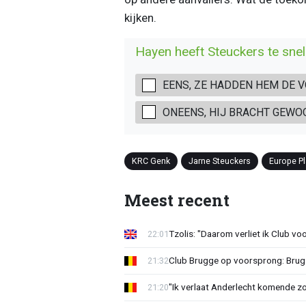
kijken.
Hayen heeft Steuckers te snel l
EENS, ZE HADDEN HEM DE 
ONEENS, HIJ BRACHT GEWO
KRC Genk
Jarne Steuckers
Europe Pl
Meest recent
Tzolis: "Daarom verliet ik Club vo
22:01
Club Brugge op voorsprong: Brug
21:32
"Ik verlaat Anderlecht komende zo
21:20