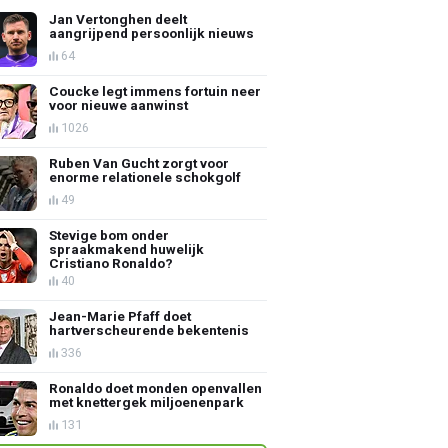
Jan Vertonghen deelt
aangrijpend persoonlijk nieuws
64
Coucke legt immens fortuin neer
voor nieuwe aanwinst
1026
Ruben Van Gucht zorgt voor
enorme relationele schokgolf
49
Stevige bom onder
spraakmakend huwelijk
Cristiano Ronaldo?
40
Jean-Marie Pfaff doet
hartverscheurende bekentenis
336
Ronaldo doet monden openvallen
met knettergek miljoenenpark
131