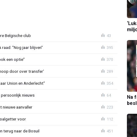
‘Luk
milj
re Belgische club
43
aad: "Nog jaar blijven"
395
ook een optie”
370
noop door over transfer'
289
naar Union en Anderlecht"
354
 persoonlijk nieuws
64
Na f
bes
t nieuwe aanvaller
223
oalgetter voor
112
 terug naar de Bosuil
451