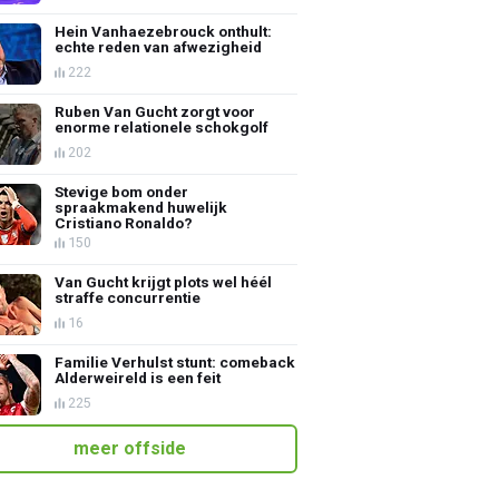
Hein Vanhaezebrouck onthult:
echte reden van afwezigheid
222
Ruben Van Gucht zorgt voor
enorme relationele schokgolf
202
Stevige bom onder
spraakmakend huwelijk
Cristiano Ronaldo?
150
Van Gucht krijgt plots wel héél
straffe concurrentie
16
Familie Verhulst stunt: comeback
Alderweireld is een feit
225
meer offside