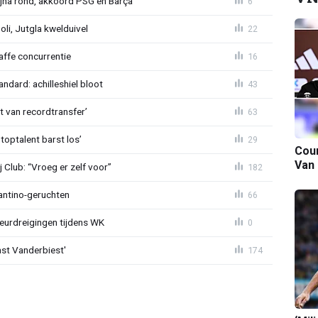
na rond, akkoord PSG en Barça
6
poli, Jutgla kwelduivel
22
raffe concurrentie
16
ndard: achilleshiel bloot
43
ht van recordtransfer’
63
 toptalent barst los’
29
Cour
Van
Club: “Vroeg er zelf voor”
182
fantino-geruchten
66
eurdreigingen tijdens WK
0
ast Vanderbiest'
174