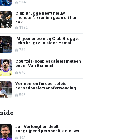
2048
Club Brugge heeft nieuw
'monster': kranten gaan uit hun
dak
1392
‘Miljoenenbom bij Club Brugge:
Leko krijgt zijn eigen Yamal’
781
Courtois-soap escaleert meteen
onder Van Bommel
670
Vermeeren forceert plots
sensationele transferwending
506
side
Jan Vertonghen deelt
aangrijpend persoonlijk nieuws
103