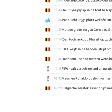
TRANSFERUURTJE: Lukaku-deal bij
12:00
De Bruyne pijnlijk in de fout bij Na
11:44
Van Gucht krijgt plots wel héél st
11:36
Meteen grote zorgen Cercle na Sta
11:25
‘Dan toch jackpot: Khalaili op zuc
11:14
‘OHL wrijft in de handen: strijd om
10:51
Hanbeom Lee had meteen wens bij 
10:36
FIFA haalt verschroeiend uit na In
10:15
Messi en Ronaldo doelwit van terr
09:32
'Belgische eersteklasser grijpt na
09:22