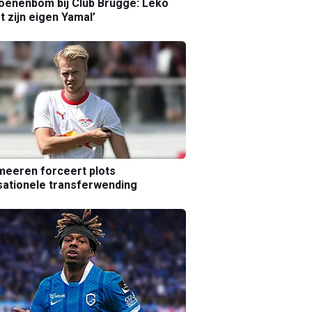
joenenbom bij Club Brugge: Leko
gt zijn eigen Yamal’
eeren forceert plots
ationele transferwending