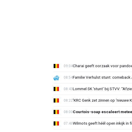
Charai geeft oorzaak voor pandoe
09:04
Familie Verhulst stunt: comeback A
08:54
Lommel SK 'stunt' bij STVV: "Afzi
08:43
'KRC Genk zet zinnen op ‘nieuwe K
08:22
Courtois-soap escaleert mete
08:00
Wilmots geeft héél open inkijk in 
07:46