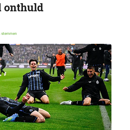
l onthuld
4 stemmen