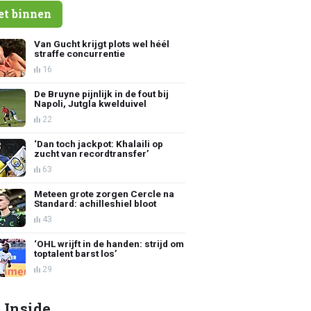
et binnen
Van Gucht krijgt plots wel héél
straffe concurrentie
16
De Bruyne pijnlijk in de fout bij
Napoli, Jutgla kwelduivel
22
‘Dan toch jackpot: Khalaili op
zucht van recordtransfer’
63
Meteen grote zorgen Cercle na
Standard: achilleshiel bloot
43
‘OHL wrijft in de handen: strijd om
toptalent barst los’
29
 Inside