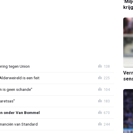
‘Mil
krij
ring tegen Union
138
Verm
lderweireld is een feit
225
sens
en is geen schande"
104
aretsas''
183
en onder Van Bommel
670
financiën van Standard
244