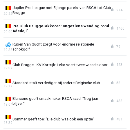
Jupiler Pro League met 5 jonge parels: van RSCA tot Club
274
Brugge
20:22
'Na Club Brugge-akkoord: ongeziene wending rond
1460
Adedeji'
20:00
Ruben Van Gucht zorgt voor enorme relationele
79
schokgolf
19:38
Club Brugge - KV Kortrijk: Leko voert twee wissels door
123
19:37
Standard stalt verdediger bij andere Belgische club
58
19:17
Biancone geeft smaakmaker RSCA raad: "Nog jaar
488
blijven"
19:04
Sommer geeft toe: “Die club was ook een optie”
431
18:39