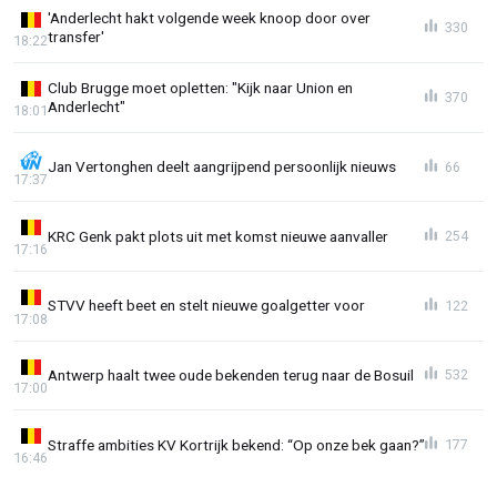
'Anderlecht hakt volgende week knoop door over
330
transfer'
18:22
Club Brugge moet opletten: "Kijk naar Union en
370
Anderlecht"
18:01
Jan Vertonghen deelt aangrijpend persoonlijk nieuws
66
17:37
KRC Genk pakt plots uit met komst nieuwe aanvaller
254
17:16
STVV heeft beet en stelt nieuwe goalgetter voor
122
17:08
Antwerp haalt twee oude bekenden terug naar de Bosuil
532
17:00
Straffe ambities KV Kortrijk bekend: “Op onze bek gaan?”
177
16:46