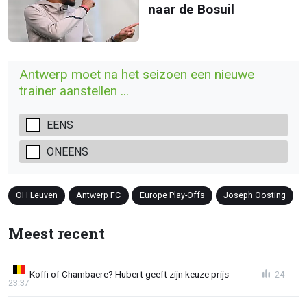
naar de Bosuil
Antwerp moet na het seizoen een nieuwe
trainer aanstellen ...
EENS
ONEENS
OH Leuven
Antwerp FC
Europe Play-Offs
Joseph Oosting
Meest recent
Koffi of Chambaere? Hubert geeft zijn keuze prijs
24
23:37