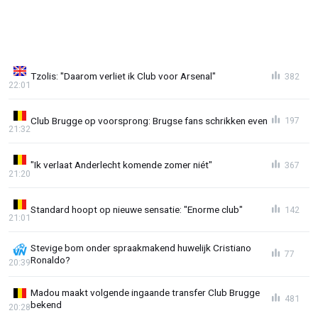
Tzolis: "Daarom verliet ik Club voor Arsenal"
382
22:01
Club Brugge op voorsprong: Brugse fans schrikken even
197
21:32
"Ik verlaat Anderlecht komende zomer niét"
367
21:20
Standard hoopt op nieuwe sensatie: "Enorme club"
142
21:01
Stevige bom onder spraakmakend huwelijk Cristiano
77
Ronaldo?
20:39
Madou maakt volgende ingaande transfer Club Brugge
481
bekend
20:28