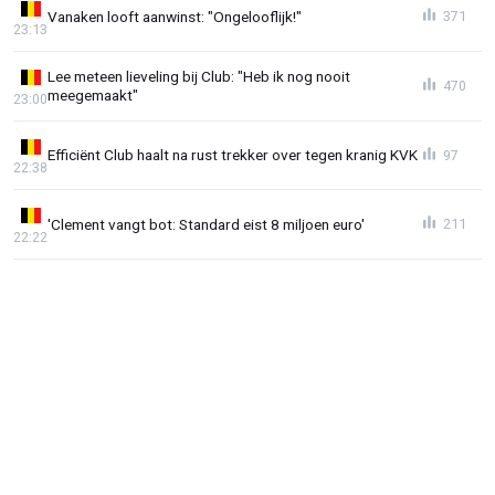
Vanaken looft aanwinst: "Ongelooflijk!"
371
23:13
Lee meteen lieveling bij Club: "Heb ik nog nooit
470
meegemaakt"
23:00
Efficiënt Club haalt na rust trekker over tegen kranig KVK
97
22:38
'Clement vangt bot: Standard eist 8 miljoen euro'
211
22:22