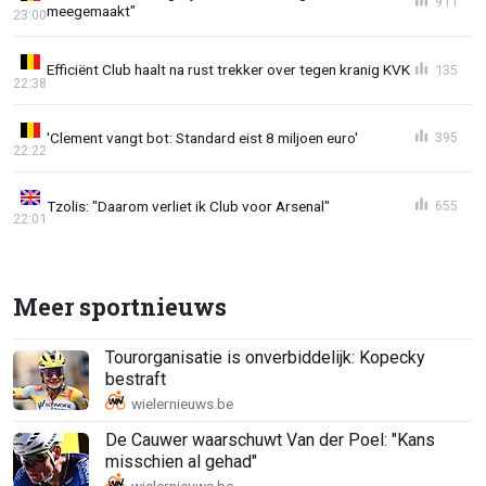
911
meegemaakt"
23:00
Efficiënt Club haalt na rust trekker over tegen kranig KVK
135
22:38
'Clement vangt bot: Standard eist 8 miljoen euro'
395
22:22
Tzolis: "Daarom verliet ik Club voor Arsenal"
655
22:01
Meer sportnieuws
Tourorganisatie is onverbiddelijk: Kopecky
bestraft
De Cauwer waarschuwt Van der Poel: "Kans
misschien al gehad"