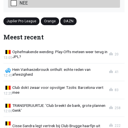
NEE
Jupiler Pro League
Orange
DAZN
Meest recent
Ophefmakende wending: Play-Offs meteen weer terug in
20
JPL?
13:05
Hein Vanhaezebrouck onthult: echte reden van
41
afwezigheid
12:45
Club dokt zwaar voor opvolger Tzolis: Barcelona viert
83
mee
12:25
TRANSFERUURTJE: 'Club breekt de bank, grote plannen
258
Genk'
12:00
Cisse Sandra legt vertrek bij Club Brugge haarfijn uit
222