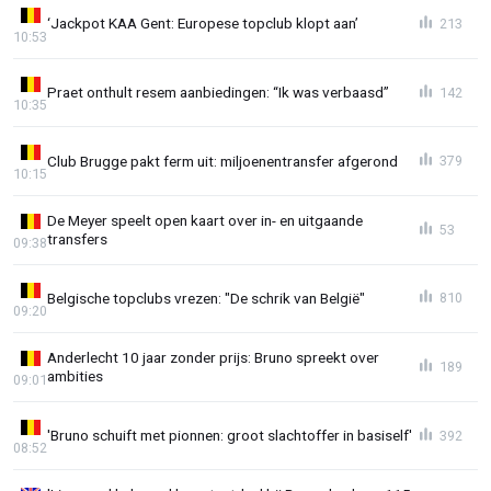
‘Jackpot KAA Gent: Europese topclub klopt aan’
213
10:53
Praet onthult resem aanbiedingen: “Ik was verbaasd”
142
10:35
Club Brugge pakt ferm uit: miljoenentransfer afgerond
379
10:15
De Meyer speelt open kaart over in- en uitgaande
53
transfers
09:38
Belgische topclubs vrezen: "De schrik van België"
810
09:20
Anderlecht 10 jaar zonder prijs: Bruno spreekt over
189
ambities
09:01
'Bruno schuift met pionnen: groot slachtoffer in basiself'
392
08:52