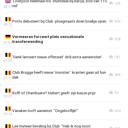
'Liverpool helemaal los: stuntdeal bij Barça, bod van 115
126
mil'
08:37
Potts debuteert bij Club: ploegmaats doen boekje open
830
08:12
Vermeeren forceert plots sensationele
328
transferwending
07:50
'Genk lanceert nieuw offensief: dríé extra aanwinsten'
781
07:35
Club Brugge heeft nieuw 'monster': kranten gaan uit hun
989
dak
07:11
Koffi of Chambaere? Hubert geeft zijn keuze prijs
93
23:37
Vanaken looft aanwinst: "Ongelooflijk!"
664
23:13
Lee meteen lieveling bij Club: "Heb ik nog nooit