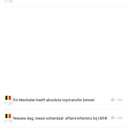
11:44
‘KV Mechelen heeft absolute toptransfer binnen’
100
11:24
‘Nieuwe dag, nieuw schandaal: affaire Infantino bij UEFA’
140
11:13