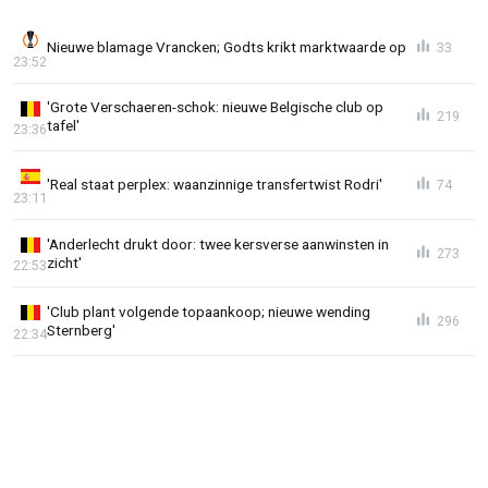
Nieuwe blamage Vrancken; Godts krikt marktwaarde op
33
23:52
'Grote Verschaeren-schok: nieuwe Belgische club op
219
tafel'
23:36
'Real staat perplex: waanzinnige transfertwist Rodri'
74
23:11
'Anderlecht drukt door: twee kersverse aanwinsten in
273
zicht'
22:53
'Club plant volgende topaankoop; nieuwe wending
296
Sternberg'
22:34