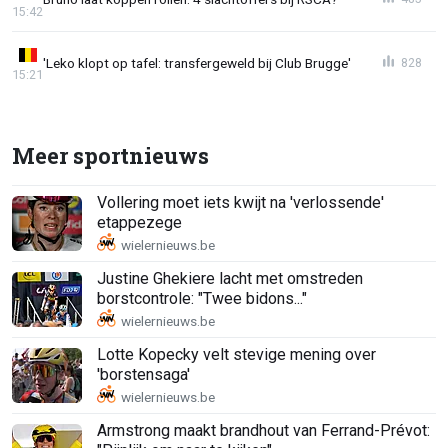
15:42
'Leko klopt op tafel: transfergeweld bij Club Brugge'
828
15:21
Meer sportnieuws
Vollering moet iets kwijt na 'verlossende'
etappezege
Justine Ghekiere lacht met omstreden
borstcontrole: "Twee bidons..."
Lotte Kopecky velt stevige mening over
'borstensaga'
Armstrong maakt brandhout van Ferrand-Prévot: