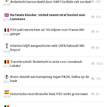
Anderlecht bevoordeeld door VAR? De Bilde velt oordeel
330
20:38
Na fatale blunder: United neemt straf besluit over
594
Lammens
20:10
PSG pakt eerste keer uit: 50 miljoen voor Franse WK-
39
ganger
19:54
Infantino blijft aangeschoten wild: UEFA behoudt WK-
84
boycot
19:42
Transferschok! 'Anderlecht in actie voor comeback
1324
Lukaku'
19:13
Bruno sleutelt aan basisploeg tegen PAOK, Saliba op de
133
bank
18:51
Historische recordtransfer Real; PSV strikt grote naam
84
18:36