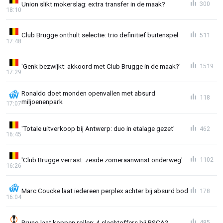
Union slikt mokerslag: extra transfer in de maak?
300
18:10
Club Brugge onthult selectie: trio definitief buitenspel
511
17:48
'Genk bezwijkt: akkoord met Club Brugge in de maak?'
1519
17:29
Ronaldo doet monden openvallen met absurd
118
miljoenenpark
17:07
'Totale uitverkoop bij Antwerp: duo in etalage gezet'
462
16:45
'Club Brugge verrast: zesde zomeraanwinst onderweg'
1102
16:26
Marc Coucke laat iedereen perplex achter bij absurd bod
178
16:04
Bruno laat koppen rollen: 4 slachtoffers bij RSCA?
485