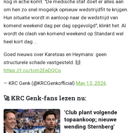
nog in actie komt. "De medische staf doet er alles aan
om hen zo snel mogelijk opnieuw wedstrijdfit te krijgen.
Hun situatie wordt in aanloop naar de wedstrijd van
komend weekend dag per dag opgevolgd", klinkt het. Al
wordt de clash van komend weekend op Standard wel
heel kort dag ...
Goed nieuws over Karetsas en Heymans: geen
structurele schade vastgesteld. 🙌
https://t.co/tcm2EeDQCq
— KRC Genk (@KRCGenkofficial)
May 13, 2026
🚀 KRC Genk-fans lezen nu:
'Club plant volgende
topaankoop; nieuwe
wending Sternberg'