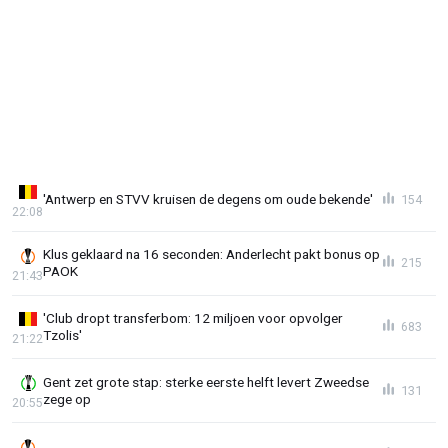
'Antwerp en STVV kruisen de degens om oude bekende'
154
22:08
Klus geklaard na 16 seconden: Anderlecht pakt bonus op
215
PAOK
21:43
'Club dropt transferbom: 12 miljoen voor opvolger
683
Tzolis'
21:22
Gent zet grote stap: sterke eerste helft levert Zweedse
131
zege op
20:55