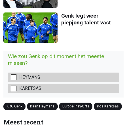
Genk legt weer
piepjong talent vast
Wie zou Genk op dit moment het meeste
missen?
HEYMANS
KARETSAS
KRC Genk
Daan Heymans
Europe Play-Offs
Kos Karetsas
Meest recent