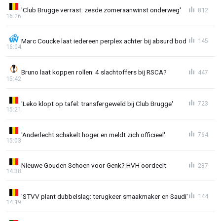
'Club Brugge verrast: zesde zomeraanwinst onderweg'
812
16:26
Marc Coucke laat iedereen perplex achter bij absurd bod
145
16:04
Bruno laat koppen rollen: 4 slachtoffers bij RSCA?
447
15:42
'Leko klopt op tafel: transfergeweld bij Club Brugge'
723
15:21
'Anderlecht schakelt hoger en meldt zich officieel'
764
15:03
Nieuwe Gouden Schoen voor Genk? HVH oordeelt
237
14:38
'STVV plant dubbelslag: terugkeer smaakmaker en Saudi'
144
14:19