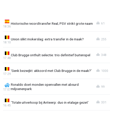
Historische recordtransfer Real; PSV strikt grote naam
61
18:36
Union slikt mokerslag: extra transfer in de maak?
255
18:10
Club Brugge onthult selectie: trio definitief buitenspel
348
17:48
'Genk bezwijkt: akkoord met Club Brugge in de maak?'
1000
17:29
Ronaldo doet monden openvallen met absurd
99
miljoenenpark
17:07
'Totale uitverkoop bij Antwerp: duo in etalage gezet'
331
16:45