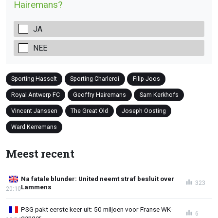
Hairemans?
JA
NEE
Sporting Hasselt
Sporting Charleroi
Filip Joos
Royal Antwerp FC
Geoffry Hairemans
Sam Kerkhofs
Vincent Janssen
The Great Old
Joseph Oosting
Ward Kerremans
Meest recent
Na fatale blunder: United neemt straf besluit over
323
Lammens
20:10
PSG pakt eerste keer uit: 50 miljoen voor Franse WK-
6
ganger