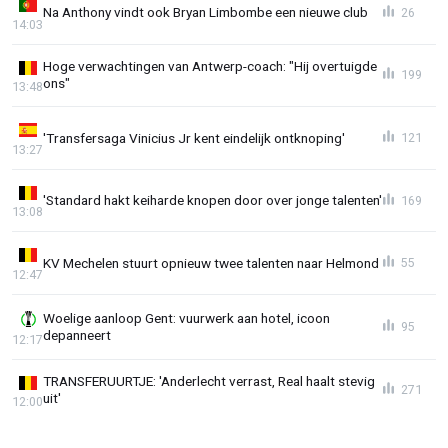
Na Anthony vindt ook Bryan Limbombe een nieuwe club
26
14:03
Hoge verwachtingen van Antwerp-coach: "Hij overtuigde
199
ons"
13:48
'Transfersaga Vinicius Jr kent eindelijk ontknoping'
121
13:27
'Standard hakt keiharde knopen door over jonge talenten'
169
13:08
KV Mechelen stuurt opnieuw twee talenten naar Helmond
55
12:47
Woelige aanloop Gent: vuurwerk aan hotel, icoon
95
depanneert
12:17
TRANSFERUURTJE: 'Anderlecht verrast, Real haalt stevig
271
uit'
12:00