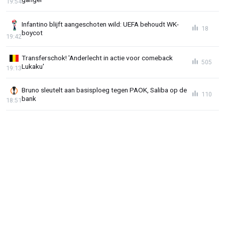
19:54
Infantino blijft aangeschoten wild: UEFA behoudt WK-
18
boycot
19:42
Transferschok! 'Anderlecht in actie voor comeback
505
Lukaku'
19:13
Bruno sleutelt aan basisploeg tegen PAOK, Saliba op de
110
bank
18:51