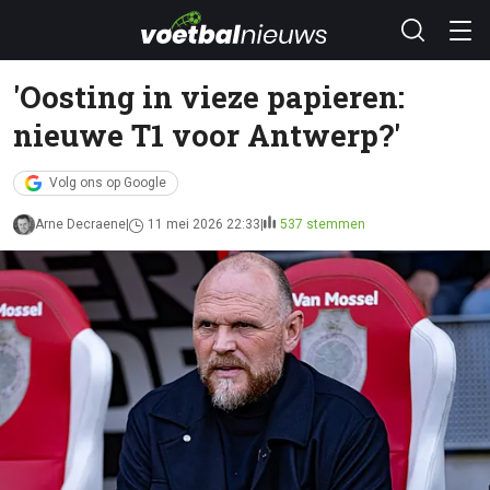
'Oosting in vieze papieren:
nieuwe T1 voor Antwerp?'
Volg ons op Google
Arne Decraene
11 mei 2026 22:33
537 stemmen