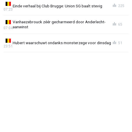
Einde verhaal bij Club Brugge: Union SG baalt stevig
225
07:23
Vanhaezebrouck zéér gecharmeerd door Anderlecht-
65
aanwinst
07:04
Hubert waarschuwt ondanks monsterzege voor dinsdag
51
23:51