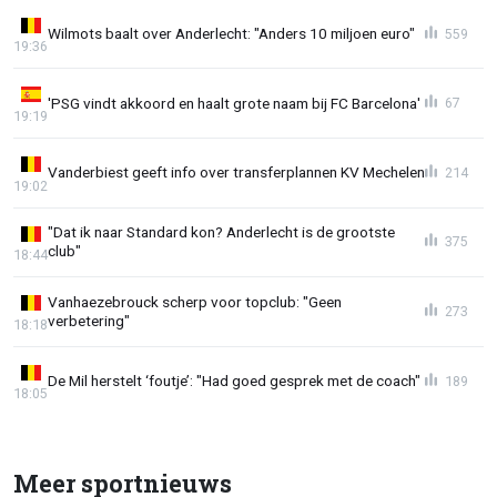
Wilmots baalt over Anderlecht: "Anders 10 miljoen euro"
559
19:36
'PSG vindt akkoord en haalt grote naam bij FC Barcelona'
67
19:19
Vanderbiest geeft info over transferplannen KV Mechelen
214
19:02
"Dat ik naar Standard kon? Anderlecht is de grootste
375
club"
18:44
Vanhaezebrouck scherp voor topclub: "Geen
273
verbetering"
18:18
De Mil herstelt ‘foutje’: "Had goed gesprek met de coach"
189
18:05
Meer sportnieuws