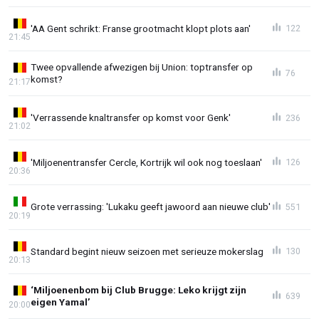
'AA Gent schrikt: Franse grootmacht klopt plots aan'
122
21:45
Twee opvallende afwezigen bij Union: toptransfer op
76
komst?
21:17
'Verrassende knaltransfer op komst voor Genk'
236
21:02
'Miljoenentransfer Cercle, Kortrijk wil ook nog toeslaan'
126
20:36
Grote verrassing: 'Lukaku geeft jawoord aan nieuwe club'
551
20:19
Standard begint nieuw seizoen met serieuze mokerslag
130
20:13
‘Miljoenenbom bij Club Brugge: Leko krijgt zijn
639
eigen Yamal’
20:00