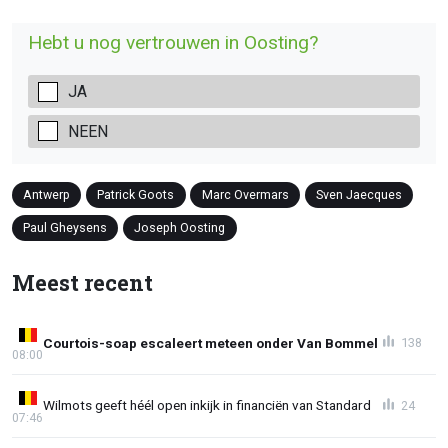
Hebt u nog vertrouwen in Oosting?
JA
NEEN
Antwerp
Patrick Goots
Marc Overmars
Sven Jaecques
Paul Gheysens
Joseph Oosting
Meest recent
Courtois-soap escaleert meteen onder Van Bommel
138
08:00
Wilmots geeft héél open inkijk in financiën van Standard
24
07:46