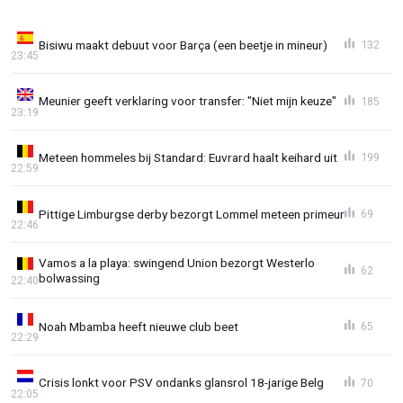
Bisiwu maakt debuut voor Barça (een beetje in mineur)
132
23:45
Meunier geeft verklaring voor transfer: "Niet mijn keuze"
185
23:19
Meteen hommeles bij Standard: Euvrard haalt keihard uit
199
22:59
Pittige Limburgse derby bezorgt Lommel meteen primeur
69
22:46
Vamos a la playa: swingend Union bezorgt Westerlo
62
bolwassing
22:40
Noah Mbamba heeft nieuwe club beet
65
22:29
Crisis lonkt voor PSV ondanks glansrol 18-jarige Belg
70
22:05