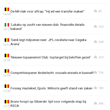
De Mil vlak voor aftrap: "Hij wil een transfer maken"
89
14:34
'Lukaku op zucht van nieuwe club: financiële details
293
bekend'
14:11
'Genk legt miljoenen neer: JPL-revelatie naar Cegeka
298
Arena'
13:51
'Nieuwe topaanwinst Club: toptarget bij beloften gezet'
473
13:36
Competitieopener Anderlecht: cruciale wissels in basiself
706
13:09
Fossey, Hautekiet, Epolo: Wilmots geeft stand van zaken
180
12:39
Bruno hoopt op Sibierski: tijd voor volgende stap bij
496
RSCA
12:22