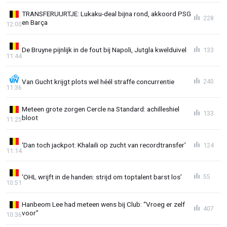
TRANSFERUURTJE: Lukaku-deal bijna rond, akkoord PSG
228
en Barça
12:00
De Bruyne pijnlijk in de fout bij Napoli, Jutgla kwelduivel
133
11:44
Van Gucht krijgt plots wel héél straffe concurrentie
240
11:36
Meteen grote zorgen Cercle na Standard: achilleshiel
133
bloot
11:25
‘Dan toch jackpot: Khalaili op zucht van recordtransfer’
124
11:14
‘OHL wrijft in de handen: strijd om toptalent barst los’
55
10:51
Hanbeom Lee had meteen wens bij Club: “Vroeg er zelf
407
voor”
10:36