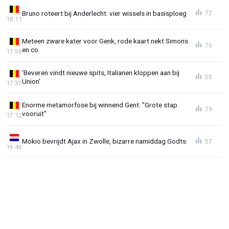
Bruno roteert bij Anderlecht: vier wissels in basisploeg
72
18:11
Meteen zware kater voor Genk, rode kaart nekt Simons
76
en co
17:56
'Beveren vindt nieuwe spits, Italianen kloppen aan bij
50
Union'
17:37
Enorme metamorfose bij winnend Gent: "Grote stap
79
vooruit"
17:12
Mokio bevrijdt Ajax in Zwolle, bizarre namiddag Godts
57
16:46