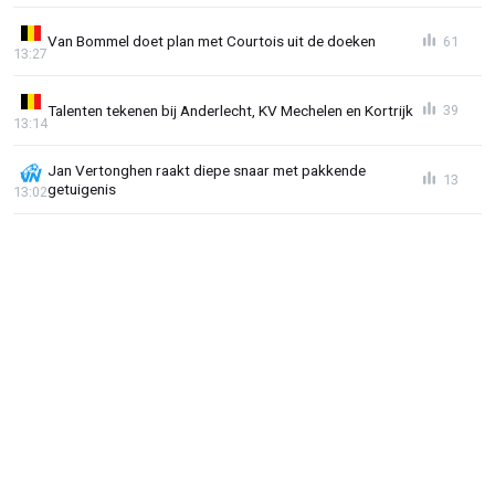
Van Bommel doet plan met Courtois uit de doeken
61
13:27
Talenten tekenen bij Anderlecht, KV Mechelen en Kortrijk
39
13:14
Jan Vertonghen raakt diepe snaar met pakkende
13
getuigenis
13:02