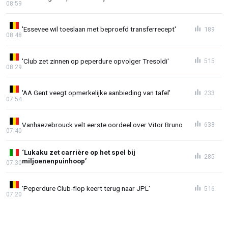
08:59
'Essevee wil toeslaan met beproefd transferrecept'
189
08:48
'Club zet zinnen op peperdure opvolger Tresoldi'
515
08:29
'AA Gent veegt opmerkelijke aanbieding van tafel'
233
07:54
Vanhaezebrouck velt eerste oordeel over Vitor Bruno
638
07:40
‘Lukaku zet carrière op het spel bij
285
miljoenenpuinhoop’
07:30
'Peperdure Club-flop keert terug naar JPL'
516
07:20