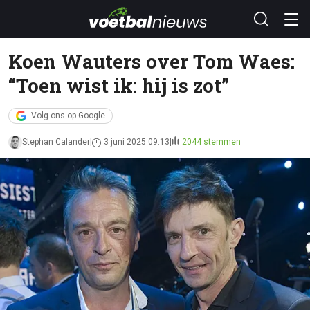
Koen Wauters over Tom Waes:
“Toen wist ik: hij is zot”
Volg ons op Google
Stephan Calander
3 juni 2025 09:13
2044 stemmen