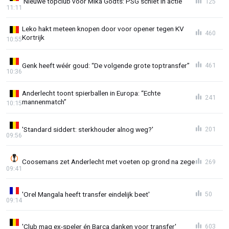
‘Nieuwe topclub voor Mika Godts: PSG schiet in actie’
125
11:11
Leko hakt meteen knopen door voor opener tegen KV
460
Kortrijk
10:55
Genk heeft wéér goud: “De volgende grote toptransfer”
461
10:36
Anderlecht toont spierballen in Europa: “Echte
241
mannenmatch”
10:15
'Standard siddert: sterkhouder alnog weg?'
201
09:56
Coosemans zet Anderlecht met voeten op grond na zege
269
09:41
'Orel Mangala heeft transfer eindelijk beet'
50
09:14
'Club mag ex-speler én Barça danken voor transfer'
603