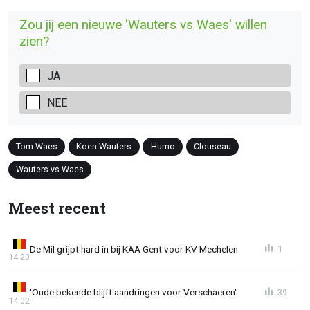
Zou jij een nieuwe 'Wauters vs Waes' willen
zien?
JA
NEE
Tom Waes
Koen Wauters
Humo
Clouseau
Wauters vs Waes
Meest recent
De Mil grijpt hard in bij KAA Gent voor KV Mechelen
1
14:20
'Oude bekende blijft aandringen voor Verschaeren'
39
14:02