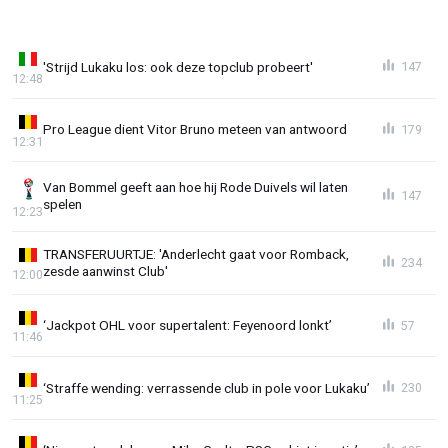
'Strijd Lukaku los: ook deze topclub probeert'
147
12:48
Pro League dient Vitor Bruno meteen van antwoord
179
12:31
Van Bommel geeft aan hoe hij Rode Duivels wil laten
147
spelen
12:23
TRANSFERUURTJE: 'Anderlecht gaat voor Romback,
234
zesde aanwinst Club'
12:00
‘Jackpot OHL voor supertalent: Feyenoord lonkt’
57
11:46
‘Straffe wending: verrassende club in pole voor Lukaku’
230
11:25