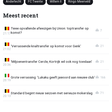
Anderlecht
FC Twente
Willem II
Ringo Meerveld
Meest recent
Twee opvallende afwezigen bij Union: toptransfer op
7
komst?
21:17
'Verrassende knaltransfer op komst voor Genk'
21
21:02
'Miljoenentransfer Cercle, Kortrijk wil ook nog toeslaan'
21
20:36
Grote verrassing: 'Lukaku geeft jawoord aan nieuwe club'
166
20:19
Standard begint nieuw seizoen met serieuze mokerslag
71
20:13