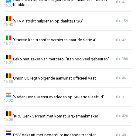
47
Knokke
16:57
'STVV strijkt miljoenen op dankzij PSG'
159
16:43
'Stassin kan transfer versieren naar de Serie A'
42
16:21
Leko niet zeker van mercato: "Kan nog veel gebeuren"
380
16:01
Union SG legt volgende aanwinst officieel vast
46
15:30
'Vader Lionel Messi overleden op 68-jarige leeftijd'
0
15:02
'KRC Genk verrast met komst JPL-smaakmaker'
420
15:00
PSV pakt uit met peperdure ingaande transfer
48