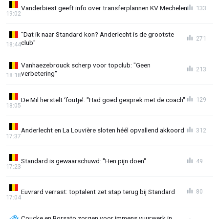
Vanderbiest geeft info over transferplannen KV Mechelen
133
19:02
"Dat ik naar Standard kon? Anderlecht is de grootste
271
club"
18:44
Vanhaezebrouck scherp voor topclub: "Geen
213
verbetering"
18:18
De Mil herstelt ‘foutje’: "Had goed gesprek met de coach"
129
18:05
Anderlecht en La Louvière sloten héél opvallend akkoord
312
17:37
Standard is gewaarschuwd: "Hen pijn doen"
49
17:23
Euvrard verrast: toptalent zet stap terug bij Standard
80
17:04
Coucke en Borsato zorgen voor immens vuurwerk in