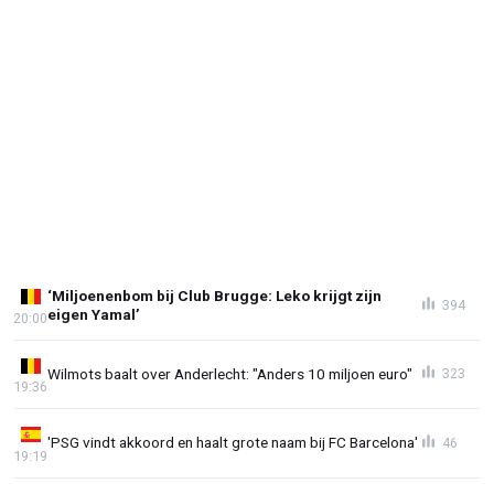
‘Miljoenenbom bij Club Brugge: Leko krijgt zijn
394
eigen Yamal’
20:00
Wilmots baalt over Anderlecht: "Anders 10 miljoen euro"
323
19:36
'PSG vindt akkoord en haalt grote naam bij FC Barcelona'
46
19:19