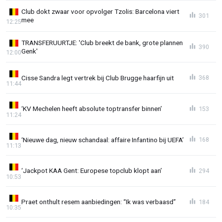
Club dokt zwaar voor opvolger Tzolis: Barcelona viert
301
mee
12:25
TRANSFERUURTJE: 'Club breekt de bank, grote plannen
390
Genk'
12:00
Cisse Sandra legt vertrek bij Club Brugge haarfijn uit
368
11:44
‘KV Mechelen heeft absolute toptransfer binnen’
153
11:24
‘Nieuwe dag, nieuw schandaal: affaire Infantino bij UEFA’
168
11:13
‘Jackpot KAA Gent: Europese topclub klopt aan’
294
10:53
Praet onthult resem aanbiedingen: “Ik was verbaasd”
184
10:35