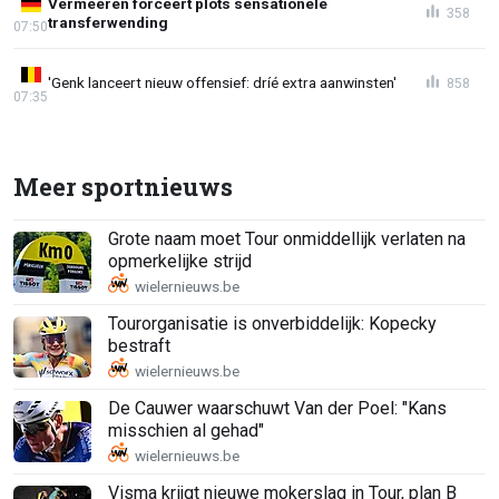
Vermeeren forceert plots sensationele
358
transferwending
07:50
'Genk lanceert nieuw offensief: dríé extra aanwinsten'
858
07:35
Meer sportnieuws
Grote naam moet Tour onmiddellijk verlaten na
opmerkelijke strijd
Tourorganisatie is onverbiddelijk: Kopecky
bestraft
De Cauwer waarschuwt Van der Poel: "Kans
misschien al gehad"
Visma krijgt nieuwe mokerslag in Tour, plan B