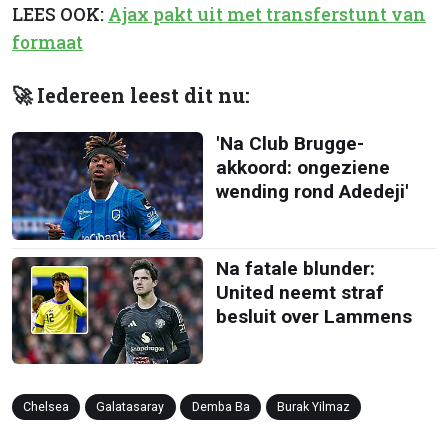
LEES OOK:
Ajax pakt uit met transferstunt van
formaat
🚀 Iedereen leest dit nu:
'Na Club Brugge-
akkoord: ongeziene
wending rond Adedeji'
Na fatale blunder:
United neemt straf
besluit over Lammens
Chelsea
Galatasaray
Demba Ba
Burak Yilmaz