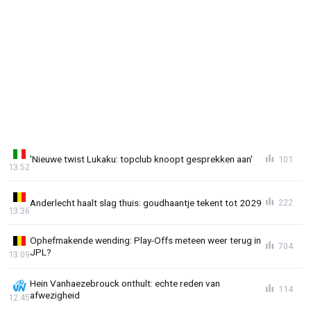
'Nieuwe twist Lukaku: topclub knoopt gesprekken aan'
101
13:52
Anderlecht haalt slag thuis: goudhaantje tekent tot 2029
222
13:36
Ophefmakende wending: Play-Offs meteen weer terug in
704
JPL?
13:09
Hein Vanhaezebrouck onthult: echte reden van
114
afwezigheid
12:45