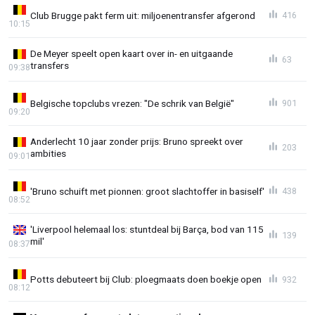
Club Brugge pakt ferm uit: miljoenentransfer afgerond
416
10:15
De Meyer speelt open kaart over in- en uitgaande
63
transfers
09:38
Belgische topclubs vrezen: "De schrik van België"
901
09:20
Anderlecht 10 jaar zonder prijs: Bruno spreekt over
203
ambities
09:01
'Bruno schuift met pionnen: groot slachtoffer in basiself'
438
08:52
'Liverpool helemaal los: stuntdeal bij Barça, bod van 115
139
mil'
08:37
Potts debuteert bij Club: ploegmaats doen boekje open
932
08:12