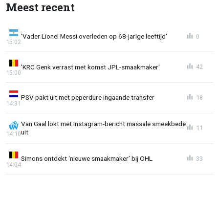
Meest recent
'Vader Lionel Messi overleden op 68-jarige leeftijd'
0
15:02
'KRC Genk verrast met komst JPL-smaakmaker'
42
15:00
PSV pakt uit met peperdure ingaande transfer
18
14:31
Van Gaal lokt met Instagram-bericht massale smeekbede
11
uit
14:10
Simons ontdekt ‘nieuwe smaakmaker’ bij OHL
33
14:04