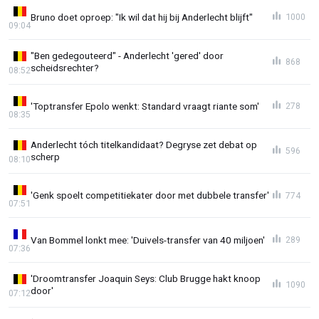
Bruno doet oproep: "Ik wil dat hij bij Anderlecht blijft"
1000
09:04
"Ben gedegouteerd" - Anderlecht 'gered' door
868
scheidsrechter?
08:52
'Toptransfer Epolo wenkt: Standard vraagt riante som'
278
08:35
Anderlecht tóch titelkandidaat? Degryse zet debat op
596
scherp
08:10
'Genk spoelt competitiekater door met dubbele transfer'
774
07:51
Van Bommel lonkt mee: 'Duivels-transfer van 40 miljoen'
289
07:36
'Droomtransfer Joaquin Seys: Club Brugge hakt knoop
1090
door'
07:12