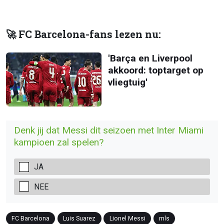
🚀 FC Barcelona-fans lezen nu:
'Barça en Liverpool
akkoord: toptarget op
vliegtuig'
Denk jij dat Messi dit seizoen met Inter Miami
kampioen zal spelen?
JA
NEE
FC Barcelona
Luis Suarez
Lionel Messi
mls