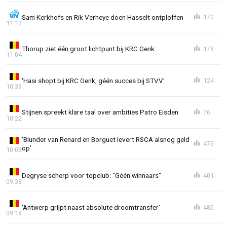
Sam Kerkhofs en Rik Verheye doen Hasselt ontploffen
170
11:12
Thorup ziet één groot lichtpunt bij KRC Genk
176
11:04
'Hasi shopt bij KRC Genk, géén succes bij STVV'
124
10:39
Stijnen spreekt klare taal over ambities Patro Eisden
76
10:22
'Blunder van Renard en Borguet levert RSCA alsnog geld
475
op'
10:03
Degryse scherp voor topclub: "Géén winnaars"
401
09:38
'Antwerp grijpt naast absolute droomtransfer'
485
09:18