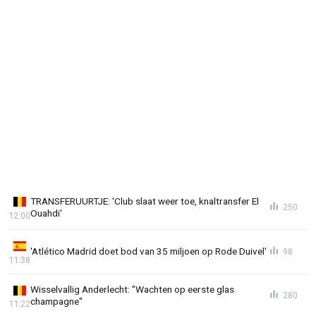
TRANSFERUURTJE: 'Club slaat weer toe, knaltransfer El
250
Ouahdi'
12:00
'Atlético Madrid doet bod van 35 miljoen op Rode Duivel'
98
11:38
Wisselvallig Anderlecht: "Wachten op eerste glas
280
champagne"
11:22