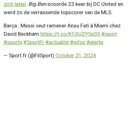
zich laten
.
Big Ben
scoorde 23 keer bij DC United en
werd zo de verrassende topscorer van de MLS.
Barça : Messi veut ramener Ansu Fati à Miami chez
David Beckham
https://t.co/K1QUZYSs0S
#sport
#sports
#SportFr
#actualité
#infos
#alerte
— Sport.fr (@FilSport)
October 21, 2024