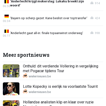
‘Anderlecht krijgt mokerslag: Lukaku breekt zijn
914
woord’
06:50
'Bayern op scherp gezet: Kane beslist over toptransfer'
424
06:34
'Anderlecht gaat all-in: finale topaanwinst onderweg'
998
06:11
Meer sportnieuws
Onthuld: dit verdiende Vollering in vergelijking
met Pogacar tijdens Tour
Lotte Kopecky is eerlijk na voorlaatste Tourrit
Hollandse analisten klip en klaar over ruzie