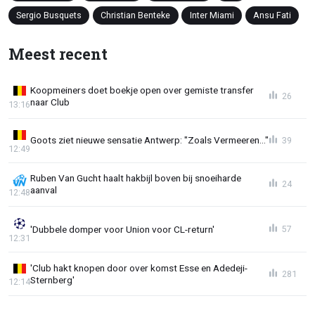
Sergio Busquets
Christian Benteke
Inter Miami
Ansu Fati
Meest recent
Koopmeiners doet boekje open over gemiste transfer
26
naar Club
13:16
Goots ziet nieuwe sensatie Antwerp: "Zoals Vermeeren..."
39
12:49
Ruben Van Gucht haalt hakbijl boven bij snoeiharde
24
aanval
12:48
'Dubbele domper voor Union voor CL-return'
57
12:31
'Club hakt knopen door over komst Esse en Adedeji-
281
Sternberg'
12:14