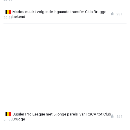
Madou maakt volgende ingaande transfer Club Brugge
281
bekend
20:28
Jupiler Pro League met 5 jonge parels: van RSCA tot Club
151
Brugge
20:22