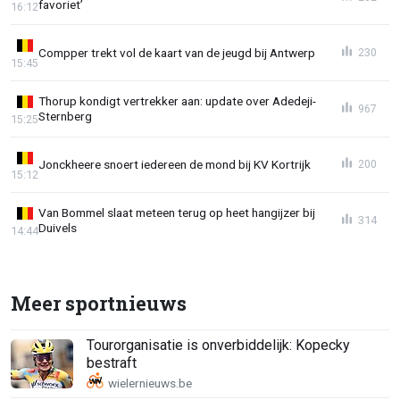
favoriet’
16:12
Compper trekt vol de kaart van de jeugd bij Antwerp
230
15:45
Thorup kondigt vertrekker aan: update over Adedeji-
967
Sternberg
15:25
Jonckheere snoert iedereen de mond bij KV Kortrijk
200
15:12
Van Bommel slaat meteen terug op heet hangijzer bij
314
Duivels
14:44
Meer sportnieuws
Tourorganisatie is onverbiddelijk: Kopecky
bestraft