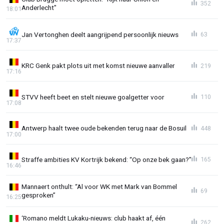
352
Anderlecht"
18:01
Jan Vertonghen deelt aangrijpend persoonlijk nieuws
63
17:37
KRC Genk pakt plots uit met komst nieuwe aanvaller
219
17:16
STVV heeft beet en stelt nieuwe goalgetter voor
110
17:08
Antwerp haalt twee oude bekenden terug naar de Bosuil
448
17:00
Straffe ambities KV Kortrijk bekend: “Op onze bek gaan?”
165
16:46
Mannaert onthult: “Al voor WK met Mark van Bommel
69
gesproken”
16:25
‘Romano meldt Lukaku-nieuws: club haakt af, één
262