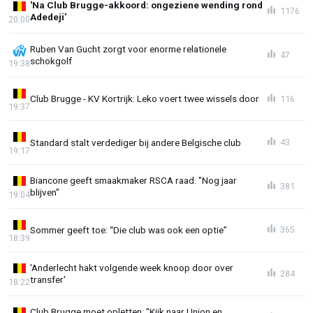
'Na Club Brugge-akkoord: ongeziene wending rond
1176
Adedeji'
20:00
Ruben Van Gucht zorgt voor enorme relationele
47
schokgolf
19:38
Club Brugge - KV Kortrijk: Leko voert twee wissels door
116
19:37
Standard stalt verdediger bij andere Belgische club
43
19:17
Biancone geeft smaakmaker RSCA raad: "Nog jaar
381
blijven"
19:04
Sommer geeft toe: “Die club was ook een optie”
365
18:39
'Anderlecht hakt volgende week knoop door over
284
transfer'
18:22
Club Brugge moet opletten: "Kijk naar Union en