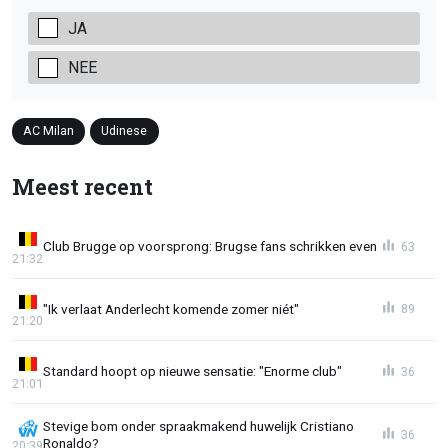
JA
NEE
AC Milan
Udinese
Meest recent
Club Brugge op voorsprong: Brugse fans schrikken even
63
21:32
"Ik verlaat Anderlecht komende zomer niét"
89
21:20
Standard hoopt op nieuwe sensatie: "Enorme club"
36
21:01
Stevige bom onder spraakmakend huwelijk Cristiano
36
Ronaldo?
20:39