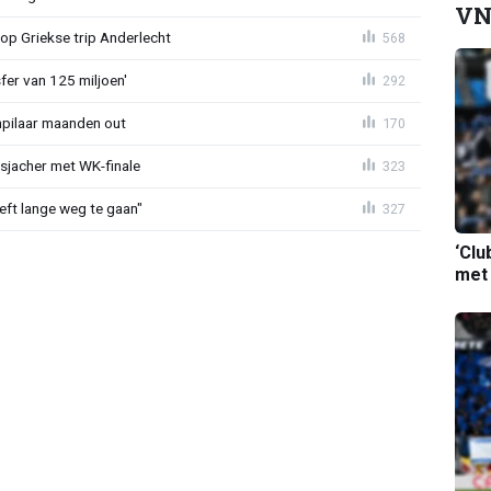
VN
op Griekse trip Anderlecht
568
sfer van 125 miljoen'
292
npilaar maanden out
170
esjacher met WK-finale
323
eeft lange weg te gaan"
327
‘Clu
met