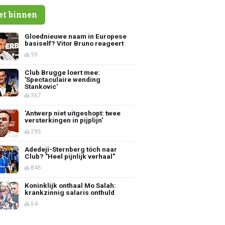
et binnen
Gloednieuwe naam in Europese
basiself? Vitor Bruno reageert
99
Club Brugge loert mee:
'Spectaculaire wending
Stankovic'
367
'Antwerp niet uitgeshopt: twee
versterkingen in pijplijn'
295
Adedeji-Sternberg tóch naar
Club? "Heel pijnlijk verhaal"
846
Koninklijk onthaal Mo Salah:
krankzinnig salaris onthuld
64