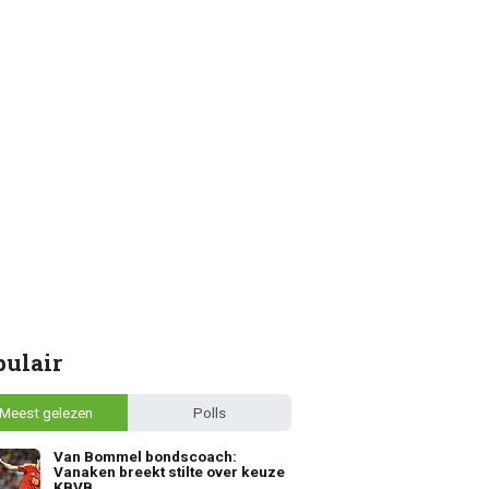
pulair
Meest gelezen
Polls
Van Bommel bondscoach:
Vanaken breekt stilte over keuze
KBVB