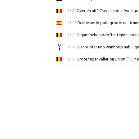
Over en uit? Opvallende afwezige 
21:51
'Real Madrid pakt groots uit: tran
21:35
Gigantische opdoffer Union: steu
21:09
Gianni Infantino wanhoop nabij: g
20:45
Grote tegenvaller bij Union: "Hij h
20:25