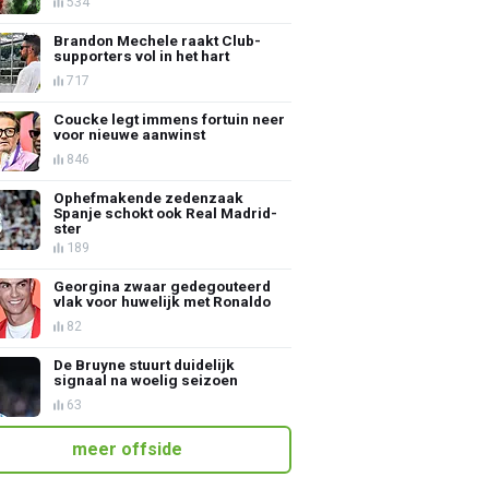
534
Brandon Mechele raakt Club-
supporters vol in het hart
717
Coucke legt immens fortuin neer
voor nieuwe aanwinst
846
Ophefmakende zedenzaak
Spanje schokt ook Real Madrid-
ster
189
Georgina zwaar gedegouteerd
vlak voor huwelijk met Ronaldo
82
De Bruyne stuurt duidelijk
signaal na woelig seizoen
63
meer offside