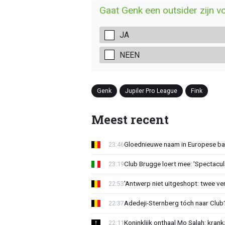
Gaat Genk een outsider zijn vo
JA
NEEN
Genk
Jupiler Pro League
Fink
Meest recent
Gloednieuwe naam in Europese bas
23:46
Club Brugge loert mee: 'Spectacul
23:19
'Antwerp niet uitgeshopt: twee vers
22:53
Adedeji-Sternberg tóch naar Club? 
22:37
Koninklijk onthaal Mo Salah: krank
22:11