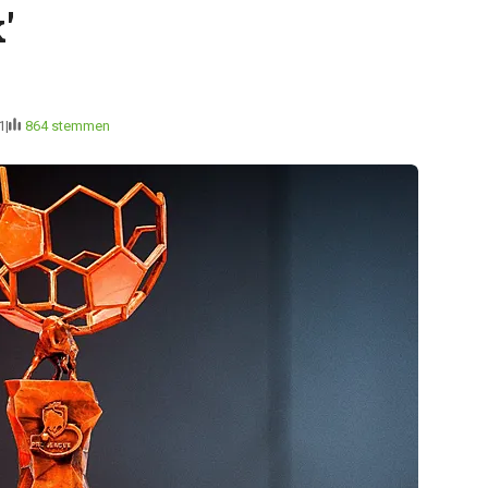
'
1
864 stemmen