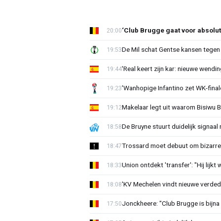
‘Club Brugge gaat voor absolu
20:00
De Mil schat Gentse kansen tegen
19:53
'Real keert zijn kar: nieuwe wendin
19:44
'Wanhopige Infantino zet WK-final
19:23
Makelaar legt uit waarom Bisiwu 
19:12
De Bruyne stuurt duidelijk signaal
18:58
Trossard moet debuut om bizarre 
18:47
Union ontdekt 'transfer': "Hij lijkt
18:33
'KV Mechelen vindt nieuwe verdedi
18:08
Jonckheere: "Club Brugge is bijna 
17:50