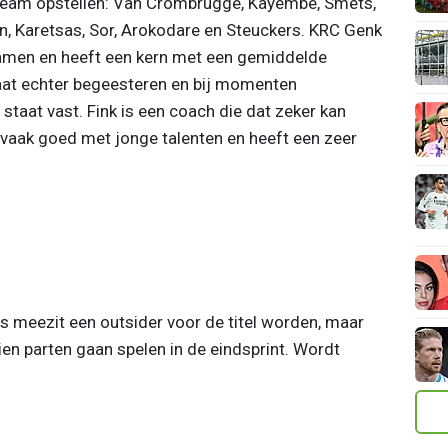
e team opstellen: Van Crombrugge, Kayembe, Smets,
en, Karetsas, Sor, Arokodare en Steuckers. KRC Genk
namen en heeft een kern met een gemiddelde
gaat echter begeesteren en bij momenten
taat vast. Fink is een coach die dat zeker kan
 vaak goed met jonge talenten en heeft een zeer
es meezit een outsider voor de titel worden, maar
en parten gaan spelen in de eindsprint. Wordt