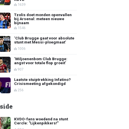
1639
Tzolis doet monden openvallen
bij Arsenal: meteen nieuwe
bijnaam
1546
‘Club Brugge gaat voor absolute
stunt met Messi-ploegmaat’
1006
‘Miljoenenbom Club Brugge:
angst voor totale flop groeit’
907
Laatste stuiptrekking Infatino?
Crisismeeting afgekondigd
256
side
KVDO-fans woedend na stunt
Cercle: "Lijkenpikkers!"