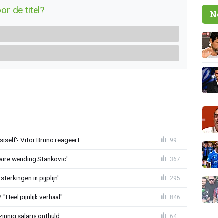
or de titel?
N
iself? Vitor Bruno reageert
99
aire wending Stankovic'
367
terkingen in pijplijn'
295
"Heel pijnlijk verhaal"
846
zinnig salaris onthuld
64