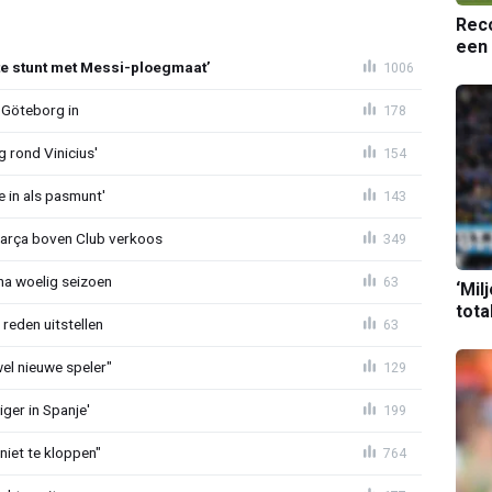
Reco
een 
te stunt met Messi-ploegmaat’
1006
 Göteborg in
178
g rond Vinicius'
154
e in als pasmunt'
143
Barça boven Club verkoos
349
 na woelig seizoen
63
‘Mil
tota
reden uitstellen
63
 wel nieuwe speler"
129
ger in Spanje'
199
niet te kloppen"
764