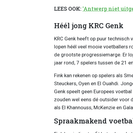
LEES OOK:
'Antwerp niet uitge
Héél jong KRC Genk
KRC Genk heeft op puur technisch vl
lopen héél veel mooie voetballers 
de grootste progressiemarge. Er lo
jaar rond, 7 spelers tussen de 21 e
Fink kan rekenen op spelers als Sm
Steuckers, Oyen en El Ouahdi. Jon
Genk speelt geen Europees voetbal 
zouden wel eens dé outsider voor de
als El Khannouss, McKenzie en Gal
Spraakmakend voetba