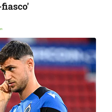
fiasco'
en