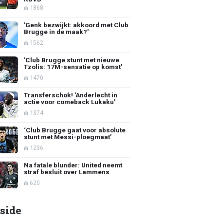
1868
'Genk bezwijkt: akkoord met Club
Brugge in de maak?'
1562
'Club Brugge stunt met nieuwe
Tzolis: 17M-sensatie op komst'
1470
Transferschok! 'Anderlecht in
actie voor comeback Lukaku'
1374
‘Club Brugge gaat voor absolute
stunt met Messi-ploegmaat’
1236
Na fatale blunder: United neemt
straf besluit over Lammens
620
side