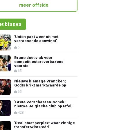
meer offside
et binnen
'Union pakt weer uit met
verrassende aanwinst'
6
Bruno doet vlak voor
competitiestart verbazend
voorstel
65
Nieuwe blamage Vrancken;
Godts krikt marktwaarde op
65
'Grote Verschaeren-schok:
nieuwe Belgische club op tafel'
428
'Real staat perplex: waanzinnige
transfertwist Rodri'