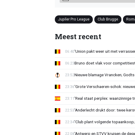
Jupiler Pro League
Club Brugge
Roma
Meest recent
'Union pakt weer uit met verrasse
06:40
Bruno doet vlak voor competities
06:23
Nieuwe blamage Vrancken; Godts 
23:52
'Grote Verschaeren-schok: nieuwe 
23:36
'Real staat perplex: waanzinnige t
23:11
'Anderlecht drukt door: twee kersv
22:53
'Club plant volgende topaankoop;
22:34
'Antwerp en STVV kruisen de deg
22:08