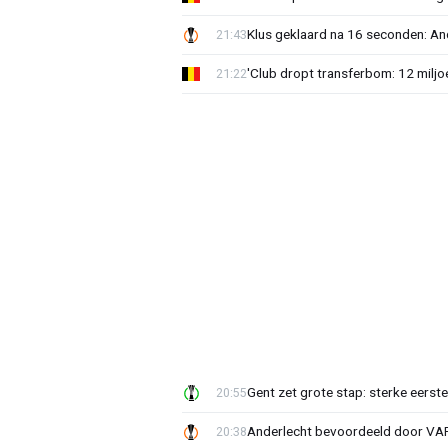
Klus geklaard na 16 seconden: A
21:43
'Club dropt transferbom: 12 miljo
21:22
Gent zet grote stap: sterke eerst
20:55
Anderlecht bevoordeeld door VAR?
20:38