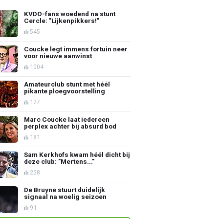
KVDO-fans woedend na stunt
Cercle: "Lijkenpikkers!"
545
Coucke legt immens fortuin neer
voor nieuwe aanwinst
1004
Amateurclub stunt met héél
pikante ploegvoorstelling
127
Marc Coucke laat iedereen
perplex achter bij absurd bod
181
Sam Kerkhofs kwam héél dicht bij
deze club: "Mertens..."
258
De Bruyne stuurt duidelijk
signaal na woelig seizoen
91