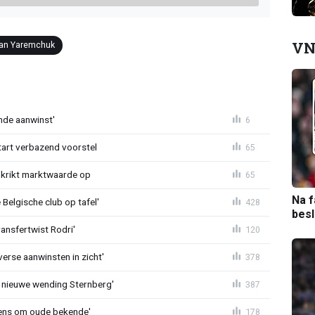
VN
n Yaremchuk
nde aanwinst'
6
tart verbazend voorstel
65
krikt marktwaarde op
65
Na f
Belgische club op tafel'
428
bes
ransfertwist Rodri'
120
erse aanwinsten in zicht'
378
 nieuwe wending Sternberg'
387
ens om oude bekende'
178