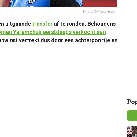
Photo: © PhotoNews
en uitgaande
transfer
af te ronden. Behoudens
oman Yaremchuk eerstdaags verkocht aan
anwinst vertrekt dus door een achterpoortje en
Po