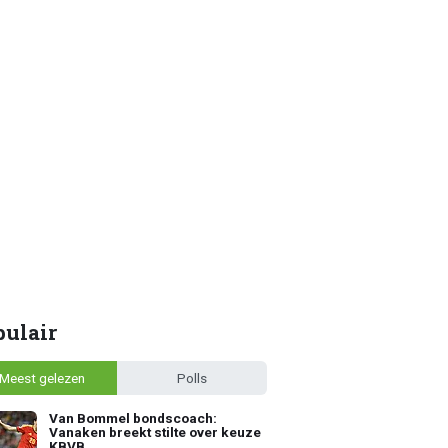
pulair
Meest gelezen
Polls
Van Bommel bondscoach:
Vanaken breekt stilte over keuze
KBVB