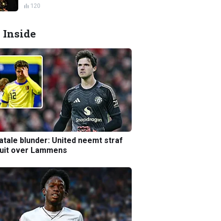
120
 Inside
atale blunder: United neemt straf
luit over Lammens