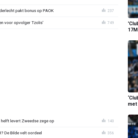
nderlecht pakt bonus op PAOK
237
en voor opvolger Tzolis'
749
'Clu
17M-
‘Clu
met
e helft levert Zweedse zege op
140
 De Bilde velt oordeel
356