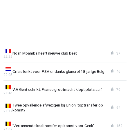
Noah Mbamba heeft nieuwe club beet
37
22:29
Crisis lonkt voor PSV ondanks glansrol 18-jarige Belg
46
22:05
'AA Gent schrikt: Franse grootmacht klopt plots aan'
70
21:45
Twee opvallende afwezigen bij Union: toptransfer op
64
komst?
21:17
'Verrassende knaltransfer op komst voor Genk'
152
21:02