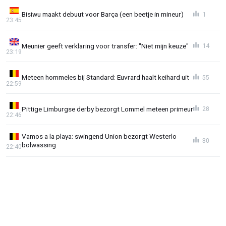
Bisiwu maakt debuut voor Barça (een beetje in mineur)
1
23:45
Meunier geeft verklaring voor transfer: "Niet mijn keuze"
14
23:19
Meteen hommeles bij Standard: Euvrard haalt keihard uit
55
22:59
Pittige Limburgse derby bezorgt Lommel meteen primeur
28
22:46
Vamos a la playa: swingend Union bezorgt Westerlo
30
bolwassing
22:40