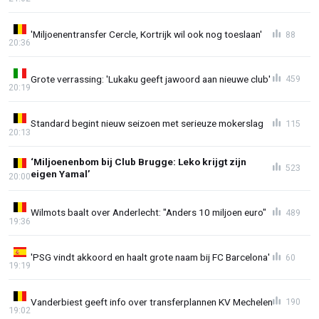
'Miljoenentransfer Cercle, Kortrijk wil ook nog toeslaan'
88
20:36
Grote verrassing: 'Lukaku geeft jawoord aan nieuwe club'
459
20:19
Standard begint nieuw seizoen met serieuze mokerslag
115
20:13
‘Miljoenenbom bij Club Brugge: Leko krijgt zijn
523
eigen Yamal’
20:00
Wilmots baalt over Anderlecht: "Anders 10 miljoen euro"
489
19:36
'PSG vindt akkoord en haalt grote naam bij FC Barcelona'
60
19:19
Vanderbiest geeft info over transferplannen KV Mechelen
190
19:02