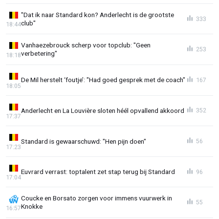
"Dat ik naar Standard kon? Anderlecht is de grootste
333
club"
18:44
Vanhaezebrouck scherp voor topclub: "Geen
253
verbetering"
18:18
De Mil herstelt ‘foutje’: "Had goed gesprek met de coach"
167
18:05
Anderlecht en La Louvière sloten héél opvallend akkoord
352
17:37
Standard is gewaarschuwd: "Hen pijn doen"
56
17:23
Euvrard verrast: toptalent zet stap terug bij Standard
96
17:04
Coucke en Borsato zorgen voor immens vuurwerk in
55
Knokke
16:57