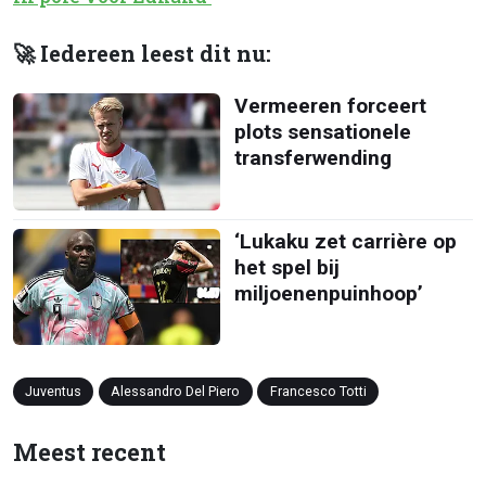
🚀 Iedereen leest dit nu:
Vermeeren forceert
plots sensationele
transferwending
‘Lukaku zet carrière op
het spel bij
miljoenenpuinhoop’
Juventus
Alessandro Del Piero
Francesco Totti
Meest recent