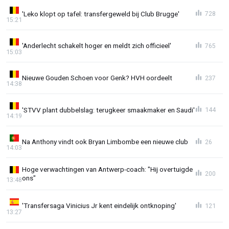
'Leko klopt op tafel: transfergeweld bij Club Brugge'
728
15:21
'Anderlecht schakelt hoger en meldt zich officieel'
765
15:03
Nieuwe Gouden Schoen voor Genk? HVH oordeelt
237
14:38
'STVV plant dubbelslag: terugkeer smaakmaker en Saudi'
144
14:19
Na Anthony vindt ook Bryan Limbombe een nieuwe club
26
14:03
Hoge verwachtingen van Antwerp-coach: "Hij overtuigde
200
ons"
13:48
'Transfersaga Vinicius Jr kent eindelijk ontknoping'
121
13:27