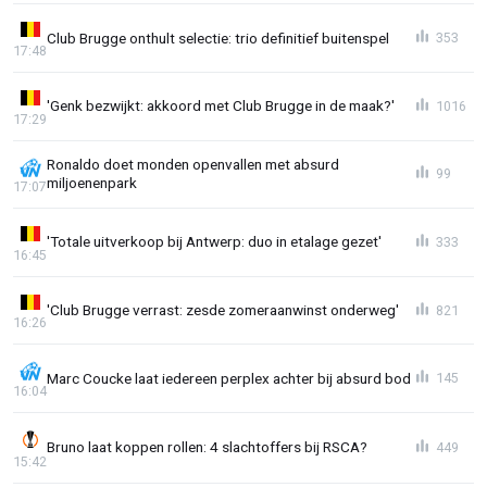
Club Brugge onthult selectie: trio definitief buitenspel
353
17:48
'Genk bezwijkt: akkoord met Club Brugge in de maak?'
1016
17:29
Ronaldo doet monden openvallen met absurd
99
miljoenenpark
17:07
'Totale uitverkoop bij Antwerp: duo in etalage gezet'
333
16:45
'Club Brugge verrast: zesde zomeraanwinst onderweg'
821
16:26
Marc Coucke laat iedereen perplex achter bij absurd bod
145
16:04
Bruno laat koppen rollen: 4 slachtoffers bij RSCA?
449
15:42