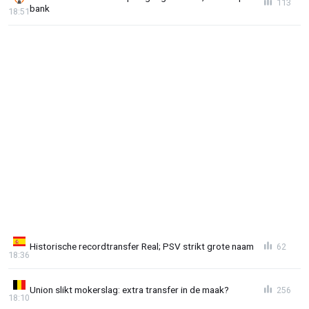
113
bank
18:51
Historische recordtransfer Real; PSV strikt grote naam
62
18:36
Union slikt mokerslag: extra transfer in de maak?
256
18:10