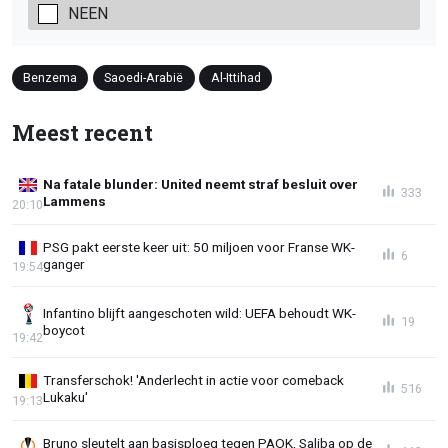
NEEN
Benzema
Saoedi-Arabië
Al-Ittihad
Meest recent
Na fatale blunder: United neemt straf besluit over
333
Lammens
20:10
PSG pakt eerste keer uit: 50 miljoen voor Franse WK-
6
ganger
19:54
Infantino blijft aangeschoten wild: UEFA behoudt WK-
19
boycot
19:42
Transferschok! 'Anderlecht in actie voor comeback
516
Lukaku'
19:13
Bruno sleutelt aan basisploeg tegen PAOK, Saliba op de