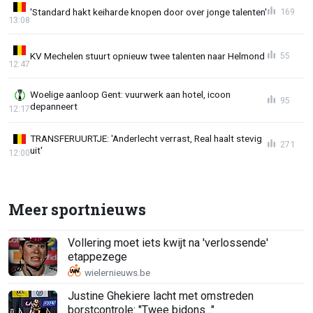
'Standard hakt keiharde knopen door over jonge talenten'
169
13:08
KV Mechelen stuurt opnieuw twee talenten naar Helmond
55
12:47
Woelige aanloop Gent: vuurwerk aan hotel, icoon
95
depanneert
12:17
TRANSFERUURTJE: 'Anderlecht verrast, Real haalt stevig
271
uit'
12:00
Meer sportnieuws
Vollering moet iets kwijt na 'verlossende'
etappezege
Justine Ghekiere lacht met omstreden
borstcontrole: "Twee bidons..."