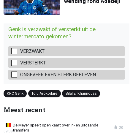
wending rond Adedeji'
Genk is verzwakt of versterkt uit de
wintermercato gekomen?
VERZWAKT
VERSTERKT
ONGEVEER EVEN STERK GEBLEVEN
KRC Genk
Tolu Arokodare
Bilal El Khannouss
Meest recent
De Meyer speelt open kaart over in- en uitgaande
20
transfers
09:38