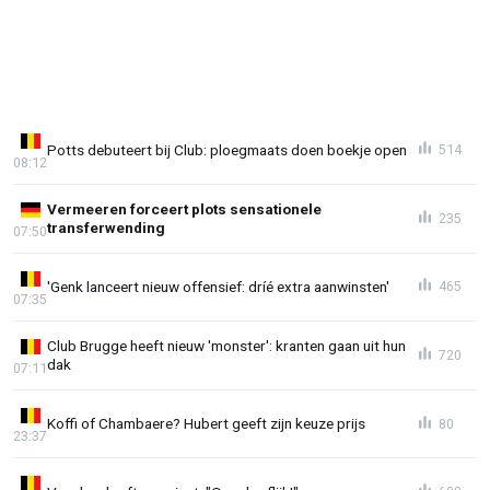
Potts debuteert bij Club: ploegmaats doen boekje open
514
08:12
Vermeeren forceert plots sensationele
235
transferwending
07:50
'Genk lanceert nieuw offensief: dríé extra aanwinsten'
465
07:35
Club Brugge heeft nieuw 'monster': kranten gaan uit hun
720
dak
07:11
Koffi of Chambaere? Hubert geeft zijn keuze prijs
80
23:37