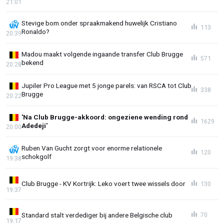
21:01
Stevige bom onder spraakmakend huwelijk Cristiano
113
Ronaldo?
20:39
Madou maakt volgende ingaande transfer Club Brugge
571
bekend
20:28
Jupiler Pro League met 5 jonge parels: van RSCA tot Club
338
Brugge
20:22
'Na Club Brugge-akkoord: ongeziene wending rond
1629
Adedeji'
20:00
Ruben Van Gucht zorgt voor enorme relationele
120
schokgolf
19:38
Club Brugge - KV Kortrijk: Leko voert twee wissels door
130
19:37
Standard stalt verdediger bij andere Belgische club
70
19:17