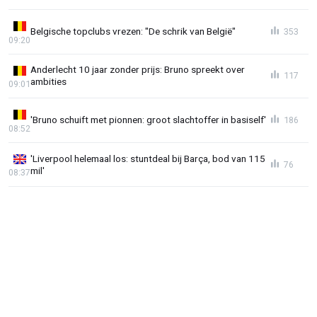
Belgische topclubs vrezen: "De schrik van België"
353
09:20
Anderlecht 10 jaar zonder prijs: Bruno spreekt over
117
ambities
09:01
'Bruno schuift met pionnen: groot slachtoffer in basiself'
186
08:52
'Liverpool helemaal los: stuntdeal bij Barça, bod van 115
76
mil'
08:37