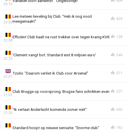
Vanaken looft aanwinst: "Ongelooflijk!"
608
23:13
Lee meteen lieveling bij Club: "Heb ik nog nooit
829
meegemaakt"
23:00
Efficiënt Club haalt na rust trekker over tegen kranig KVK
128
22:38
'Clement vangt bot: Standard eist 8 miljoen euro'
349
22:22
Tzolis: "Daarom verliet ik Club voor Arsenal"
571
22:01
Club Brugge op voorsprong: Brugse fans schrikken even
227
21:32
"Ik verlaat Anderlecht komende zomer niét"
505
21:20
Standard hoopt op nieuwe sensatie: "Enorme club"
192