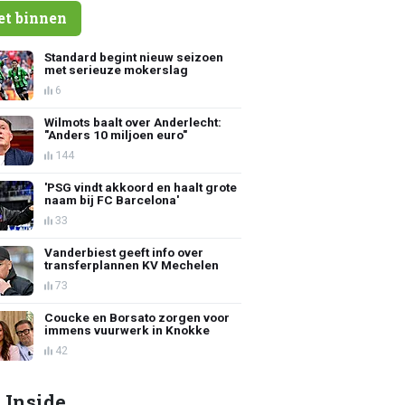
et binnen
Standard begint nieuw seizoen
met serieuze mokerslag
6
Wilmots baalt over Anderlecht:
"Anders 10 miljoen euro"
144
'PSG vindt akkoord en haalt grote
naam bij FC Barcelona'
33
Vanderbiest geeft info over
transferplannen KV Mechelen
73
Coucke en Borsato zorgen voor
immens vuurwerk in Knokke
42
 Inside