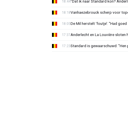
"Dat ik naar Standard kon? Anderl
18:44
Vanhaezebrouck scherp voor topc
18:18
De Mil herstelt ‘foutje’: "Had goe
18:05
Anderlecht en La Louvière sloten 
17:37
Standard is gewaarschuwd: "Hen p
17:23