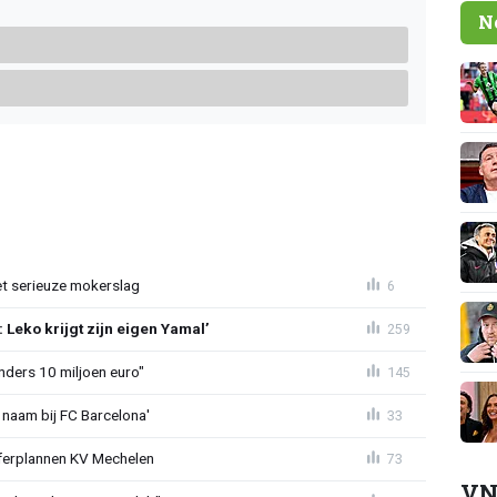
N
t serieuze mokerslag
6
Leko krijgt zijn eigen Yamal’
259
nders 10 miljoen euro"
145
 naam bij FC Barcelona'
33
sferplannen KV Mechelen
73
VN