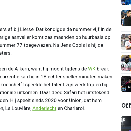
s af bij Lierse. Dat kondigde de nummer vijf in de
jarige aanvaller komt zes maanden op huurbasis op
gnummer 77 toegewezen. Na Jens Cools is hij de
eters.
egen de A-kern, want hij mocht tijdens de
WK
-break
urrentie kan hij in 1B echter sneller minuten maken
eizoenshelft speelde het talent zijn wedstrijden bij
ationale uitkomen. Daar deed Safari het uitstekend
jden. Hij speelt sinds 2020 voor Union, dat hem
Off
n, La Louvière,
Anderlecht
en Charleroi.