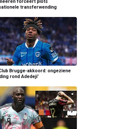
eeren forceert plots
ationele transferwending
Club Brugge-akkoord: ongeziene
ing rond Adedeji'