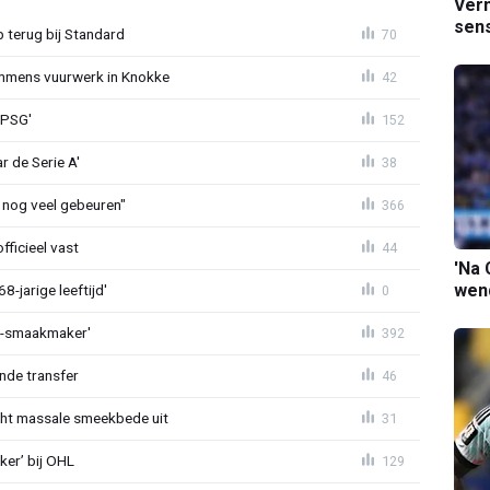
Verm
sens
p terug bij Standard
70
mmens vuurwerk in Knokke
42
 PSG'
152
r de Serie A'
38
 nog veel gebeuren"
366
fficieel vast
44
'Na 
wend
-jarige leeftijd'
0
L-smaakmaker'
392
nde transfer
46
cht massale smeekbede uit
31
er’ bij OHL
129