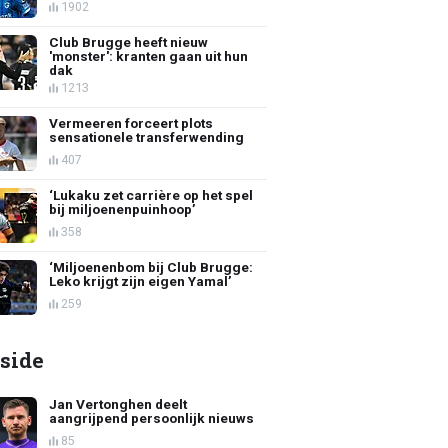
1902
Club Brugge heeft nieuw
'monster': kranten gaan uit hun
dak
1213
Vermeeren forceert plots
sensationele transferwending
407
‘Lukaku zet carrière op het spel
bij miljoenenpuinhoop’
358
‘Miljoenenbom bij Club Brugge:
Leko krijgt zijn eigen Yamal’
259
side
Jan Vertonghen deelt
aangrijpend persoonlijk nieuws
85