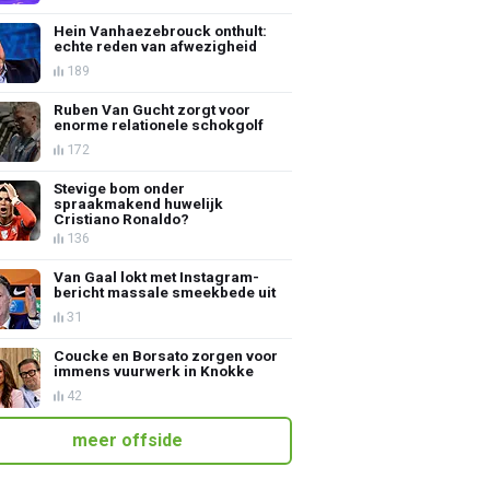
Hein Vanhaezebrouck onthult:
echte reden van afwezigheid
189
Ruben Van Gucht zorgt voor
enorme relationele schokgolf
172
Stevige bom onder
spraakmakend huwelijk
Cristiano Ronaldo?
136
Van Gaal lokt met Instagram-
bericht massale smeekbede uit
31
Coucke en Borsato zorgen voor
immens vuurwerk in Knokke
42
meer offside