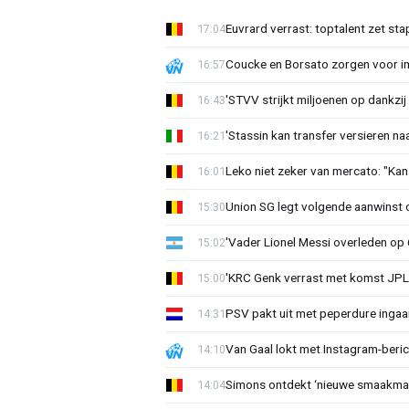
Euvrard verrast: toptalent zet sta
17:04
Coucke en Borsato zorgen voor i
16:57
'STVV strijkt miljoenen op dankzij
16:43
'Stassin kan transfer versieren naa
16:21
Leko niet zeker van mercato: "Kan
16:01
Union SG legt volgende aanwinst o
15:30
'Vader Lionel Messi overleden op 68
15:02
'KRC Genk verrast met komst JP
15:00
PSV pakt uit met peperdure ingaa
14:31
Van Gaal lokt met Instagram-beri
14:10
Simons ontdekt ‘nieuwe smaakmak
14:04