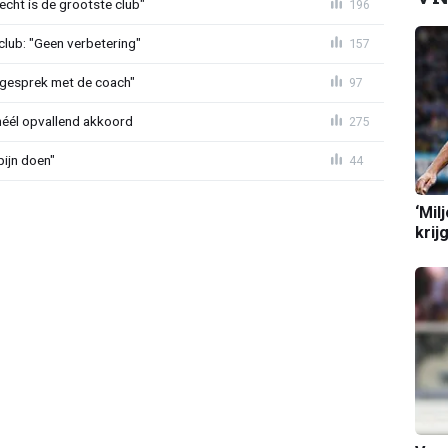
echt is de grootste club"
196
lub: "Geen verbetering"
157
d gesprek met de coach"
97
héél opvallend akkoord
275
ijn doen"
44
‘Mil
krij