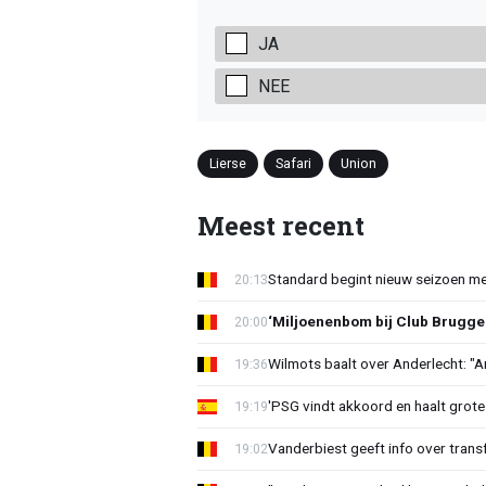
JA
NEE
Lierse
Safari
Union
Meest recent
Standard begint nieuw seizoen me
20:13
‘Miljoenenbom bij Club Brugge: 
20:00
Wilmots baalt over Anderlecht: "A
19:36
'PSG vindt akkoord en haalt grote
19:19
Vanderbiest geeft info over tran
19:02