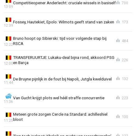
Competitieopener Anderlecht: cruciale wissels in basiself
700
13:09
Fossey, Hautekiet, Epolo: Wilmots geeft stand van zaken
173
12:39
Bruno hoopt op Sibierski: tijd voor volgende stap bij
484
RSCA
12:22
TRANSFERUURTJE: Lukaku-deal bijna rond, akkoord PSG
226
en Barça
12:00
De Bruyne pijnlijk in de fout bij Napoli, Jutgla kwelduivel
132
11:44
Van Gucht krijgt plots wel héél straffe concurrentie
223
11:36
Meteen grote zorgen Cercle na Standard: achilleshiel
130
bloot
11:25
‘Dan toch jackpot: Khalaili op zucht van recordtransfer’
122