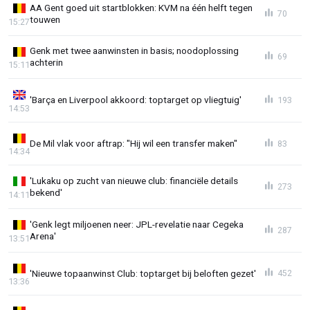
AA Gent goed uit startblokken: KVM na één helft tegen
70
touwen
15:27
Genk met twee aanwinsten in basis; noodoplossing
69
achterin
15:11
'Barça en Liverpool akkoord: toptarget op vliegtuig'
193
14:53
De Mil vlak voor aftrap: "Hij wil een transfer maken"
83
14:34
'Lukaku op zucht van nieuwe club: financiële details
273
bekend'
14:11
'Genk legt miljoenen neer: JPL-revelatie naar Cegeka
287
Arena'
13:51
'Nieuwe topaanwinst Club: toptarget bij beloften gezet'
452
13:36