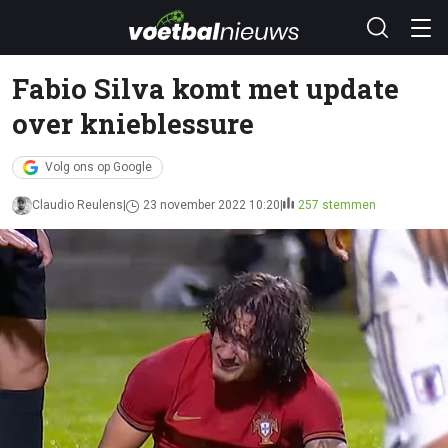
Fabio Silva komt met update
over knieblessure
Volg ons op Google
Claudio Reulens
23 november 2022 10:20
257 stemmen