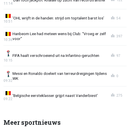
11:14
‘OHL wrijft in de handen: strijd om toptalent barst los’
54
10:51
Hanbeom Lee had meteen wens bij Club: “Vroeg er zelf
397
voor”
10:36
FIFA haalt verschroeiend uit na Infantino-geruchten
97
10:15
Messi en Ronaldo doelwit van terreurdreigingen tijdens
0
WK
09:32
'Belgische eersteklasser grijpt naast Vanderbiest'
275
09:22
Meer sportnieuws