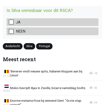
Is Silva onmisbaar voor dit RSCA?
JA
NEEN
Anderlecht
Silva
Portugal
Meest recent
'Beveren vindt nieuwe spits, Italianen kloppen aan bij
18
Union'
17:12
Mokio bevrijdt Ajax in Zwolle, bizarre namiddag Godts
46
16:52
Enorme metamorfose bij winnend Gent: "Grote stap
59
vooruit"