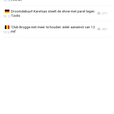
16:36
Droomdebuut! Karetsas steelt de show met parel tegen
271
Tzolis
16:12
'Club Brugge niet meer te houden: wéér aanwinst van 12
901
mil'
15:52