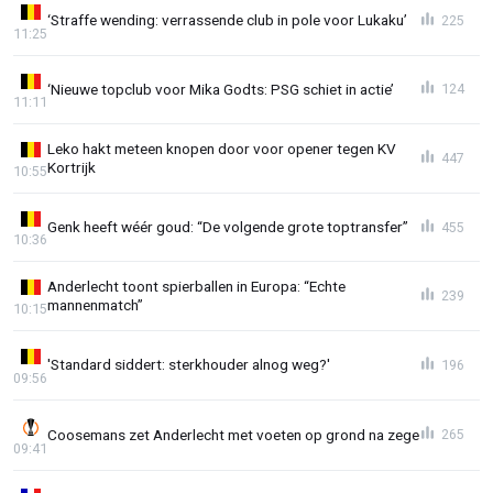
‘Straffe wending: verrassende club in pole voor Lukaku’
225
11:25
‘Nieuwe topclub voor Mika Godts: PSG schiet in actie’
124
11:11
Leko hakt meteen knopen door voor opener tegen KV
447
Kortrijk
10:55
Genk heeft wéér goud: “De volgende grote toptransfer”
455
10:36
Anderlecht toont spierballen in Europa: “Echte
239
mannenmatch”
10:15
'Standard siddert: sterkhouder alnog weg?'
196
09:56
Coosemans zet Anderlecht met voeten op grond na zege
265
09:41