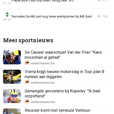
'Peperdure Club-flop keert terug naar JPL'
515
07:20
Tevreden De Mil ziet nog twee werkpunten bij AA Gent
148
06:56
Meer sportnieuws
De Cauwer waarschuwt Van der Poel: "Kans
misschien al gehad"
Visma krijgt nieuwe mokerslag in Tour, plan B
meteen aan diggelen
Gemengde gevoelens bij Kopecky: "Ik baal
ontzettend"
Reusser komt met serieuze Ventoux-