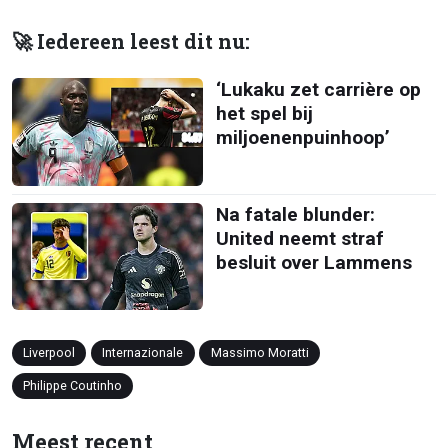
🚀 Iedereen leest dit nu:
‘Lukaku zet carrière op
het spel bij
miljoenenpuinhoop’
Na fatale blunder:
United neemt straf
besluit over Lammens
Liverpool
Internazionale
Massimo Moratti
Philippe Coutinho
Meest recent