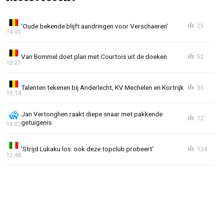
'Oude bekende blijft aandringen voor Verschaeren'
25
14:02
Van Bommel doet plan met Courtois uit de doeken
52
13:27
Talenten tekenen bij Anderlecht, KV Mechelen en Kortrijk
35
13:14
Jan Vertonghen raakt diepe snaar met pakkende
12
getuigenis
13:02
'Strijd Lukaku los: ook deze topclub probeert'
134
12:48