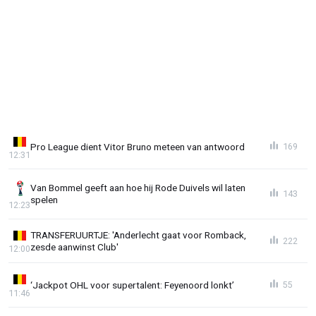
Pro League dient Vitor Bruno meteen van antwoord
169
12:31
Van Bommel geeft aan hoe hij Rode Duivels wil laten
143
spelen
12:23
TRANSFERUURTJE: 'Anderlecht gaat voor Romback,
222
zesde aanwinst Club'
12:00
‘Jackpot OHL voor supertalent: Feyenoord lonkt’
55
11:46