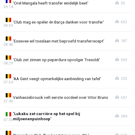
'Orel Mangala heeft transfer eindelijk beet'
50
09:14
'Club mag ex-speler én Barça danken voor transfer'
602
08:59
'Essevee wil toeslaan met beproefd transferrecept'
187
08:48
'Club zet zinnen op peperdure opvolger Tresoldi'
509
08:29
'AA Gent veegt opmerkelijke aanbieding van tafel'
233
07:54
Vanhaezebrouck velt eerste oordeel over Vitor Bruno
637
07:40
‘Lukaku zet carrière op het spel bij
284
miljoenenpuinhoop’
07:30