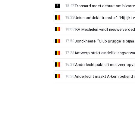
Trossard moet debuut om bizarre 
18:47
Union ontdekt 'transfer': "Hij lijkt
18:33
'KV Mechelen vindt nieuwe verdedi
18:08
Jonckheere: "Club Brugge is bijna 
17:50
Antwerp strikt eindelijk langverwa
17:25
'Anderlecht pakt uit met zeer opv
16:39
Anderlecht maakt A-kern bekend 
16:20