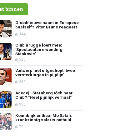
et binnen
Gloednieuwe naam in Europese
basiself? Vitor Bruno reageert
144
Club Brugge loert mee:
'Spectaculaire wending
Stankovic'
525
'Antwerp niet uitgeshopt: twee
versterkingen in pijplijn'
362
Adedeji-Sternberg tóch naar
Club? "Heel pijnlijk verhaal"
956
Koninklijk onthaal Mo Salah:
krankzinnig salaris onthuld
72