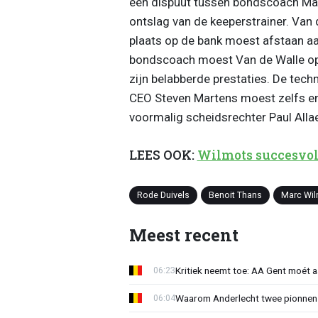
een dispuut tussen bondscoach Mar
ontslag van de keeperstrainer. Van 
plaats op de bank moest afstaan aa
bondscoach moest Van de Walle ops
zijn belabberde prestaties. De techni
CEO Steven Martens moest zelfs en
voormalig scheidsrechter Paul Allae
LEES OOK:
Wilmots succesvol b
Rode Duivels
Benoit Thans
Marc Wi
Meest recent
Kritiek neemt toe: AA Gent moét 
06:23
Waarom Anderlecht twee pionnen
06:04