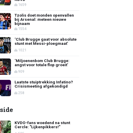
1659
Tzolis doet monden openvallen
bij Arsenal: meteen nieuwe
bijnaam
1554
‘Club Brugge gaat voor absolute
stunt met Messi-ploegmaat’
1021
‘Miljoenenbom Club Brugge:
angst voor totale flop groeit’
909
Laatste stuiptrekking Infatino?
Crisismeeting afgekondigd
258
side
KVDO-fans woedend na stunt
Cercle: "Lijkenpikkers!"