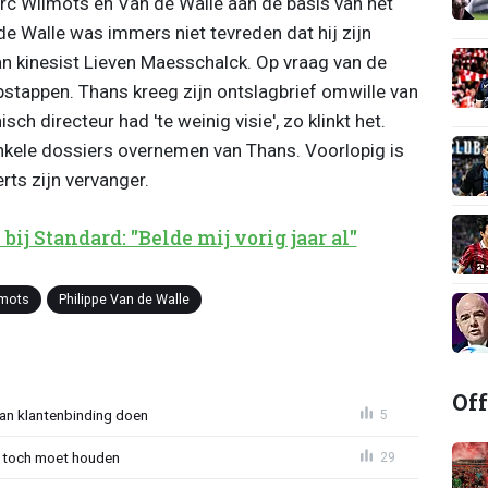
c Wilmots en Van de Walle aan de basis van het
de Walle was immers niet tevreden dat hij zijn
n kinesist Lieven Maesschalck. Op vraag van de
tappen. Thans kreeg zijn ontslagbrief omwille van
sch directeur had 'te weinig visie', zo klinkt het.
kele dossiers overnemen van Thans. Voorlopig is
rts zijn vervanger.
ij Standard: "Belde mij vorig jaar al"
lmots
Philippe Van de Walle
Off
aan klantenbinding doen
5
 toch moet houden
29