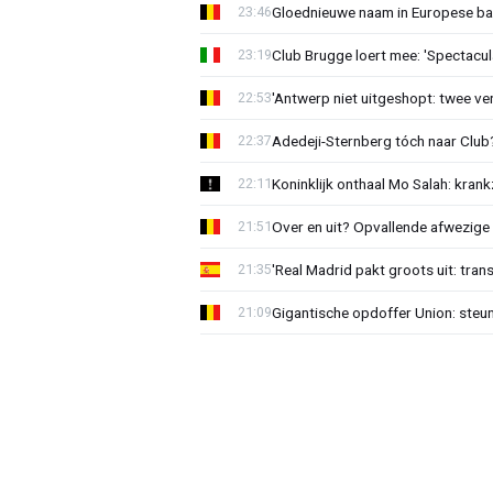
Gloednieuwe naam in Europese bas
23:46
Club Brugge loert mee: 'Spectacul
23:19
'Antwerp niet uitgeshopt: twee vers
22:53
Adedeji-Sternberg tóch naar Club? 
22:37
Koninklijk onthaal Mo Salah: krank
22:11
Over en uit? Opvallende afwezige 
21:51
'Real Madrid pakt groots uit: tran
21:35
Gigantische opdoffer Union: steu
21:09