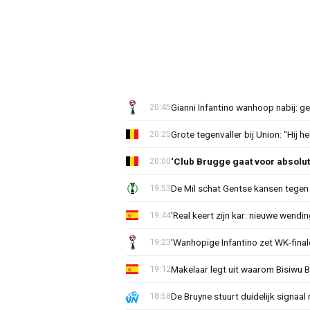
Gianni Infantino wanhoop nabij: g
20:45
Grote tegenvaller bij Union: "Hij h
20:25
‘Club Brugge gaat voor absolu
20:00
De Mil schat Gentse kansen tegen
19:53
'Real keert zijn kar: nieuwe wendin
19:44
'Wanhopige Infantino zet WK-final
19:23
Makelaar legt uit waarom Bisiwu 
19:12
De Bruyne stuurt duidelijk signaal
18:58