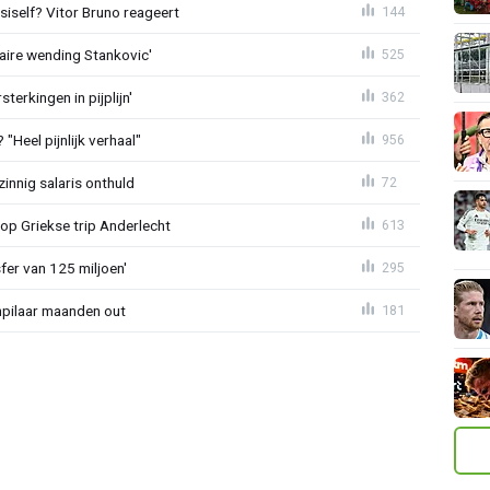
iself? Vitor Bruno reageert
144
aire wending Stankovic'
525
terkingen in pijplijn'
362
"Heel pijnlijk verhaal"
956
zinnig salaris onthuld
72
op Griekse trip Anderlecht
613
sfer van 125 miljoen'
295
npilaar maanden out
181