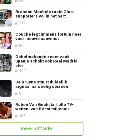
535
Brandon Mechele raakt Club-
supporters vol in het hart
717
Coucke legt immens fortuin neer
voor nieuwe aanwinst
855
Ophefmakende zedenzaak
Spanje schokt ook Real Madrid-
ster
190
De Bruyne stuurt duidelijk
signaal na woelig seizoen
64
Ruben Van Gucht tart alle TV-
wetten: van BV tot miljonair
155
meer offside