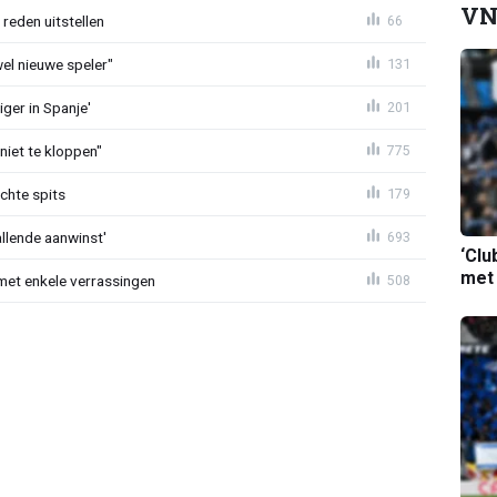
VN
reden uitstellen
66
 wel nieuwe speler"
131
ger in Spanje'
201
niet te kloppen"
775
chte spits
179
allende aanwinst'
693
‘Clu
met
met enkele verrassingen
508