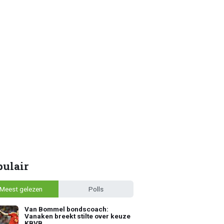
pulair
Meest gelezen
Polls
Van Bommel bondscoach:
Vanaken breekt stilte over keuze
KBVB