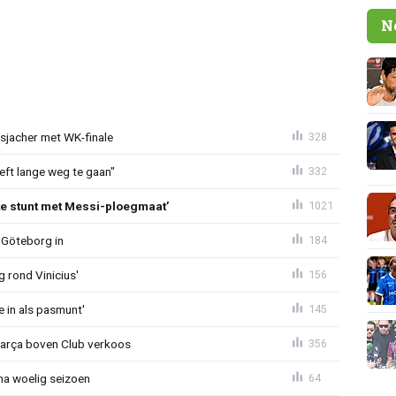
N
esjacher met WK-finale
328
eeft lange weg te gaan"
332
te stunt met Messi-ploegmaat’
1021
 Göteborg in
184
g rond Vinicius'
156
e in als pasmunt'
145
Barça boven Club verkoos
356
 na woelig seizoen
64