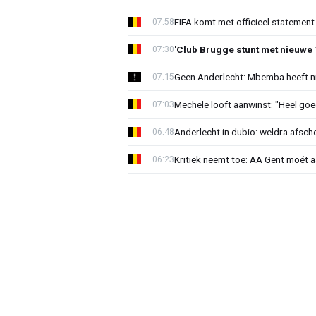
FIFA komt met officieel statement
07:58
'Club Brugge stunt met nieuwe 
07:30
Geen Anderlecht: Mbemba heeft n
07:15
Mechele looft aanwinst: "Heel goe
07:03
Anderlecht in dubio: weldra afsche
06:48
Kritiek neemt toe: AA Gent moét 
06:23