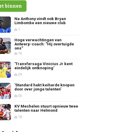
et binnen
Na Anthony vindt ook Bryan
Limbombe een nieuwe club
1
Hoge verwachtingen van
Antwerp-coach: "Hij overtuigde
ons"
16
'Transfersaga Vinicius Jr kent
eindelijk ontknoping'
29
'Standard hakt keiharde knopen
door over jonge talenten'
56
KV Mechelen stuurt opnieuw twee
talenten naar Helmond
18