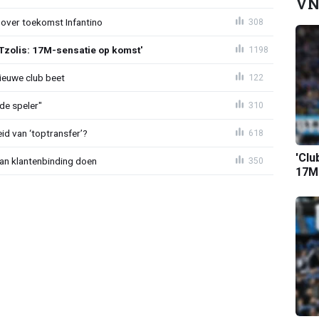
VN
 over toekomst Infantino
308
Tzolis: 17M-sensatie op komst'
1198
ieuwe club beet
122
de speler"
310
id van ‘toptransfer’?
618
'Clu
aan klantenbinding doen
350
17M-