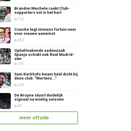
Brandon Mechele raakt Club-
supporters vol in het hart
722
Coucke legt immens fortuin neer
voor nieuwe aanwinst
962
Ophefmakende zedenzaak
Spanje schokt ook Real Madrid-
ster
191
Sam Kerkhofs kwam héél dicht bij
deze club: "Mertens..."
249
De Bruyne stuurt duidelijk
signaal na woelig seizoen
83
meer offside