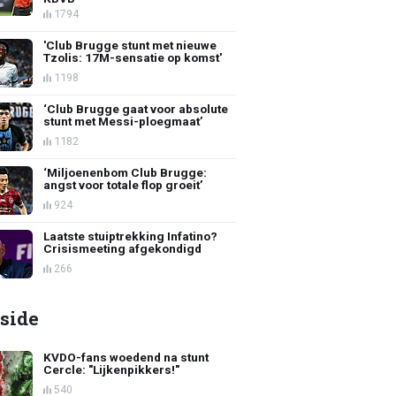
1794
'Club Brugge stunt met nieuwe
Tzolis: 17M-sensatie op komst'
1198
‘Club Brugge gaat voor absolute
stunt met Messi-ploegmaat’
1182
‘Miljoenenbom Club Brugge:
angst voor totale flop groeit’
924
Laatste stuiptrekking Infatino?
Crisismeeting afgekondigd
266
side
KVDO-fans woedend na stunt
Cercle: "Lijkenpikkers!"
540