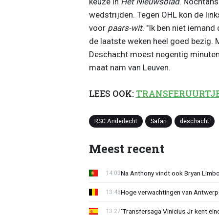
keuze in
Het Nieuwsblad
. Nochtans
wedstrijden. Tegen OHL kon de links
voor
paars-wit
. "Ik ben niet iemand 
de laatste weken heel goed bezig. 
Deschacht moest negentig minuten
maat nam van Leuven.
LEES OOK:
TRANSFERUURTJE: 'A
RSC Anderlecht
Safari
deschacht
Meest recent
Na Anthony vindt ook Bryan Limb
14:03
Hoge verwachtingen van Antwerp-c
13:48
'Transfersaga Vinicius Jr kent ein
13:27