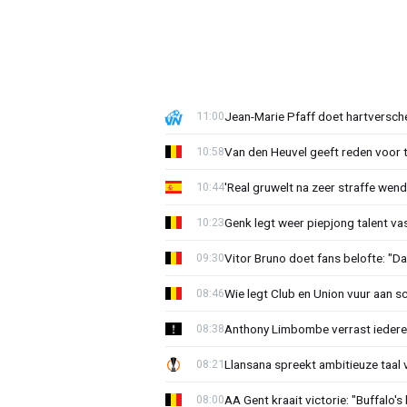
Jean-Marie Pfaff doet hartversch
11:00
Van den Heuvel geeft reden voor 
10:58
'Real gruwelt na zeer straffe wend
10:44
Genk legt weer piepjong talent va
10:23
Vitor Bruno doet fans belofte: "Da
09:30
Wie legt Club en Union vuur aan 
08:46
Anthony Limbombe verrast iedere
08:38
Llansana spreekt ambitieuze taal
08:21
AA Gent kraait victorie: "Buffalo's
08:00