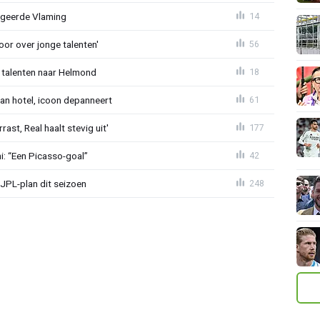
egeerde Vlaming
14
or over jonge talenten'
56
 talenten naar Helmond
18
an hotel, icoon depanneert
61
st, Real haalt stevig uit'
177
mi: “Een Picasso-goal”
42
JPL-plan dit seizoen
248