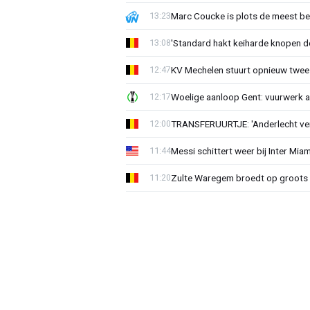
Marc Coucke is plots de meest b
13:23
'Standard hakt keiharde knopen do
13:08
KV Mechelen stuurt opnieuw twee
12:47
Woelige aanloop Gent: vuurwerk a
12:17
TRANSFERUURTJE: 'Anderlecht verra
12:00
Messi schittert weer bij Inter Mia
11:44
Zulte Waregem broedt op groots 
11:20