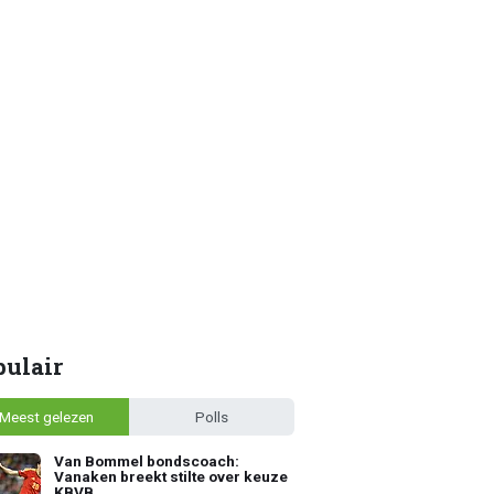
pulair
Meest gelezen
Polls
Van Bommel bondscoach:
Vanaken breekt stilte over keuze
KBVB