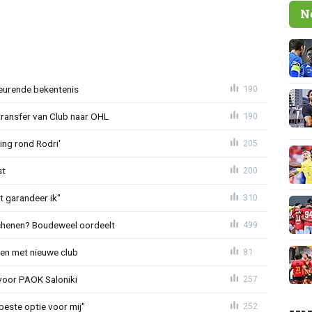
N
eurende bekentenis
190
transfer van Club naar OHL
190
ing rond Rodri'
205
st
200
t garandeer ik"
310
schenen? Boudeweel oordeelt
499
en met nieuwe club
81
 voor PAOK Saloniki
257
 beste optie voor mij"
252