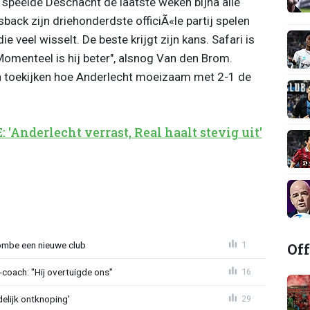
 speelde Deschacht de laatste weken bijna alle
back zijn driehonderdste officiÃ«le partij spelen
die veel wisselt. De beste krijgt zijn kans. Safari is
Momenteel is hij beter", alsnog Van den Brom.
 toekijken hoe Anderlecht moeizaam met 2-1 de
nderlecht verrast, Real haalt stevig uit'
Off
ombe een nieuwe club
1
oach: "Hij overtuigde ons"
16
delijk ontknoping'
29