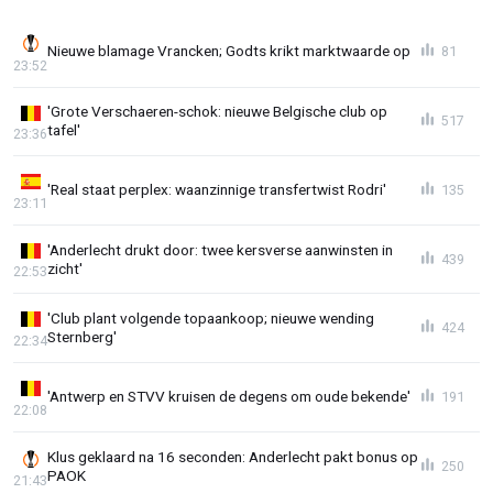
Nieuwe blamage Vrancken; Godts krikt marktwaarde op
81
23:52
'Grote Verschaeren-schok: nieuwe Belgische club op
517
tafel'
23:36
'Real staat perplex: waanzinnige transfertwist Rodri'
135
23:11
'Anderlecht drukt door: twee kersverse aanwinsten in
439
zicht'
22:53
'Club plant volgende topaankoop; nieuwe wending
424
Sternberg'
22:34
'Antwerp en STVV kruisen de degens om oude bekende'
191
22:08
Klus geklaard na 16 seconden: Anderlecht pakt bonus op
250
PAOK
21:43