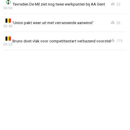
Tevreden De Mil ziet nog twee werkpunten bij AA Gent
22
06:56
'Union pakt weer uit met verrassende aanwinst'
26
06:40
Bruno doet vlak voor competitiestart verbazend voorstel
179
06:23