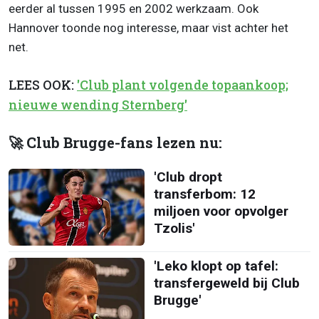
eerder al tussen 1995 en 2002 werkzaam. Ook
Hannover toonde nog interesse, maar vist achter het
net.
LEES OOK:
'Club plant volgende topaankoop;
nieuwe wending Sternberg'
🚀 Club Brugge-fans lezen nu:
'Club dropt
transferbom: 12
miljoen voor opvolger
Tzolis'
'Leko klopt op tafel:
transfergeweld bij Club
Brugge'