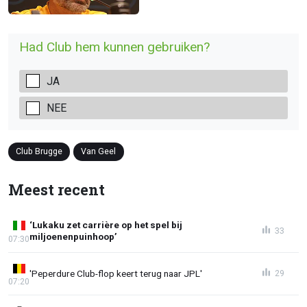
Had Club hem kunnen gebruiken?
JA
NEE
Club Brugge
Van Geel
Meest recent
‘Lukaku zet carrière op het spel bij
33
miljoenenpuinhoop’
07:30
'Peperdure Club-flop keert terug naar JPL'
29
07:20