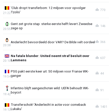
'Club dropt transferbom: 12 miljoen voor opvolger
770
Tzolis'
21:22
Gent zet grote stap: sterke eerste helft levert Zweedse
146
zege op
20:55
Anderlecht bevoordeeld door VAR? De Bilde velt oordeel
366
20:38
Na fatale blunder: United neemt straf besluit over
637
Lammens
20:10
PSG pakt eerste keer uit: 50 miljoen voor Franse WK-
44
ganger
19:54
Infantino blijft aangeschoten wild: UEFA behoudt WK-
91
boycot
19:42
Transferschok! 'Anderlecht in actie voor comeback
1401
Lukaku'
19:13