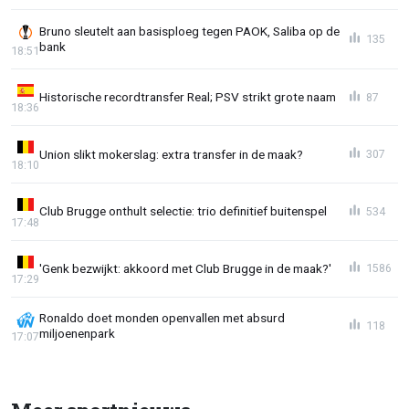
Bruno sleutelt aan basisploeg tegen PAOK, Saliba op de
135
bank
18:51
Historische recordtransfer Real; PSV strikt grote naam
87
18:36
Union slikt mokerslag: extra transfer in de maak?
307
18:10
Club Brugge onthult selectie: trio definitief buitenspel
534
17:48
'Genk bezwijkt: akkoord met Club Brugge in de maak?'
1586
17:29
Ronaldo doet monden openvallen met absurd
118
miljoenenpark
17:07