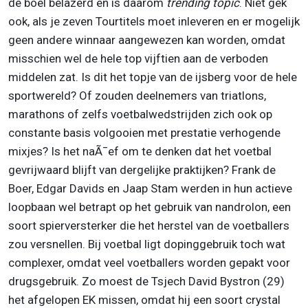
de boel belazerd en is daarom
trending topic
. Niet gek
ook, als je zeven Tourtitels moet inleveren en er mogelijk
geen andere winnaar aangewezen kan worden, omdat
misschien wel de hele top vijftien aan de verboden
middelen zat. Is dit het topje van de ijsberg voor de hele
sportwereld? Of zouden deelnemers van triatlons,
marathons of zelfs voetbalwedstrijden zich ook op
constante basis volgooien met prestatie verhogende
mixjes? Is het naÃ¯ef om te denken dat het voetbal
gevrijwaard blijft van dergelijke praktijken? Frank de
Boer, Edgar Davids en Jaap Stam werden in hun actieve
loopbaan wel betrapt op het gebruik van nandrolon, een
soort spierversterker die het herstel van de voetballers
zou versnellen. Bij voetbal ligt dopinggebruik toch wat
complexer, omdat veel voetballers worden gepakt voor
drugsgebruik. Zo moest de Tsjech David Bystron (29)
het afgelopen EK missen, omdat hij een soort crystal