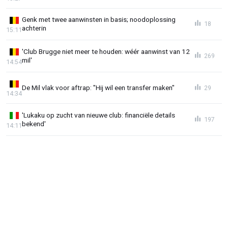
Genk met twee aanwinsten in basis; noodoplossing
18
achterin
15:11
'Club Brugge niet meer te houden: wéér aanwinst van 12
269
mil'
14:54
De Mil vlak voor aftrap: "Hij wil een transfer maken"
29
14:34
'Lukaku op zucht van nieuwe club: financiële details
197
bekend'
14:11