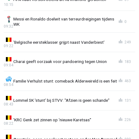
10:15
Messi en Ronaldo doelwit van terreurdreigingen tijdens
0
WK
09:32
'Belgische eersteklasser grijpt naast Vanderbiest'
249
09:22
Charai geeft oorzaak voor pandoering tegen Union
183
09:04
Familie Verhulst stunt: comeback Alderweireld is een feit
463
08:54
Lommel SK 'stunt' bij STVV: "Afzien is geen schande"
131
08:43
'KRC Genk zet zinnen op ‘nieuwe Karetsas''
226
08:22