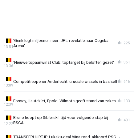
'Genk legt miljoenen neer: JPL-revelatie naar Cegeka
225
Arena'
13:51
'Nieuwe topaanwinst Club: toptarget bij beloften gezet'
361
13:36
Competitieopener Anderlecht: cruciale wissels in basiself
616
13:09
Fossey, Hautekiet, Epolo: Wilmots geeft stand van zaken
133
12:39
Bruno hoopt op Sibierski: tijd voor volgende stap bij
401
RSCA
12:22
TRANSFERUURTJE: Lukaku-deal bijna rond, akkoord PSG