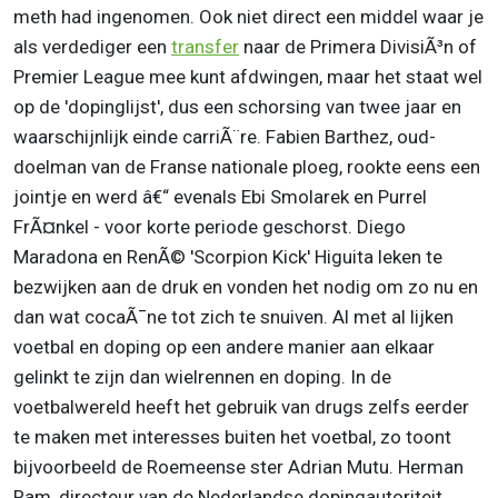
meth had ingenomen. Ook niet direct een middel waar je
als verdediger een
transfer
naar de Primera DivisiÃ³n of
Premier League mee kunt afdwingen, maar het staat wel
op de 'dopinglijst', dus een schorsing van twee jaar en
waarschijnlijk einde carriÃ¨re. Fabien Barthez, oud-
doelman van de Franse nationale ploeg, rookte eens een
jointje en werd â€“ evenals Ebi Smolarek en Purrel
FrÃ¤nkel - voor korte periode geschorst. Diego
Maradona en RenÃ© 'Scorpion Kick' Higuita leken te
bezwijken aan de druk en vonden het nodig om zo nu en
dan wat cocaÃ¯ne tot zich te snuiven. Al met al lijken
voetbal en doping op een andere manier aan elkaar
gelinkt te zijn dan wielrennen en doping. In de
voetbalwereld heeft het gebruik van drugs zelfs eerder
te maken met interesses buiten het voetbal, zo toont
bijvoorbeeld de Roemeense ster Adrian Mutu. Herman
Ram, directeur van de Nederlandse dopingautoriteit,