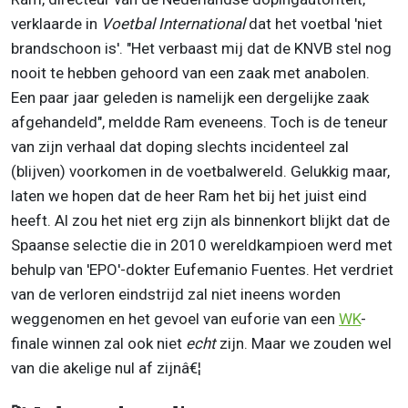
verklaarde in
Voetbal International
dat het voetbal 'niet
brandschoon is'. "Het verbaast mij dat de KNVB stel nog
nooit te hebben gehoord van een zaak met anabolen.
Een paar jaar geleden is namelijk een dergelijke zaak
afgehandeld", meldde Ram eveneens. Toch is de teneur
van zijn verhaal dat doping slechts incidenteel zal
(blijven) voorkomen in de voetbalwereld. Gelukkig maar,
laten we hopen dat de heer Ram het bij het juist eind
heeft. Al zou het niet erg zijn als binnenkort blijkt dat de
Spaanse selectie die in 2010 wereldkampioen werd met
behulp van 'EPO'-dokter Eufemanio Fuentes. Het verdriet
van de verloren eindstrijd zal niet ineens worden
weggenomen en het gevoel van euforie van een
WK
-
finale winnen zal ook niet
echt
zijn. Maar we zouden wel
van die akelige nul af zijnâ€¦