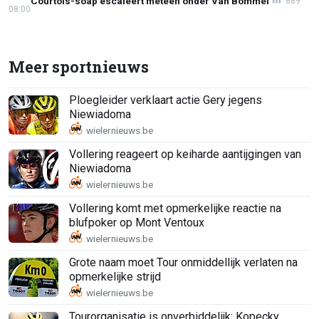
Courtois-soap escaleert meteen onder Van Bommel
889
08:00
Meer sportnieuws
Ploegleider verklaart actie Gery jegens
Niewiadoma
Vollering reageert op keiharde aantijgingen van
Niewiadoma
Vollering komt met opmerkelijke reactie na
blufpoker op Mont Ventoux
Grote naam moet Tour onmiddellijk verlaten na
opmerkelijke strijd
Tourorganisatie is onverbiddelijk: Kopecky