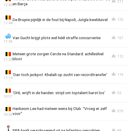
211
en Barça
12:00
De Bruyne pijnlijk in de fout bij Napoli, Jutgla kwelduivel
125
11:44
Van Gucht krijgt plots wel héél straffe concurrentie
157
11:36
Meteen grote zorgen Cercle na Standard: achilleshiel
112
bloot
11:25
‘Dan toch jackpot: Khalaili op zucht van recordtransfer’
116
11:14
‘OHL wrijft in de handen: strijd om toptalent barst los’
53
10:51
Hanbeom Lee had meteen wens bij Club: “Vroeg er zelf
370
voor”
10:36
FIFA haalt verschroeiend uit na Infantino-geruchten
89