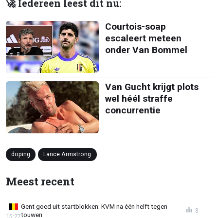
🚀 Iedereen leest dit nu:
Courtois-soap
escaleert meteen
onder Van Bommel
Van Gucht krijgt plots
wel héél straffe
concurrentie
doping
Lance Armstrong
Meest recent
Gent goed uit startblokken: KVM na één helft tegen
3
touwen
15:27